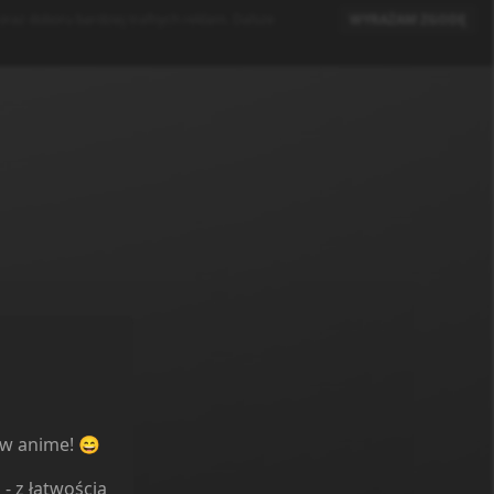
raz doboru bardziej trafnych reklam. Dalsze
WYRAŻAM ZGODĘ
Szukaj...
Zaloguj
ów anime! 😄
l
- z łatwością