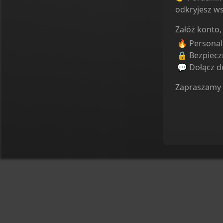
odkryjesz ws
Załóż konto,
🔥 Persona
🔒 Bezpiecz
💬 Dołącz do
Zapraszamy