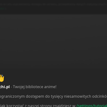
es w celu usprawnienia dostępu do serwisu, prowadzenia danych statystycznych o
rowser console for more information)
.
Więcej
ości
)
👋
chi.pl
- Twojej bibliotece anime!
ieograniczonym dostępem do tysięcy niesamowitych odcink
jak korzystać z naszej strony znajdziesz w
/settings/tutoria