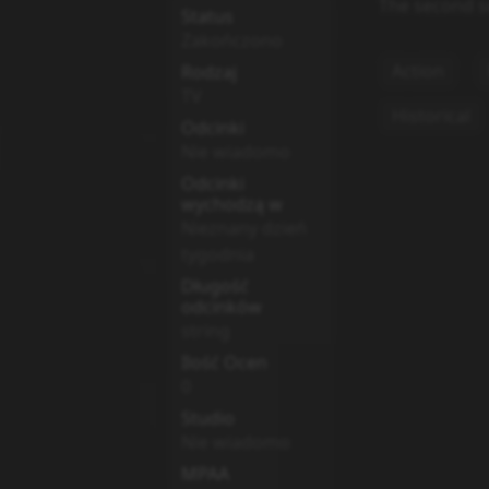
The second s
Status
Zakończono
Action
Rodzaj
TV
Historical
Odcinki
Nie wiadomo
Odcinki
wychodzą w
Nieznany dzień
tygodnia
Długość
odcinków
string
Ilość Ocen
0
Studio
Nie wiadomo
MPAA