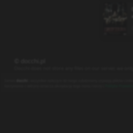
© docchi.pl
Docchi does not store any files on our server, we onl
Polityka Prywatności
Regulamin
Kontakt
Serwis
docchi
i wszystkie należące do niego subdomeny używają plików cooki
korzystanie z witryny oznacza akceptację tego stanu rzeczy (
Polityka Prywatn