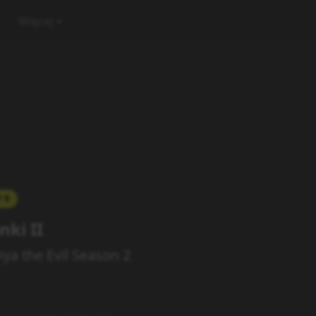
Więcej
0
nki II
nya the Evil Season 2