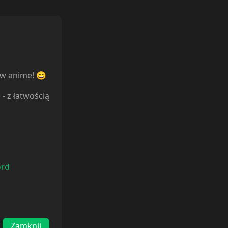
ów anime! 😄
l
- z łatwością
ord
Zamknij