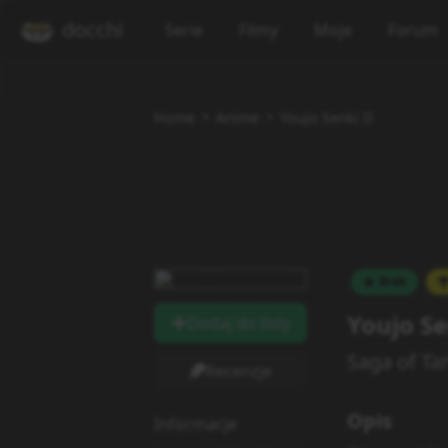
docchi
Serie
Filmy
Moje
Forum
Home
Anime
Youjo Senki II
Brak
Youjo Se
Dodaj do listy
Saga of Ta
Recenzje
Opis
Informacje