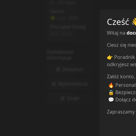
G - All Ages
Sezon
Powiązane s
Lato
2026
Cześć
Początek Emisji
Statystyki
Witaj na
doc
8.07.2026
Ciesz się n
Oglądam
Dodatkowe
Obejrzan
👉 Poradnik 
informacje
Porzucon
odkryjesz ws
Planuję
Zwiastun
Wstrzyma
Załóż konto,
MyAnimeList
🔥 Persona
🔒 Bezpiecz
Simkl
💬 Dołącz do
Zapraszamy