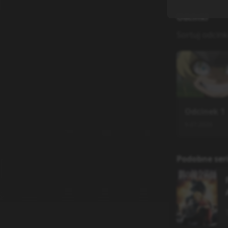
Odcinki
Sortuj odcink
Odcinek
1
9.07.2026
Podobne ser