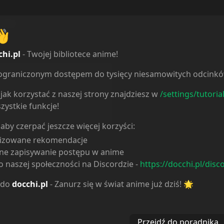
erie
👋
chi.pl
- Twojej bibliotece anime!
ieograniczonym dostępem do tysięcy niesamowitych odcink
11
e
0
jak korzystać z naszej strony znajdziesz w
/settings/tutoria
e
0
zystkie funkcje!
3
ne
0
 aby czerpać jeszcze więcej korzyści:
lizowane rekomendacje
ne zapisywanie postępu w anime
 naszej społeczności na Discordzie -
https://docchi.pl/disc
 do
docchi.pl
- Zanurz się w świat anime już dziś! 🌟
Przejdź do poradnika