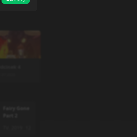
dcinek
4
1.07.2026
Fairy Gone
Part 2
TV
,
2019
12