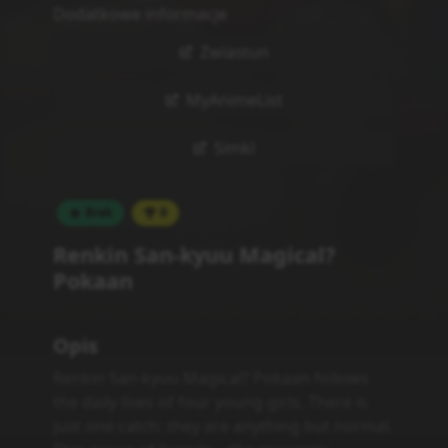
Dodatkowe informacje
Zwiastun
MyAnimeList
Simkl
Brak
0
Renkin San-kyuu Magical?
Pokaan
Opis
Renkin San-kyuu Magical? Pokaan follows
the daily lives of four young girls. There is
just one catch: they are anything but normal.