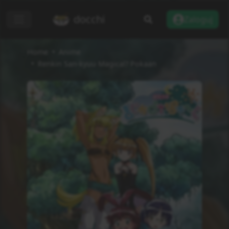
docchi
Zaloguj
Home
Anime
Renkin San-kyuu Magical? Pokaan