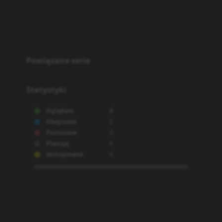
Powiązane serie
Statystyki
Oglądam
0
Obejrzane
0
Porzucone
0
Planuję
4
Wstrzymane
0