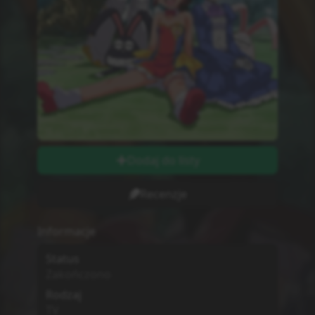
Dodaj do listy
Recenzje
Informacje
Status
Zakończono
Rodzaj
TV