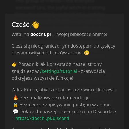
This group of friends—the energetic
werewolf Liru, the joyful witch-in-training
Uma, the motherly android Aiko, and the
seductive vampire Pachira—are actually
Cześć
👋
princesses from the netherworld who have
Witaj na
docchi.pl
- Twojej bibliotece anime!
traveled to the human world in search of a
new home. Unfortunately, their naivety and
Ciesz się nieograniczonym dostępem do tysięcy
severe lack of knowledge make living
niesamowitych odcinków anime! 😄
peacefully among earthlings much more
difficult than they imagined.
👉 Poradnik jak korzystać z naszej strony
znajdziesz w
/settings/tutorial
- z łatwością
As they attempt to adapt to their brand new
odkryjesz wszystkie funkcje!
lifestyle, they cause all sorts of trouble, and
end up attracting the unwanted attention of
Załóż konto, aby czerpać jeszcze więcej korzyści:
a woman by the name of Dr. K-Ko. The
🔥 Personalizowane rekomendacje
scientist believes that these new residents of
🔒 Bezpieczne zapisywanie postępu w anime
Earth are up to no good and attempts to
💬 Dołącz do naszej społeczności na Discordzie
capture the girls to prove the existence of
-
https://docchi.pl/discord
the supernatural and gain credibility with the