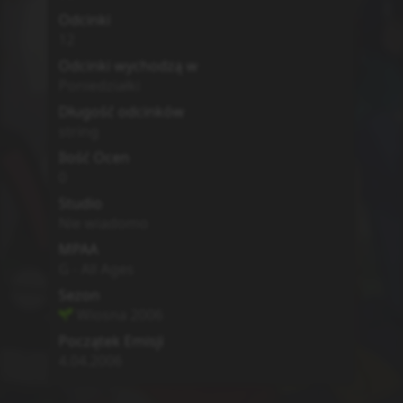
Odcinki
12
Odcinki wychodzą w
Poniedziałki
Długość odcinków
string
Ilość Ocen
0
Studio
Nie wiadomo
MPAA
G - All Ages
Sezon
Wiosna
2006
Początek Emisji
4.04.2006