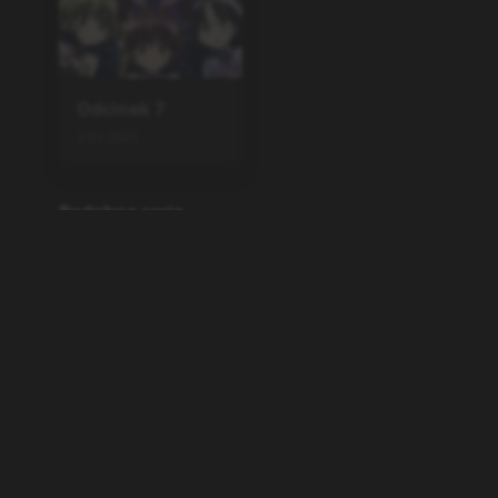
Odcinek
7
2.03.2023
Podobne serie
New Panty & Stocking wit
h Garterbelt
tv
,
2025
12
Kimi ga Aruji de Shitsuji g
a Ore de
TV
,
2008
13