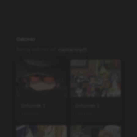
Odcinki
Sortuj odcinki od
najstarszych
Odcinek
1
Odcinek
2
2.03.2023
2.03.2023