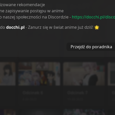
lizowane rekomendacje
i od
najstarszych
ne zapisywanie postępu w anime
 naszej społeczności na Discordzie -
https://docchi.pl/disc
 do
docchi.pl
- Zanurz się w świat anime już dziś! 🌟
Odcinek
2
Odcinek
3
O
Przejdź do poradnika
11.07.2025
18.07.2025
2
Odcinek
6
Odcinek
7
O
8.08.2025
15.08.2025
2