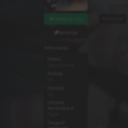
Second seaso
Romance
Dodaj do listy
Recenzje
Informacje
Status
Zakończono
Rodzaj
TV
Odcinki
12
Odcinki
wychodzą w
Piątki
Długość
odcinków