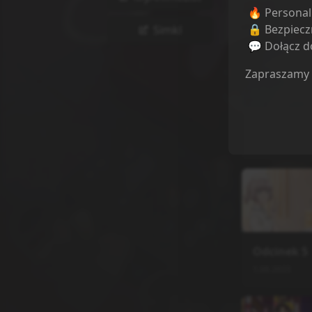
🔥 Persona
Sortuj odcink
🔒 Bezpiecz
Simkl
💬 Dołącz do
Zapraszamy
Odcinek
1
4.07.2025
Odcinek
5
1.08.2025