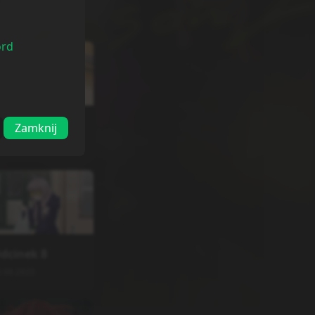
ord
dcinek
4
Zamknij
5.07.2025
dcinek
8
2.08.2025