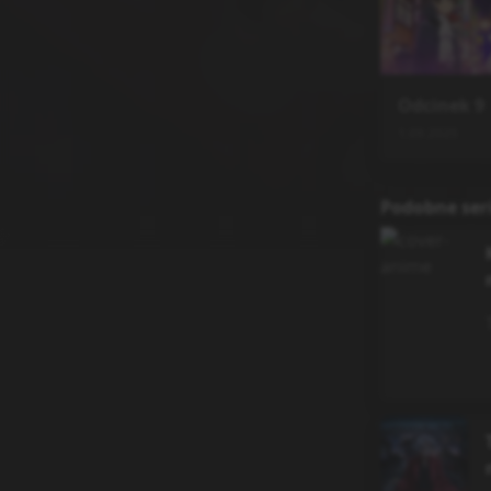
Odcinek
9
1.09.2025
Podobne ser