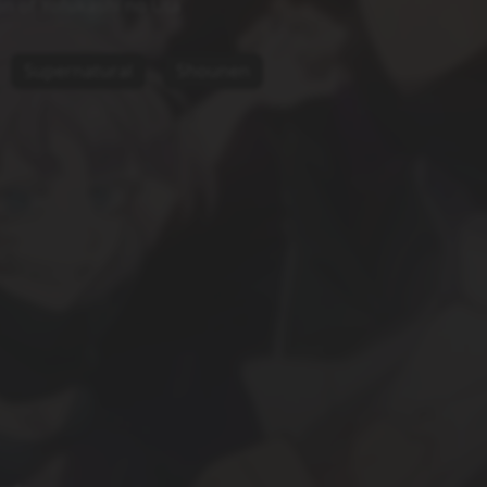
n of Yofukashi no Uta
Supernatural
Shounen