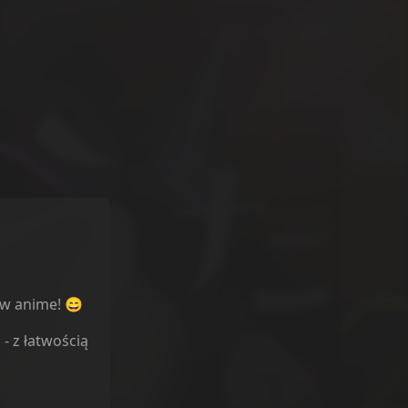
ów anime! 😄
l
- z łatwością