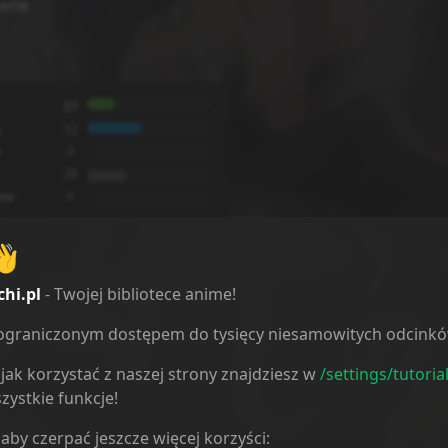
erie
27
e
52
e
0
38
ne
0
👋
chi.pl
- Twojej bibliotece anime!
ieograniczonym dostępem do tysięcy niesamowitych odcink
jak korzystać z naszej strony znajdziesz w
/settings/tutoria
zystkie funkcje!
 aby czerpać jeszcze więcej korzyści: