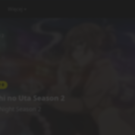
Więcej
 2
0
i no Uta Season 2
 Night Season 2