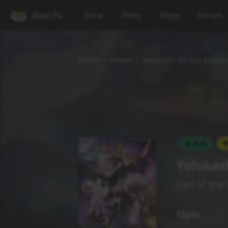
docchi
Serie
Filmy
Moje
Forum
Home
Anime
Yofukashi no Uta Season
Brak
Yofukash
Call of the
Opis