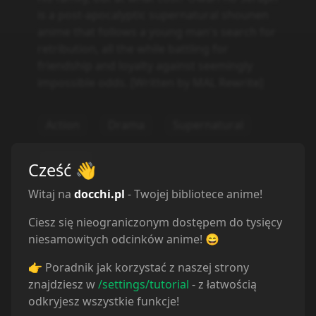
Powiązane serie
Statystyki
Oglądam
24
Cześć
👋
Obejrzane
192
Porzucone
1
Witaj na
docchi.pl
- Twojej bibliotece anime!
Planuję
78
Ciesz się nieograniczonym dostępem do tysięcy
Wstrzymane
4
niesamowitych odcinków anime! 😄
👉 Poradnik jak korzystać z naszej strony
znajdziesz w
/settings/tutorial
- z łatwością
odkryjesz wszystkie funkcje!