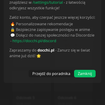
znajdziesz w
/settings/tutorial
- z łatwością
odkryjesz wszystkie funkcje!
Odcinki
Załóż konto, aby czerpać jeszcze więcej korzyści:
Sortuj odcinki od
najstarszych
🔥 Personalizowane rekomendacje
🔒 Bezpieczne zapisywanie postępu w anime
💬 Dołącz do naszej społeczności na Discordzie
-
https://docchi.pl/discord
Zapraszamy do
docchi.pl
- Zanurz się w świat
Odcinek
3
Odcinek
4
anime już dziś! 🌟
14.02.2023
14.02.2023
Przejdź do poradnika
Zamknij
Odcinek
5
Odcinek
6
10.06.2023
10.06.2023