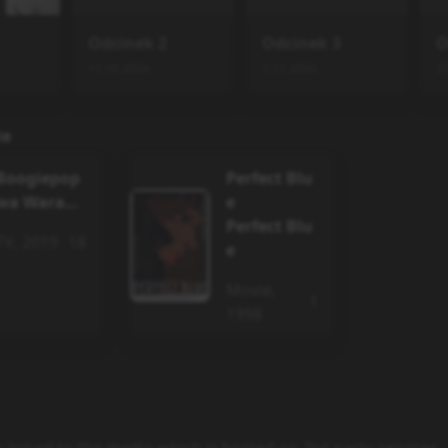
Odcinek
2
Odcinek
3
O
11.10.2024
2.11.2024
2
ie
Boogiepop
Perfect Blu
wa Waraw
e
anai (2019)
Perfect Blu
TV
,
2019
18
e
Movie
,
1
1998
y linked to the media which is hosted on 3rd party services.