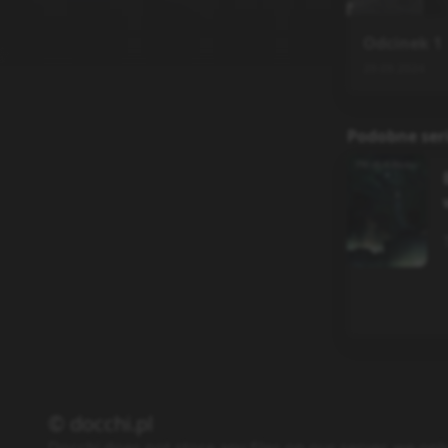
Odcinek
1
29.09.2024
Podobne ser
© docchi.pl
Docchi does not store any files on our server, we onl