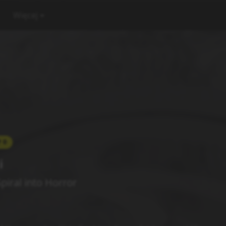
Więcej
0
i
piral into Horror