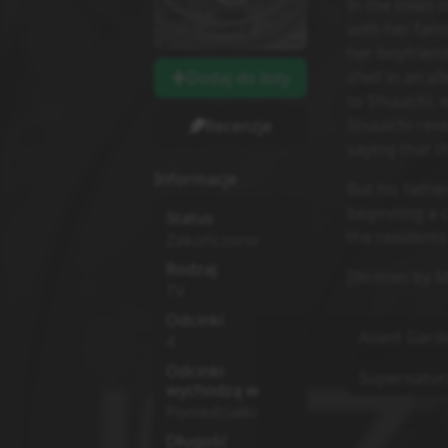
In the town o
with her fami
her boyfriend,
shell in an al
Dodaj do listy
to Shuuichi, 
Shuuichi revea
Recenzje
saying that t
Informacje
But his fathe
beginning a c
Status
the residents
Zakończono
Rodzaj
[Written by 
TV
Odcinki
Avant Gard
4
Odcinki
Supernatur
wychodzą w
Poniedziałki
Długość