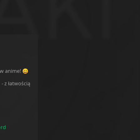
ów anime! 😄
l
- z łatwością
ord