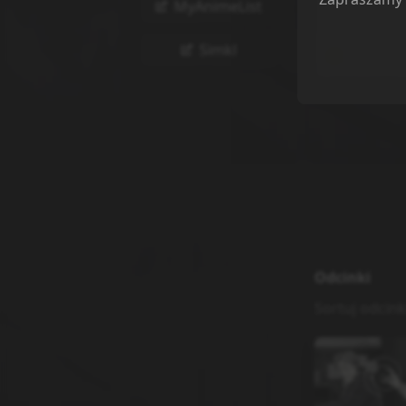
MyAnimeList
Porzucon
Planuję
Simkl
Wstrzyma
Odcinki
Sortuj odcink