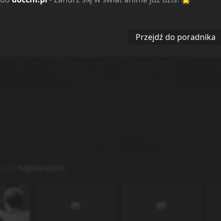
e
3
39
ne
2
Przejdź do poradnika
i od
najstarszych