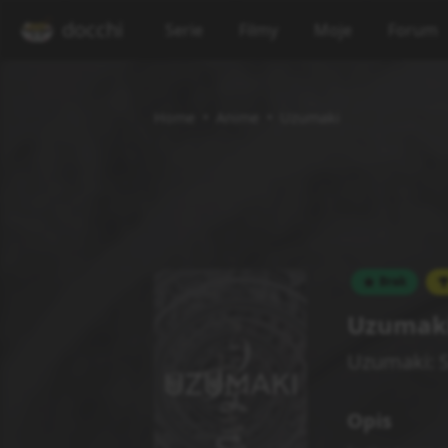
docchi
Serie
Filmy
Moje
Forum
Home
Anime
Uzumaki
Brak
Uzumak
Uzumaki: S
Opis