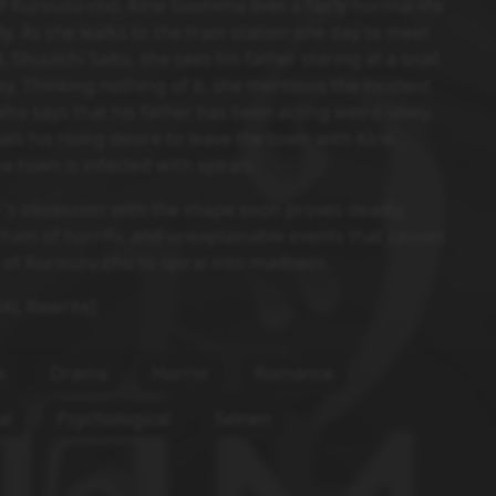
f Kurouzu-cho, Kirie Goshima lives a fairly normal life
ly. As she walks to the train station one day to meet
 Shuuichi Saito, she sees his father staring at a snail
ley. Thinking nothing of it, she mentions the incident
who says that his father has been acting weird lately.
ls his rising desire to leave the town with Kirie,
he town is infected with spirals.
r's obsession with the shape soon proves deadly,
hain of horrific and unexplainable events that causes
 of Kurouzu-cho to spiral into madness.
MAL Rewrite]
e
Drama
Horror
Romance
al
Psychological
Seinen