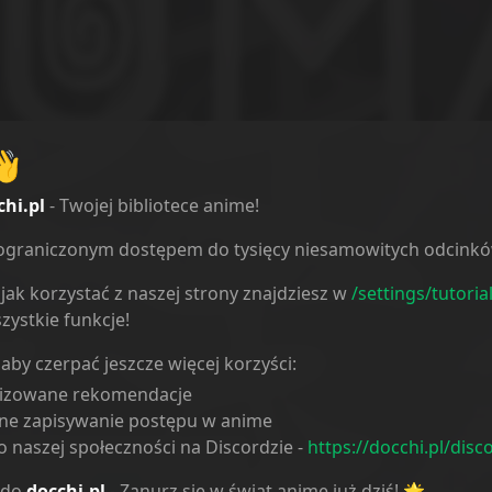
👋
chi.pl
- Twojej bibliotece anime!
ieograniczonym dostępem do tysięcy niesamowitych odcink
jak korzystać z naszej strony znajdziesz w
/settings/tutoria
zystkie funkcje!
erie
 aby czerpać jeszcze więcej korzyści:
lizowane rekomendacje
ne zapisywanie postępu w anime
 naszej społeczności na Discordzie -
https://docchi.pl/disc
9
e
27
 do
docchi.pl
- Zanurz się w świat anime już dziś! 🌟