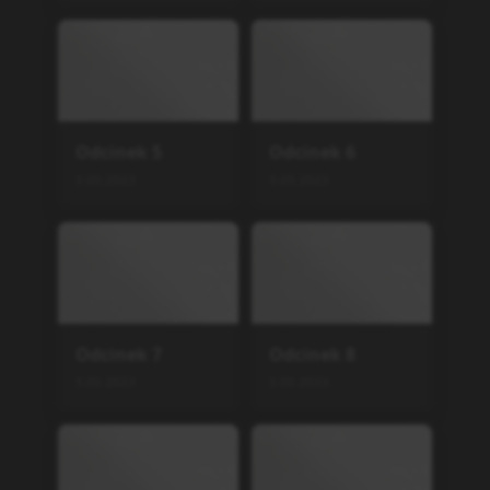
Macross Δ
Macross Delta
TV
,
2016
26
Evangelion: 1.0 You Are (N
ot) Alone
Movie
,
2007
1
Gridman Universe
Movie
,
2023
1
IS: Infinite Stratos
TV
,
2011
12