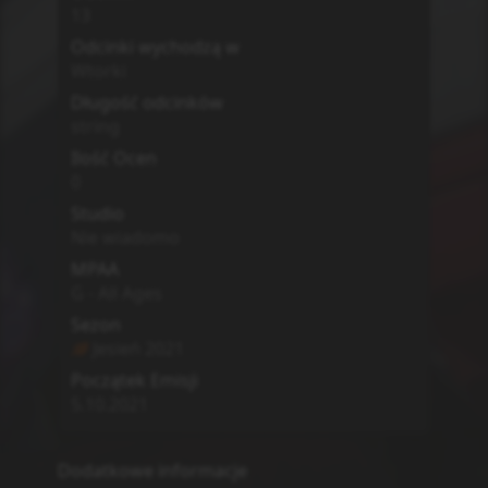
MyAnimeList
Simkl
Brak
0
Kyoukai Senki
AMAIM Warrior at the Borderline
Opis
Futuristic post-war Japan is divided into four
military regions, each led by conflicting
nations trying to gain complete control over
the country. While the Boundary War—
fought with the help of humanoid mecha
weapons called AMAIM—has long been over,