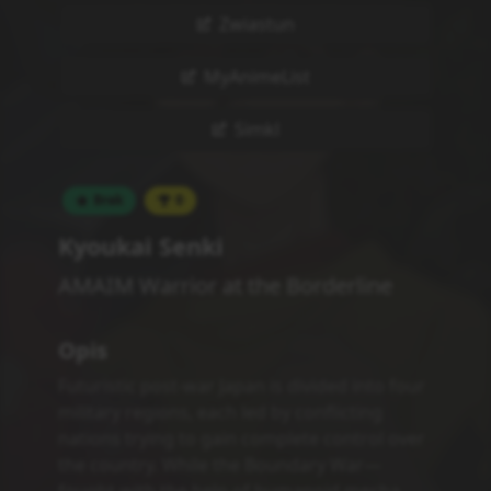
the rivalry between these factions is still
ongoing, and, as a result, the Japanese are
heavily oppressed.
Amou Shiiba, a 16-year-old orphan boy who
is secretly rebuilding an abandoned AMAIM
named Kenbu, stumbles upon Gai, an
autonomous AI in need of battery power. By
choosing to help one another, Amou and Gai
find themselves at the center of a disaster,
and Amou is labeled a terrorist and cast out
of society. Even so, Amou refuses to remain
idle in the face of injustice, and he embarks
on a long journey rife with struggle and
companionship. His aim transitions from
leading a peaceful life to liberating the
Japanese people.
[Written by MAL Rewrite]