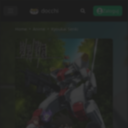
docchi
Zaloguj
Home
Anime
Kyoukai Senki
Dodaj do listy
Recenzje
Informacje
Status
Zakończono
Rodzaj
TV
Odcinki
13