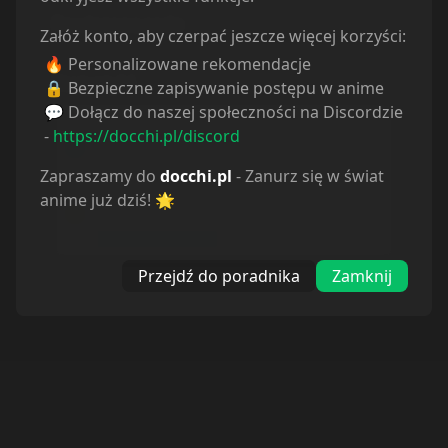
Sortuj odcinki od
najstarszych
Załóż konto, aby czerpać jeszcze więcej korzyści:
🔥 Personalizowane rekomendacje
🔒 Bezpieczne zapisywanie postępu w anime
Odcinek
1
Odcinek
2
💬 Dołącz do naszej społeczności na Discordzie
5.05.2023
5.05.2023
-
https://docchi.pl/discord
Zapraszamy do
docchi.pl
- Zanurz się w świat
Odcinek
3
Odcinek
4
anime już dziś! 🌟
29.06.2026
5.05.2023
Odcinek
5
Odcinek
6
Przejdź do poradnika
Zamknij
5.05.2023
5.05.2023
Odcinek
7
Odcinek
8
5.05.2023
5.05.2023