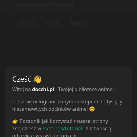
Statystyki
Oglądam
2
Obejrzane
9
Porzucone
0
Planuję
12
Wstrzymane
0
Cześć
👋
Witaj na
docchi.pl
- Twojej bibliotece anime!
Ciesz się nieograniczonym dostępem do tysięcy
niesamowitych odcinków anime! 😄
👉 Poradnik jak korzystać z naszej strony
znajdziesz w
/settings/tutorial
- z łatwością
Odcinki
odkryjesz wszystkie funkcje!