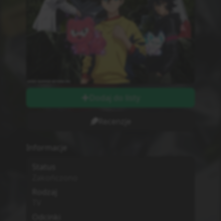
Odcinki wychodzą w
Wtorki
Długość odcinków
string
Ilość Ocen
0
Studio
Nie wiadomo
MPAA
G - All Ages
Sezon
Jesień
2021
Początek Emisji
5.10.2021
Dodatkowe informacje
Zwiastun