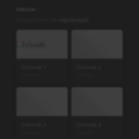
Odcinek
9
Odcinek
10
5.05.2023
5.05.2023
Odcinek
11
Odcinek
12
5.05.2023
5.05.2023
Odcinek
13
29.06.2026
Podobne serie
Code Geass: Hangyaku no
Lelouch R2
TV
,
2008
25