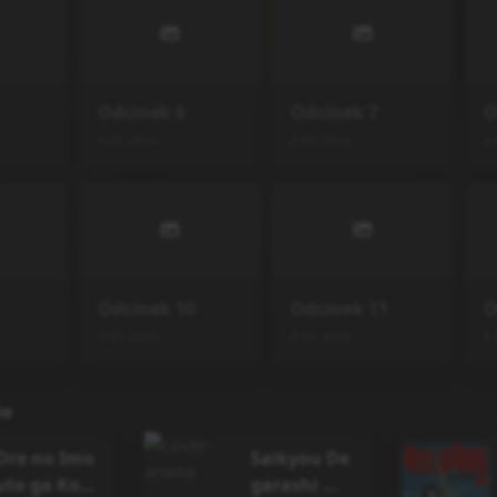
Odcinek
6
Odcinek
7
O
8.05.2024
8.05.2024
8.
Odcinek
10
Odcinek
11
O
8.05.2024
8.05.2024
8.
ie
Ore no Imo
Saikyou De
uto ga Kon
garashi Ou