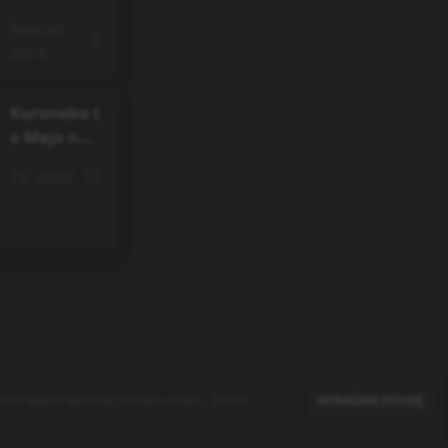
Special
,
2
2014
Kuroneko t
o Majo no
Kyoushitsu
TV
,
2026
12
raz doboru bardziej trafnych reklam. Dalsze
WYRAŻAM ZGODĘ