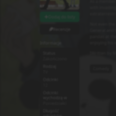
As a member o
with invadin
extraterrestr
Dodaj do listy
Not even the
Recenzje
General and h
pandas at the
enjoying his 
Informacje
[Written by 
Status
Zakończono
Rodzaj
Comedy
TV
Odcinki
12
Odcinki
wychodzą w
Poniedziałki
Długość
odcinków