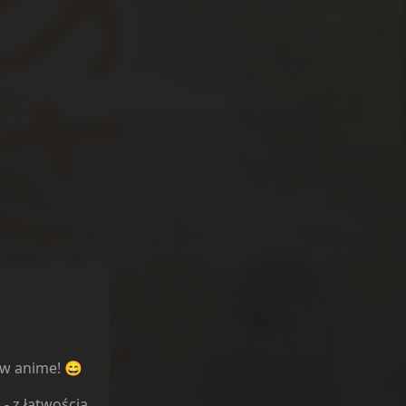
ów anime! 😄
l
- z łatwością