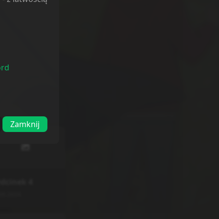
ord
Zamknij
dcinek
4
05.2024