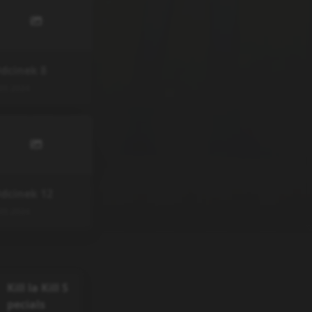
dcinek
8
05.2024
dcinek
12
05.2024
Kill la Kill S
pecials