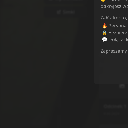
odkryjesz ws
Simkl
Załóż konto,
🔥 Persona
🔒 Bezpiecz
💬 Dołącz do
Zapraszamy
Odcinki
Sortuj odcink
Odcinek
1
8.05.2024