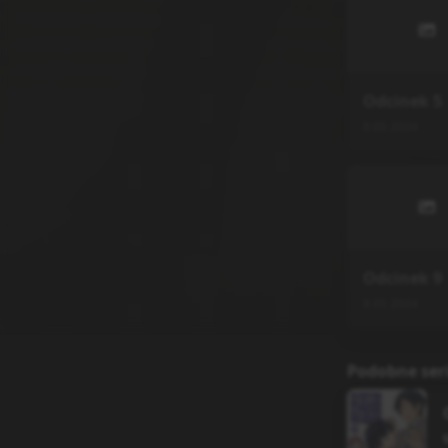
Odcinek
5
8.05.2024
Odcinek
9
8.05.2024
Podobne ser