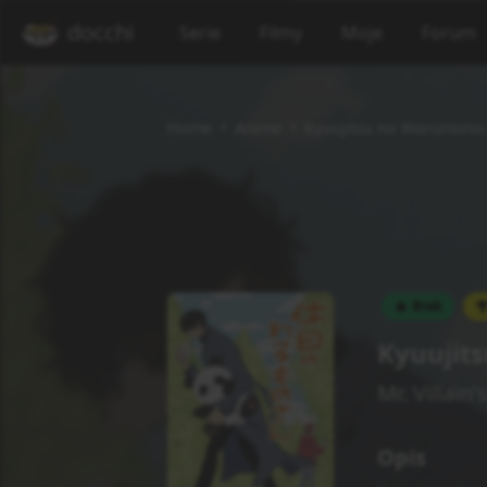
docchi
Serie
Filmy
Moje
Forum
Home
Anime
Kyuujitsu no Warumono
Brak
Kyuujit
Mr. Villain
Opis