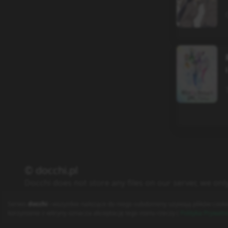
© docchi.pl
Docchi does not store any files on our server, we onl
Polityka Prywatności
Regulamin
Kontakt
Serwis
docchi
i wszystkie należące do niego subdomeny używają plików cooki
korzystanie z witryny oznacza akceptację tego stanu rzeczy (
Polityka Prywatn