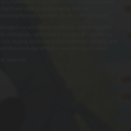
f a malevolent organization, the General is tasked
g Earth and wiping out humanity. Even an
ial being like him, however, needs a chance to rest.
 Rangers—a team solely dedicated to defeating the
is colleagues—will stand in the way of him visiting
 zoo, buying ice cream at the convenience store, and
well-deserved day off from committing evil deeds.
MAL Rewrite]