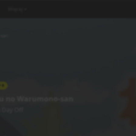
Więcej
-san
0
su no Warumono-san
's Day Off