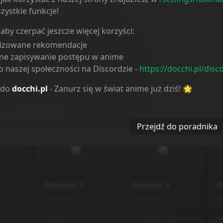
zystkie funkcje!
 aby czerpać jeszcze więcej korzyści:
lizowane rekomendacje
ne zapisywanie postępu w anime
 naszej społeczności na Discordzie -
https://docchi.pl/disc
 do
docchi.pl
- Zanurz się w świat anime już dziś! 🌟
i od
najstarszych
Przejdź do poradnika
Odcinek
2
Odcinek
3
O
8.05.2024
8.05.2024
8.