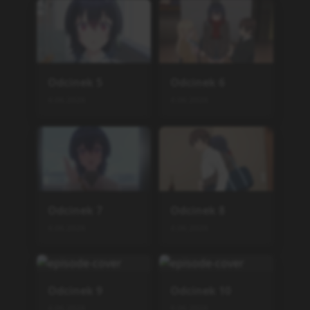
4.06.2026
9.06.2026
Odcinek
11
Odcinek
12
16.06.2026
30.06.2026
Podobne serie
Ore no Imouto ga Konnan
i Kawaii Wake ga Nai Speci
als
ONA
,
2011
4
High School! Kimengumi
(2026)
TV
,
2026
12