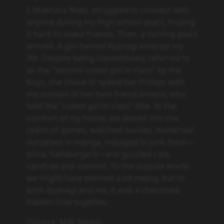
anyone during my high school years, finding
it hard to make friends. Then, a turning point
arrived. A girl named Asanagi entered my
life. Despite being clandestinely referred to
as the "second cutest girl in class" by the
boys, she chose to spend her Fridays with
me instead of her best friend Amami, who
held the "cutest girl in class" title. In the
comfort of my home, we delved into the
realm of games, watched movies, immersed
ourselves in manga, indulged in junk food—
pizza, hamburgers—and guzzled cola,
carefree and content. To the outside world,
we might have seemed a bit messy, but to
both Asanagi and me, it was a cherished,
hidden time together.
(Source: MAL News)