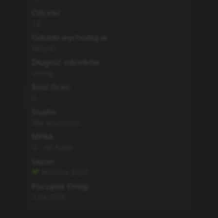
Odcinki
12
Odcinki wychodzą w
Wtorki
Długość odcinków
string
Ilość Ocen
0
Studio
Nie wiadomo
MPAA
G - All Ages
Sezon
Wiosna
2026
Początek Emisji
7.04.2026
Dodatkowe informacje