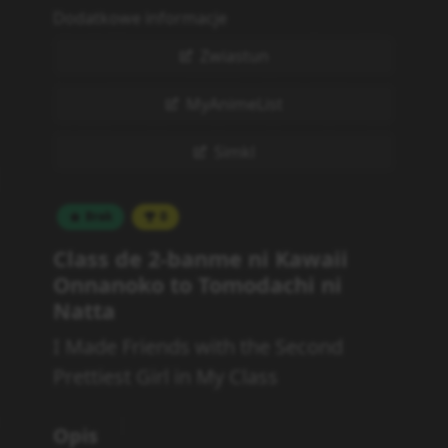
Zwiastun
MyAnimeList
Simkl
Brak
0
Class de 2-banme ni Kawaii
Onnanoko to Tomodachi ni
Natta
I Made Friends with the Second
Prettiest Girl in My Class
Opis
I, Maehara Maki, struggled to connect with