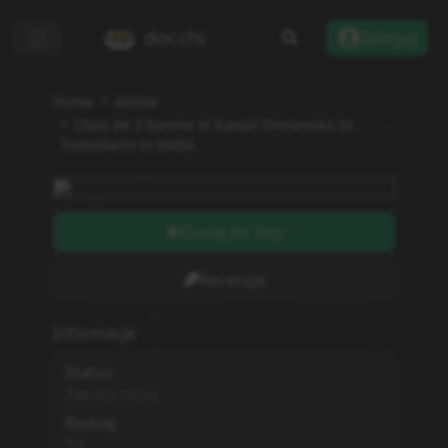
docchi
Zaloguj
Home
Anime
Class de 2-banme ni Kawaii Onnanoko to
Tomodachi ni Natta
Dodaj do listy
Recenzje
Informacje
Status
Zakończono
Rodzaj
TV