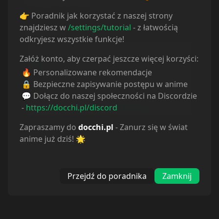
👉 Poradnik jak korzystać z naszej strony
Statystyki
znajdziesz w
/settings/tutorial
- z łatwością
odkryjesz wszystkie funkcje!
Oglądam
20
Obejrzane
19
Załóż konto, aby czerpać jeszcze więcej korzyści:
Porzucone
1
🔥 Personalizowane rekomendacje
Planuję
12
Wstrzymane
0
🔒 Bezpieczne zapisywanie postępu w anime
💬 Dołącz do naszej społeczności na Discordzie
-
https://docchi.pl/discord
Zapraszamy do
docchi.pl
- Zanurz się w świat
anime już dziś! 🌟
Przejdź do poradnika
Zamknij
Odcinki