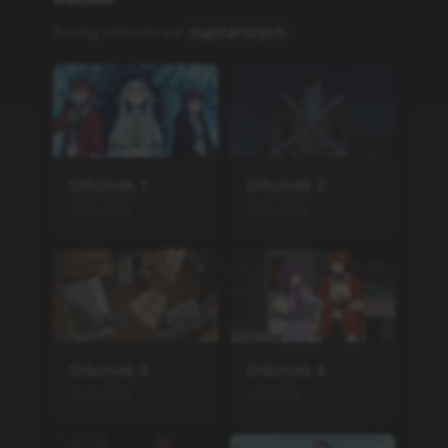
20.03.2026
27.03.2026
Podobne serie
Ookami to Koushinryou:
Merchant Meets the Wise
Wolf
TV
,
2024
25
Berserk: Ougon Jidai-hen -
Memorial Edition
TV
,
2022
13
Zuihou de Zhaohuan Shi
ONA
,
2022
12