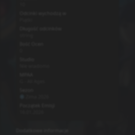
MyAnimeList
Simkl
Brak
0
Sousou no Frieren 2nd Season
Frieren: Beyond Journey's End
Season 2
Opis
Second season of Sousou no Frieren.
Adventure
Drama
Fantasy