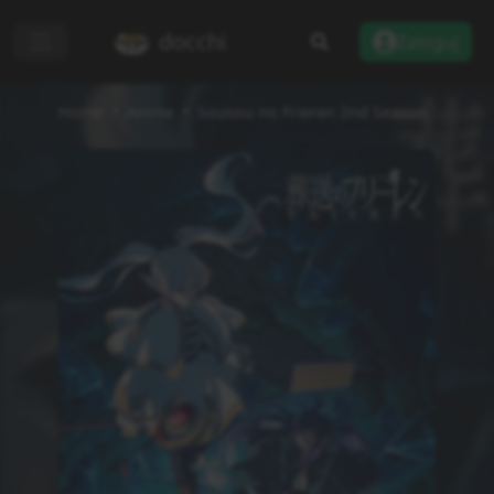
docchi
Zaloguj
Home
Anime
Sousou no Frieren 2nd Season
Dodaj do listy
Recenzje
Informacje
Status
Zakończono
Rodzaj
TV
Odcinki
10