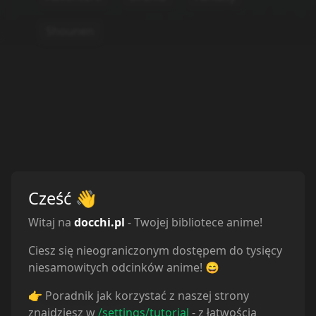
Statystyki
Oglądam
37
Obejrzane
36
Porzucone
0
Planuję
27
Wstrzymane
1
Cześć
👋
Witaj na
docchi.pl
- Twojej bibliotece anime!
Ciesz się nieograniczonym dostępem do tysięcy
niesamowitych odcinków anime! 😄
Odcinki
👉 Poradnik jak korzystać z naszej strony
znajdziesz w
/settings/tutorial
- z łatwością
Sortuj odcinki od
najstarszych