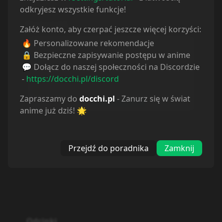
odkryjesz wszystkie funkcje!
Odcinek
1
Odcinek
2
Załóż konto, aby czerpać jeszcze więcej korzyści:
16.01.2026
23.01.2026
🔥 Personalizowane rekomendacje
🔒 Bezpieczne zapisywanie postępu w anime
💬 Dołącz do naszej społeczności na Discordzie
Odcinek
3
Odcinek
4
-
https://docchi.pl/discord
30.01.2026
6.02.2026
Zapraszamy do
docchi.pl
- Zanurz się w świat
anime już dziś! 🌟
Odcinek
5
Odcinek
6
13.02.2026
27.02.2026
Przejdź do poradnika
Zamknij
Odcinek
7
Odcinek
8
6.03.2026
13.03.2026
Odcinek
9
Odcinek
10