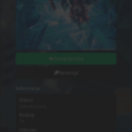
Odcinki wychodzą w
Piątki
Długość odcinków
string
Ilość Ocen
0
Studio
Nie wiadomo
MPAA
G - All Ages
Sezon
Zima
2026
Początek Emisji
16.01.2026
Dodatkowe informacje
Zwiastun