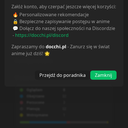
Załóż konto, aby czerpać jeszcze więcej korzyści:
🔥 Personalizowane rekomendacje
🔒 Bezpieczne zapisywanie postępu w anime
💬 Dołącz do naszej społeczności na Discordzie
-
https://docchi.pl/discord
Zapraszamy do
docchi.pl
- Zanurz się w świat
Odcinki
anime już dziś! 🌟
Sortuj odcinki od
najstarszych
Przejdź do poradnika
Zamknij
Odcinek
1
Odcinek
2
8.06.2023
23.06.2023
Odcinek
3
Odcinek
4
23.06.2023
23.06.2023