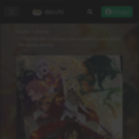
docchi
Zaloguj
Home
Anime
Yuusha-kei ni Shosu: Choubatsu Yuusha 9004-
tai Keimu Kiroku