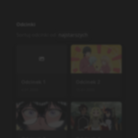
Odcinki
Sortuj odcinki od
najstarszych
Odcinek
1
Odcinek
2
4.01.2026
15.01.2026