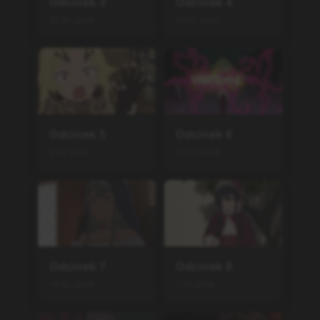
Odcinek
3
Odcinek
4
22.01.2026
29.01.2026
Odcinek
5
Odcinek
6
6.02.2026
12.02.2026
Odcinek
7
Odcinek
8
19.02.2026
1.03.2026