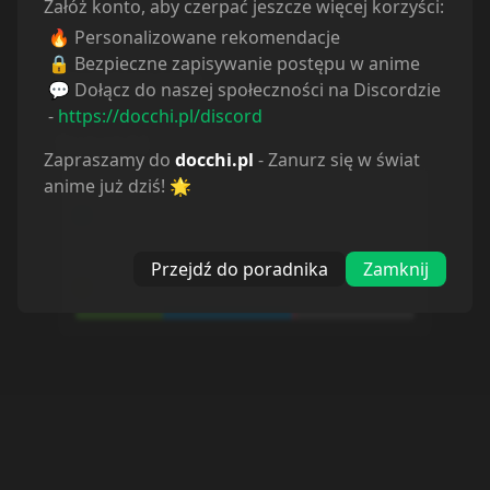
Załóż konto, aby czerpać jeszcze więcej korzyści:
🔥 Personalizowane rekomendacje
🔒 Bezpieczne zapisywanie postępu w anime
Powiązane serie
💬 Dołącz do naszej społeczności na Discordzie
-
https://docchi.pl/discord
Statystyki
Zapraszamy do
docchi.pl
- Zanurz się w świat
anime już dziś! 🌟
Oglądam
26
Obejrzane
38
Porzucone
1
Planuję
35
Przejdź do poradnika
Zamknij
Wstrzymane
0