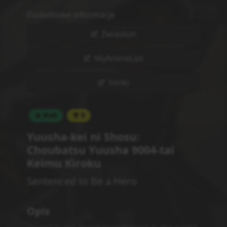
Dodatkowe informacje
Zwiastun
MyAnimeList
Simkl
Brak
0
Yuusha-kei ni Shosu:
Choubatsu Yuusha 9004-tai
Keimu Kiroku
Sentenced to Be a Hero
Opis