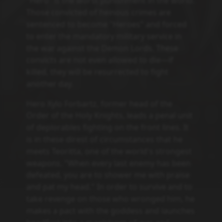
"Hero" is the worst punishment in the world.
Those convicted of heinous crimes are
sentenced to become "Heroes" and forced
to enter the mandatory military service in
the war against the Demon Lords. These
convicts are not even allowed to die—if
killed, they will be resurrected to fight
another day.
Hero Xylo Forbartz, former head of the
Order of the Holy Knights, leads a penal unit
of deplorables fighting on the front lines. It
is in these direst of circumstances that he
meets Teoritta, one of the world's strongest
weapons. "When every last enemy has been
defeated, you are to shower me with praise
and pat my head." In order to survive and to
take revenge on those who wronged him, he
makes a pact with the goddess and launches