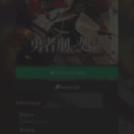
Dodaj do listy
Recenzje
Informacje
Status
Zakończono
Rodzaj