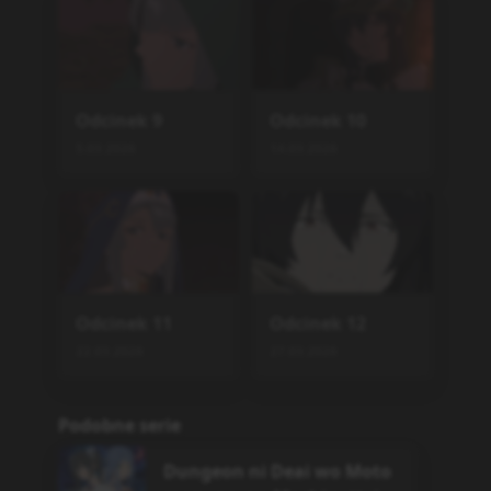
Odcinek
9
Odcinek
10
5.03.2026
14.03.2026
Odcinek
11
Odcinek
12
22.03.2026
27.03.2026
Podobne serie
Dungeon ni Deai wo Moto