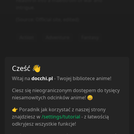
headfirst into a maelstrom of war and
intrigue.
(Source: Official site, edited)
Action
Adventure
Fantasy
Cześć
👋
Witaj na
docchi.pl
- Twojej bibliotece anime!
Ciesz się nieograniczonym dostępem do tysięcy
niesamowitych odcinków anime! 😄
👉 Poradnik jak korzystać z naszej strony
znajdziesz w
/settings/tutorial
- z łatwością
odkryjesz wszystkie funkcje!