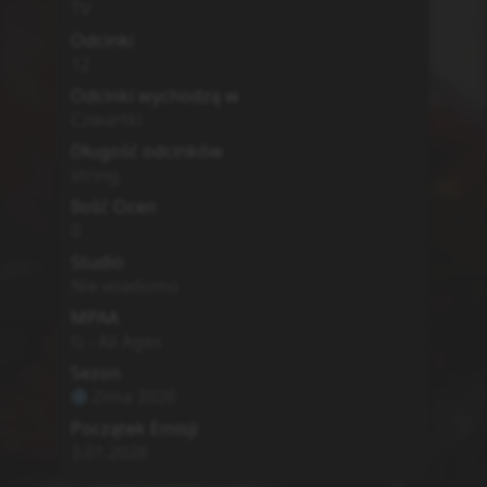
TV
Odcinki
12
Odcinki wychodzą w
Czwartki
Długość odcinków
string
Ilość Ocen
0
Studio
Nie wiadomo
MPAA
G - All Ages
Sezon
Zima
2026
Początek Emisji
3.01.2026