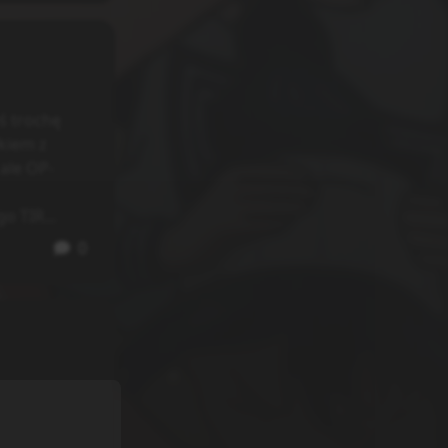
ś trochę
kiem z
 ale OP-
o TIR...
0
dera, wypił
który