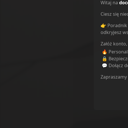
Witaj na
doc
Ciesz się n
👉 Poradnik 
odkryjesz ws
Załóż konto,
🔥 Persona
🔒 Bezpiecz
💬 Dołącz do
Zapraszamy