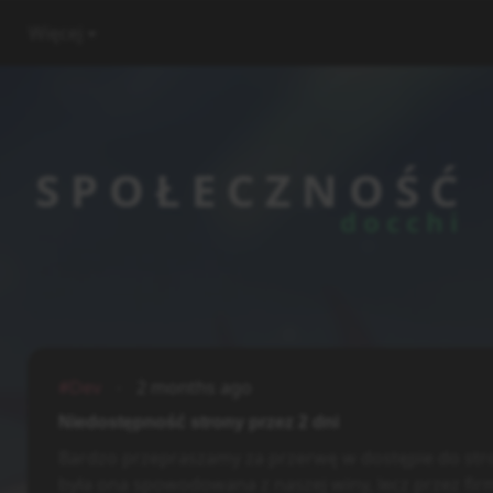
Więcej
S P O Ł E C Z N O Ś Ć
d o c c h i
#Dev
2 months ago
Niedostępność strony przez 2 dni
Bardzo przepraszamy za przerwę w dostępie do stro
była ona spowodowana z naszej winy, lecz przez fir