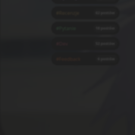
#Recenzje
62
postów
#Pytanie
18
postów
#Dev
52
postów
#Feedback
6
postów