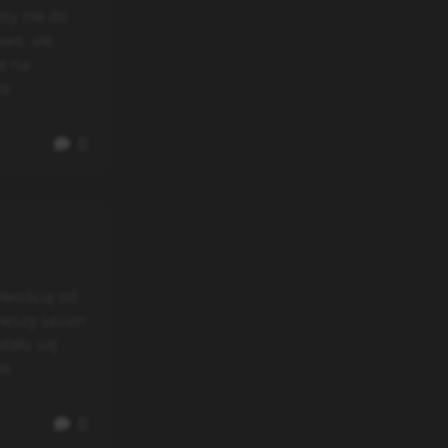
ty nie do
we, ale
e na
że
0
liwością od
rwszy sezon
dało się
ak
0