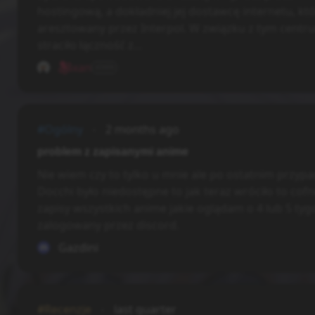
hostingową, a dokładniej jej dostawcę internetu, któ
aresztowany przez Interpol. W związku z tym cent
straciło łączność z...
xan
ADMIN
#Ogólny
2 months ago
problem z zapisanymi anime
Nie wiem czy to tylko u mnie ale po ostatnim przypa
Docchi było niedostępne to jak teraz wróciło to cofn
zapisy wszystkich anime jakie oglądam o 4 lub 5 tyg
zalogowany przez discord.
Gazdini
#Recenzje
last quarter