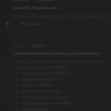
#Pytanie
last year
Ijiranaide, Nagatoro-san
Czy Ijiranaide, Nagatoro-san będzie dostępne na tej 
Mr_Jamnik
#Dev
last year
Zablokowane anime na mocy praw autorskich
Następujące serie zostały zablokowane na stronie:
"mob-psycho-100-32182",
"mob-psycho-100-iii-50172",
"black-clover-34572",
"dr-stone-38691",
"dr-stone-new-world",
"dr-stone-science-future",
"dr-stone-stone-wars-40852",
"dr-stone-new-...