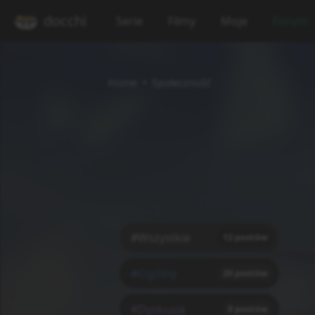
docchi
Serie
Filmy
Moje
Forum
Home
Społeczność
#Wszystkie
12
postów
#Ogólny
20
postów
#Dyskusje
8
postów