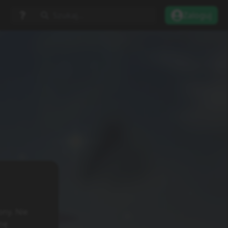
Szukaj...
Zaloguj
ny. Nie
mę