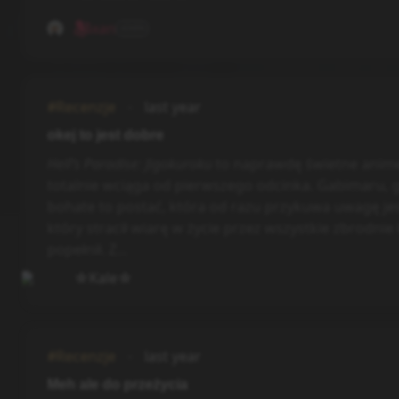
xan
ADMIN
#Recenzje
last year
okej to jest dobre
Hell’s Paradise: Jigokuroku
to naprawdę świetne anime
totalnie wciąga od pierwszego odcinka. Gabimaru, 
bohate to postać, która od razu przykuwa uwagę jes
który stracił wiarę w życie przez wszystkie zbrodnie
popełnił. Z...
☆Kale☆
#Recenzje
last year
Meh ale do przeżycia