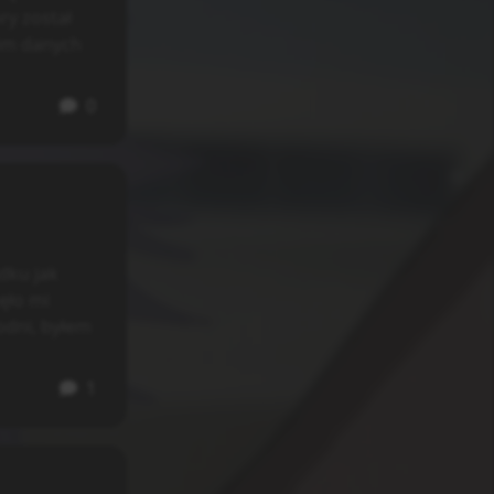
ry został
rum danych
0
dku jak
ęło mi
odni, byłem
1