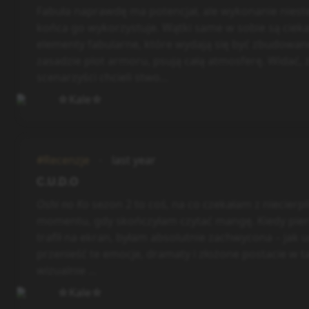
Fabuła naprawdę ma potencjał, ale wykonanie nieste
końca go wykorzystuje. Wątki same w sobie są cieka
elementy fabularne, które wydają się być zbudowan
zasadzie plot armoru, psują całą atmosferę. Widać, 
scenarzyści chcieli stwo...
☆Kale☆
#Recenzje
last year
C.U.D.O
Oshi no Ko
sezon 2 to coś, na co czekałam z niecierp
momentu, gdy skończyłam czytać mangę. Kiedy pie
trafił na ekran, byłam absolutnie zachwycona – jak u
przenieść te emocje, dramaty i złożone postacie w t
wizualnie ...
☆Kale☆