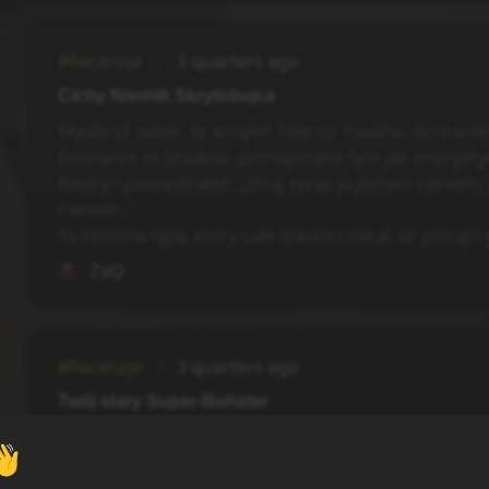
#Recenzje
3 quarters ago
Cichy Normik Skrytobujca
Wyobraź sobie, że wziąłeś Tate no Yuusha, dorzuciłe
Eminence in Shadow, potrząsnąłeś tym jak energety
Biedry i powiedziałeś: „chuj, teraz ja jestem cieniem,
cieniem.”
To historia typa, który całe liceum czekał, aż potrąci g
ZaQ
#Recenzje
3 quarters ago
Twój stary Super-Bohater
Wyobraź sobie, że twój stary naoglądał się Kamen Ri
👋
dwa Harnasie i postanowił zostać superbohaterem, 