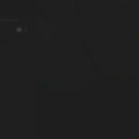
stronie?
2