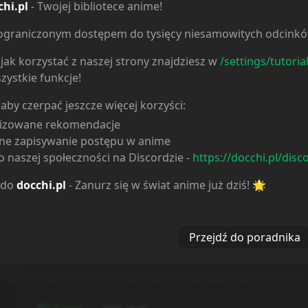
zwalcza meneli pod Żabką. Toujima wa Kamen Rider 
chi.pl
- Twojej bibliotece anime!
ktoś połączył depresję, dziecięce marzenia i karton 
telewizorze w jeden...
ieograniczonym dostępem do tysięcy niesamowitych odcink
ZaQ
jak korzystać z naszej strony znajdziesz w
/settings/tutoria
zystkie funkcje!
 aby czerpać jeszcze więcej korzyści:
#Pytanie
3 quarters ago
lizowane rekomendacje
tytuły w nieemitowanych
ne zapisywanie postępu w anime
 naszej społeczności na Discordzie -
https://docchi.pl/disc
Dlaczego wśród nieemitowanych odcinków są takie t
Watari-kun no xx ga houkai Sunzen które wciąż wyc
 do
docchi.pl
- Zanurz się w świat anime już dziś! 🌟
Saigo ni Hitotsu dake Onegai Shitemo Yoroshii des
(które dopiero zaczęło wychhodzić) i był również prz
sezon lato 2025 Kij...
Przejdź do poradnika
Gazdini