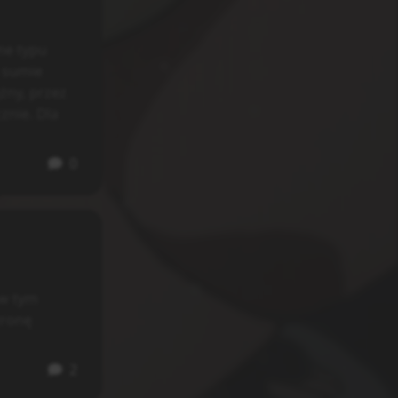
me typu
w sumie
żny, przez
znie. Dla
0
 w tym
tronę
2