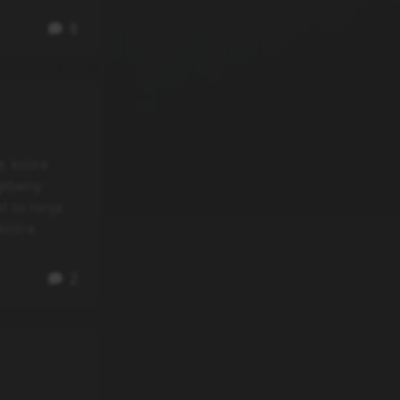
8
, które
główny
t to ninja
 które
2