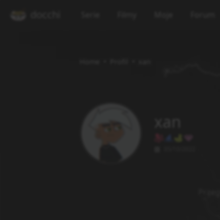
docchi
Serie
Filmy
Moje
Forum
Home
Profil
xan
xan
05/10/2022
Przeg