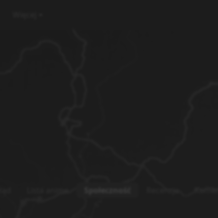
Więcej
ląd
Lista anime
Społeczność
Recenzje
Komen