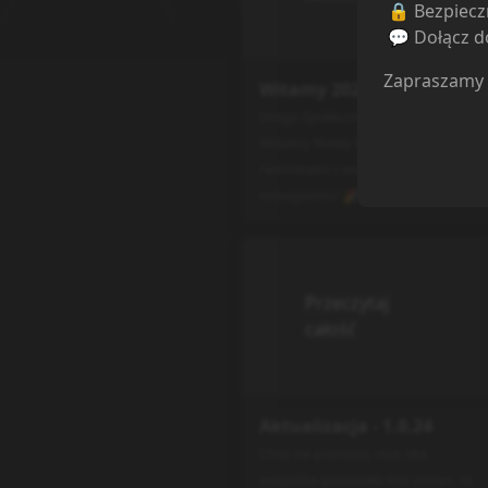
🔒 Bezpiecz
💬 Dołącz do
Zapraszamy
Witamy 2024
Droga Społeczności Docchi.pl,
Witamy Nowy Rok z otwartymi
ramionami i sercem pełnym
entuzjazmu! 🎉 ...
Przeczytaj
całość
Aktualizacja - 1.0.24
Choć na pierwszy rzut oka
wszystko pozostało bez zmian, to