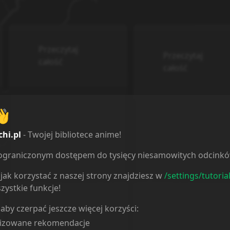
Przeczytaj
Przeczytaj
całość
całość
Zablokowane anime na
👋
mocy praw...
Integracja z PreMid
Następujące serie zostały
Dzisiaj nasza strona pojawiła
chi.pl
- Twojej bibliotece anime!
zablokowane na stronie: - "mob-
w sklepie PreMid dzięki
psycho-100-32182", - "mob-
@[Meffiu](/profile/2867). Ba
ieograniczonym dostępem do tysięcy niesamowitych odcink
psycho-100-iii-50...
dziękujem...
jak korzystać z naszej strony znajdziesz w
/settings/tutoria
zystkie funkcje!
Przeczytaj
 aby czerpać jeszcze więcej korzyści:
Przeczytaj
całość
lizowane rekomendacje
całość