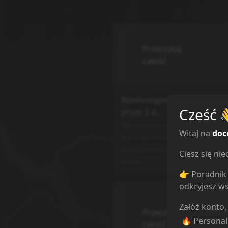
Przeczytaj
całość
Niedostępność strony
Cześć
przez 2 d...
Bardzo przepraszamy za przerwę
Witaj na
doc
w dostępie do strony. Nie była
ona spowodowana z naszej winy,
Ciesz się n
lecz pr...
👉 Poradnik 
odkryjesz ws
Załóż konto,
Przeczytaj
🔥 Persona
całość