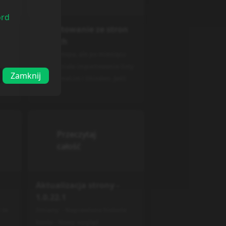
ord
uż
Importowanie ze stron
trzecich
Trochę wtopa, ale po miesiącu
znowu działa importowanie listy
Zamknij
z MyAnimeList i Shinden. Jeśli
...
ktoś zn...
Przeczytaj
całość
Aktualizacja strony -
1.0.22.1
 te
Zmiany: - Naprawiono historie
konta - Nowy wygląd