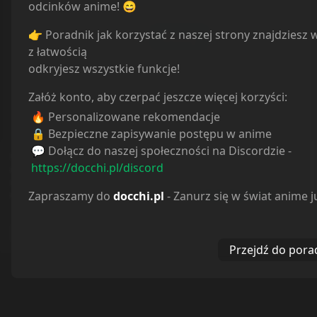
odcinków anime! 😄
0
/
500
👉 Poradnik jak korzystać z naszej strony znajdziesz 
Dodaj
z łatwością
odkryjesz wszystkie funkcje!
Załóż konto, aby czerpać jeszcze więcej korzyści:
Ile komentarzy ładować:
5
🔥 Personalizowane rekomendacje
🔒 Bezpieczne zapisywanie postępu w anime
💬 Dołącz do naszej społeczności na Discordzie -
Meffiu
2 years ago
Serwis
docchi
i wszystkie należące do niego subdomeny używają plików
© docchi.pl
https://docchi.pl/discord
cookies w celu usprawnienia dostępu do serwisu, prowadzenia danych
Docchi does not store any files on our server, we only
statystycznych oraz doboru bardziej trafnych reklam. Dalsze korzystanie z
no problema 🤫🧏
Zapraszamy do
docchi.pl
- Zanurz się w świat anime j
witryny oznacza akceptację tego stanu rzeczy (
Polityka Prywatności
)
linked to the media which is hosted on 3rd party
Odpowiedz
services.
Polityka Prywatności
Regulamin
Kontakt
WYRAŻAM ZGODĘ
Przejdź do pora