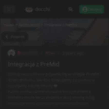
docchi
Zaloguj
Home
Społeczność
Integracja z PreMid
Powrót
xan
#Dev
2 years ago
ADMIN
Integracja z PreMid
Dzisiaj nasza strona pojawiła się w sklepie PreMid
dzięki @
Meffiu
. Bardzo dziękujemy za pomoc w
rozwijaniu naszej strony ❤️
Każda osoba zainteresowana korzystaniem z
PreMida może teraz znaleźć naszą stronę tutaj:
https://premid.app/store/presences/Docchi