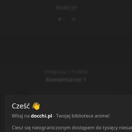
Reakcje
3
❤️
Integracja z PreMid
Komentarze
1
Cześć
👋
Witaj na
docchi.pl
- Twojej bibliotece anime!
Spoiler
Ciesz się nieograniczonym dostępem do tysięcy nies