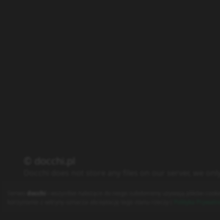
© docchi.pl
Docchi does not store any files on our server, we onl
Polityka Prywatności
Regulamin
Kontakt
Serwis
docchi
i wszystkie należące do niego subdomeny używają plików cooki
korzystanie z witryny oznacza akceptację tego stanu rzeczy (
Polityka Prywatn