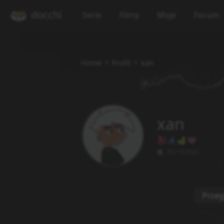
docchi
Serie
Filmy
Moje
Forum
Home
Profil
xan
xan
05/10/2022
Przeg