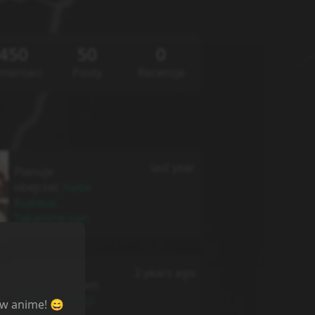
450
50
0
mentarze
Posty
Recenzje
last year
Planuje
obejrzeć
Haite
Kudasai,
Takamine-san
2 years ago
Skończyłem/am
Blue Lock vs. U-
ów anime! 😄