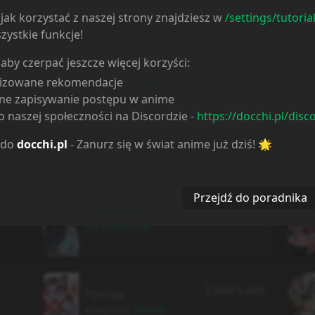
Akaji Kokka
Saisei Jutsu
jak korzystać z naszej strony znajdziesz w
/settings/tutoria
zystkie funkcje!
 aby czerpać jeszcze więcej korzyści:
2 years ago
Zaczynam
lizowane rekomendacje
oglądać
Seirei
Gensouki 2nd
ne zapisywanie postępu w anime
Season
 naszej społeczności na Discordzie -
https://docchi.pl/disc
 do
docchi.pl
- Zanurz się w świat anime już dziś! 🌟
2 years ago
Zaczynam
oglądać
Ao no
Przejdź do poradnika
Exorcist: Yuki
no Hate-hen
2 years ago
Planuje
obejrzeć
Sentai