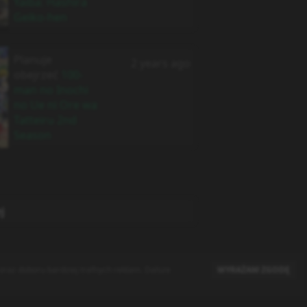
Yaiba: Hashira
Geiko-hen
Planuje
2 years ago
obejrzeć
100-
man no Inochi
no Ue ni Ore wa
Tatteiru 2nd
Season
j
raz doboru bardziej trafnych reklam. Dalsze
WYRAŻAM ZGODĘ