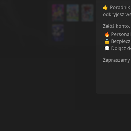
👉 Poradnik 
odkryjesz ws
Załóż konto,
🔥 Persona
🔒 Bezpiecz
💬 Dołącz do
Zapraszamy