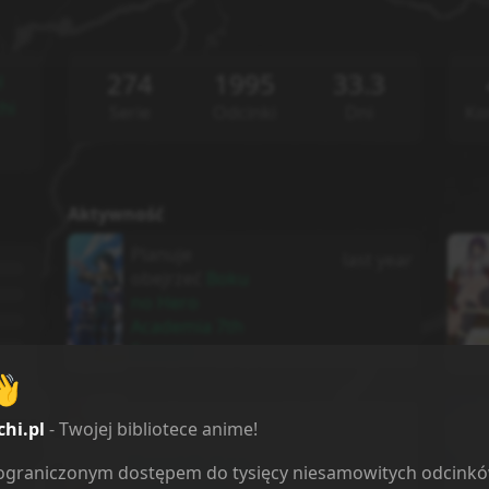
274
1995
33.3
l
hi
Serie
Odcinki
Dni
Ko
Aktywność
Planuje
last year
obejrzeć
Boku
no Hero
Academia 7th
Season
👋
Obejrzałem/am
last year
chi.pl
- Twojej bibliotece anime!
1 odcinek
Tensai Ouji no
ieograniczonym dostępem do tysięcy niesamowitych odcink