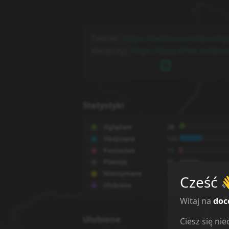
Twitter:
https://twitter.com/docchip
Wesprzyj:
https://buycoffee.to/docc
Statystyki
Oglądam
28
Obejrzane
108
Porzucone
15
Planuję
95
Wstrzymane
21
Cześć
Ulubione
7
Witaj na
doc
Ulubione
Ciesz się n