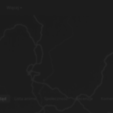
Więcej
ląd
Lista anime
Społeczność
Recenzje
Komen