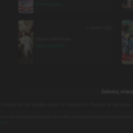
Daishikkaku
2 years ago
Skończyłem/am
Solo Leveling
Załaduj więce
y linked to the media which is hosted on 3rd party services.
es w celu usprawnienia dostępu do serwisu, prowadzenia danych statystycznych o
ości
)