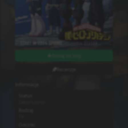
21
Odcinki wychodzą w
Soboty
Długość odcinków
string
Ilość Ocen
0
Studio
Nie wiadomo
MPAA
G - All Ages
Sezon
Lato
2024
Początek Emisji
4.05.2024
Dodatkowe informacje