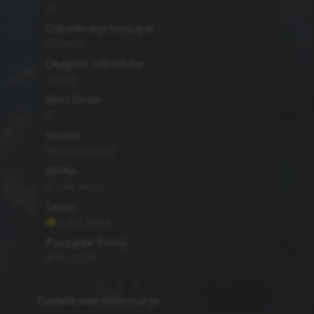
Zwiastun
MyAnimeList
Simkl
Brak
0
Boku no Hero Academia 7th
Season
My Hero Academia Season 7
Opis
7th season of Boku no Hero Academia
Action