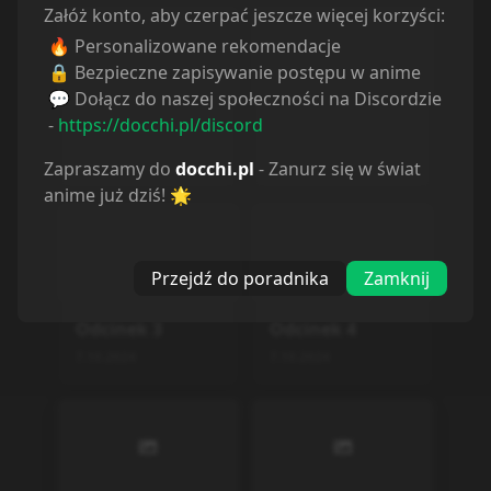
Załóż konto, aby czerpać jeszcze więcej korzyści:
Odcinek
11
Odcinek
12
🔥 Personalizowane rekomendacje
🔒 Bezpieczne zapisywanie postępu w anime
7.10.2024
7.10.2024
💬 Dołącz do naszej społeczności na Discordzie
-
https://docchi.pl/discord
Odcinek
13
Odcinek
14
Zapraszamy do
docchi.pl
- Zanurz się w świat
7.10.2024
7.10.2024
anime już dziś! 🌟
Odcinek
15
Odcinek
16
7.10.2024
7.10.2024
Przejdź do poradnika
Zamknij
Odcinek
17
Odcinek
18
7.10.2024
7.10.2024
Odcinek
19
Odcinek
20
7.10.2024
7.10.2024