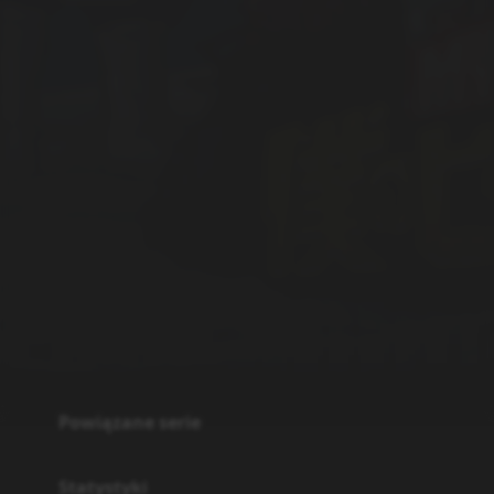
Oglądam
109
Obejrzane
119
Porzucone
8
Planuję
218
Wstrzymane
2
Odcinki
Sortuj odcinki od
najstarszych