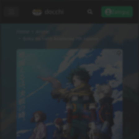
docchi
Zaloguj
Home
Anime
Boku no Hero Academia 7th Season
Dodaj do listy
Recenzje
Informacje
Status
Zakończono
Rodzaj
TV
Odcinki