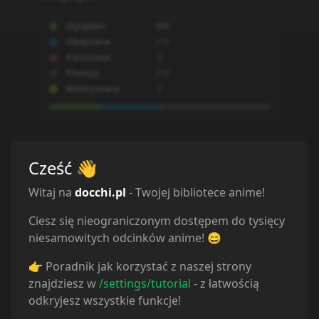
Odcinek
1
Odcinek
2
7.10.2024
7.10.2024
Odcinek
3
Odcinek
4
7.10.2024
7.10.2024
Odcinek
5
Odcinek
6
Cześć
👋
7.10.2024
7.10.2024
Witaj na
docchi.pl
- Twojej bibliotece anime!
Odcinek
7
Odcinek
8
Ciesz się nieograniczonym dostępem do tysięcy
7.10.2024
7.10.2024
niesamowitych odcinków anime! 😄
👉 Poradnik jak korzystać z naszej strony
Odcinek
9
Odcinek
10
znajdziesz w
/settings/tutorial
- z łatwością
odkryjesz wszystkie funkcje!
7.10.2024
7.10.2024