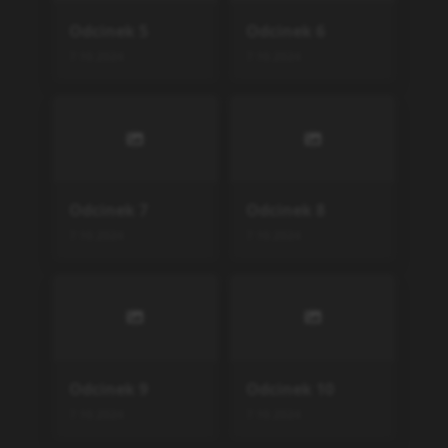
Podobne serie
11eyes
11eyes
TV
,
2009
12
Chang Jian Feng Yun
ONA
,
2021
10
High School DxD Hero: Taii
kukan-ura no Holy
Special
,
2018
1