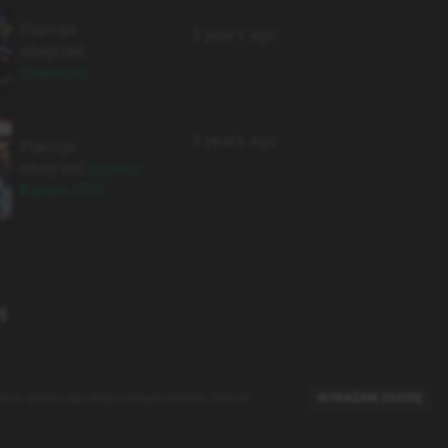
Planuje
3 years ago
obejrzeć
Overlord
3 years ago
Planuje
obejrzeć
Jujutsu
Kaisen (TV)
j
raz doboru bardziej trafnych reklam. Dalsze
WYRAŻAM ZGODĘ