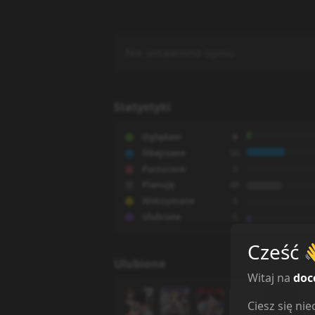
Nie ustawiono opisu.
Statystyki
Oglądam
6
Obejrzane
50
Porzucone
0
Planuję
46
Wstrzymane
0
Ulubione
5
Cześć
Ulubione
Witaj na
doc
Ciesz się n