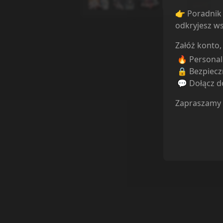
👉 Poradnik 
odkryjesz ws
Załóż konto,
🔥 Persona
🔒 Bezpiecz
💬 Dołącz do
Zapraszamy