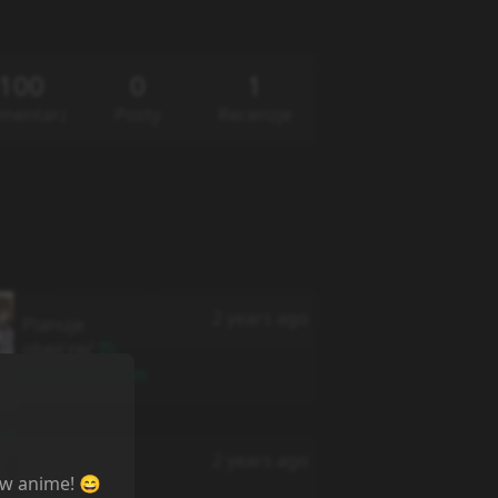
100
0
1
mentarze
Posty
Recenzje
2 years ago
Planuje
obejrzeć
IS:
Infinite Stratos
Planuje
2 years ago
obejrzeć
ów anime! 😄