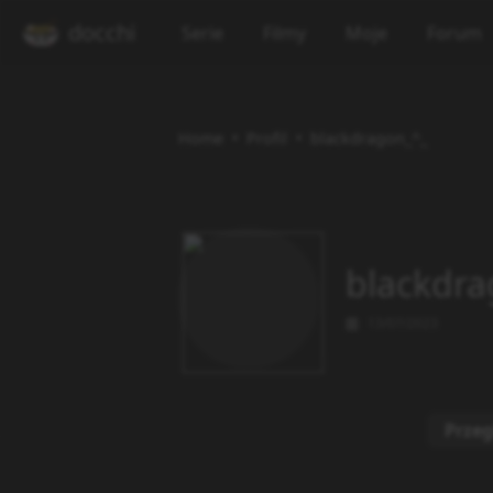
docchi
Serie
Filmy
Moje
Forum
Home
Profil
blackdragon_^_
blackdra
13/07/2023
Przeg