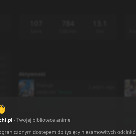
107
784
13.1
Serie
Odcinki
Dni
Ko
Aktywność
Planuje
2 years ago
obejrzeć
Tensei
shitara Slime
Datta Ken
👋
chi.pl
- Twojej bibliotece anime!
2 years ago
ieograniczonym dostępem do tysięcy niesamowitych odcink