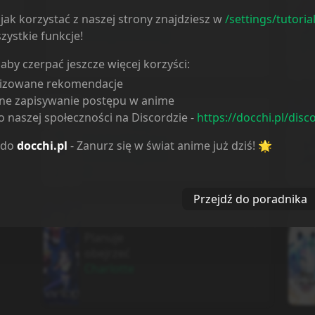
Planuje
jak korzystać z naszej strony znajdziesz w
/settings/tutoria
obejrzeć
Da
Wang Rao Ming
zystkie funkcje!
 aby czerpać jeszcze więcej korzyści:
lizowane rekomendacje
ne zapisywanie postępu w anime
Planuje
3 years ago
 naszej społeczności na Discordzie -
https://docchi.pl/disc
obejrzeć
UQ
Holder! Mahou
 do
docchi.pl
- Zanurz się w świat anime już dziś! 🌟
Sensei Negima!
2
Przejdź do poradnika
3 years ago
Planuje
obejrzeć
Charlotte