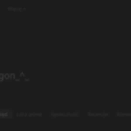
Więcej
gon_^_
ląd
Lista anime
Społeczność
Recenzje
Komen