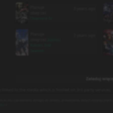
Planuje
3 years ago
obejrzeć
Overlord IV
Planuje
3 years ago
obejrzeć
Jujutsu
Kaisen 2nd
Season
Załaduj więce
y linked to the media which is hosted on 3rd party services.
es w celu usprawnienia dostępu do serwisu, prowadzenia danych statystycznych o
ości
)