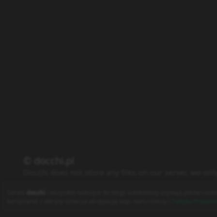
© docchi.pl
Docchi does not store any files on our server, we onl
Polityka Prywatności
Regulamin
Kontakt
Serwis
docchi
i wszystkie należące do niego subdomeny używają plików cooki
korzystanie z witryny oznacza akceptację tego stanu rzeczy (
Polityka Prywatn