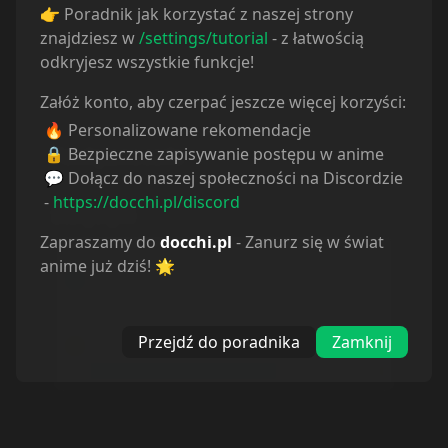
👉 Poradnik jak korzystać z naszej strony
znajdziesz w
/settings/tutorial
- z łatwością
odkryjesz wszystkie funkcje!
Załóż konto, aby czerpać jeszcze więcej korzyści:
🔥 Personalizowane rekomendacje
🔒 Bezpieczne zapisywanie postępu w anime
Powiązane serie
💬 Dołącz do naszej społeczności na Discordzie
-
https://docchi.pl/discord
Statystyki
Zapraszamy do
docchi.pl
- Zanurz się w świat
Oglądam
24
anime już dziś! 🌟
Obejrzane
208
Porzucone
2
Planuję
107
Przejdź do poradnika
Zamknij
Wstrzymane
3