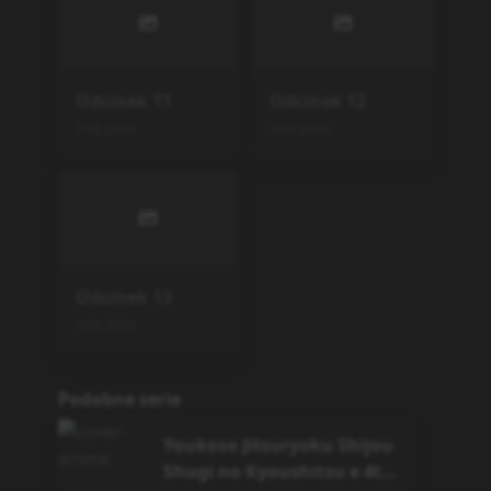
Odcinek
11
Odcinek
12
5.05.2024
5.05.2024
Odcinek
13
5.05.2024
Podobne serie
Youkoso Jitsuryoku Shijou
Shugi no Kyoushitsu e 4th