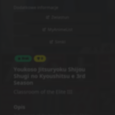
Dodatkowe informacje
Zwiastun
MyAnimeList
Simkl
Brak
0
Youkoso Jitsuryoku Shijou
Shugi no Kyoushitsu e 3rd
Season
Classroom of the Elite III
Opis