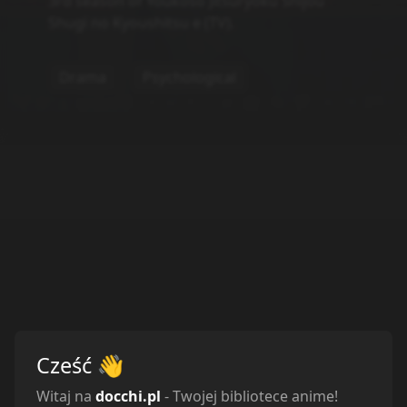
3rd season of Youkoso Jitsuryoku Shijou
Shugi no Kyoushitsu e (TV).
Drama
Psychological
Cześć
👋
Witaj na
docchi.pl
- Twojej bibliotece anime!