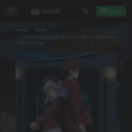
docchi
Zaloguj
Home
Anime
Youkoso Jitsuryoku Shijou Shugi no Kyoushitsu
e 3rd Season