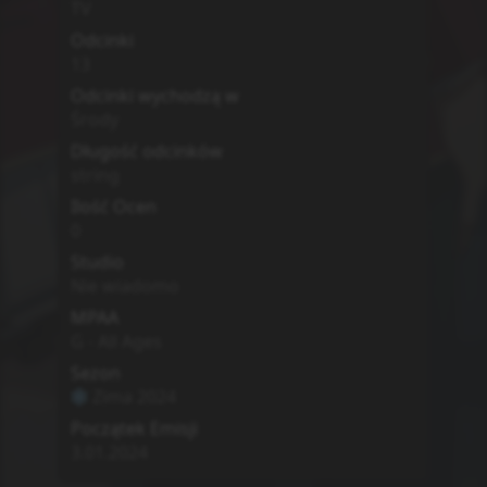
TV
Odcinki
13
Odcinki wychodzą w
Środy
Długość odcinków
string
Ilość Ocen
0
Studio
Nie wiadomo
MPAA
G - All Ages
Sezon
Zima
2024
Początek Emisji
3.01.2024