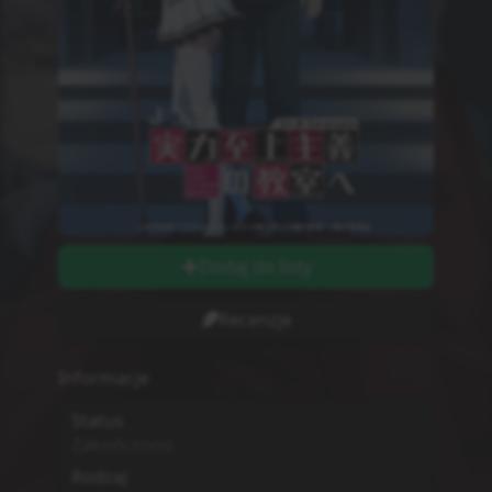
Dodaj do listy
Recenzje
Informacje
Status
Zakończono
Rodzaj