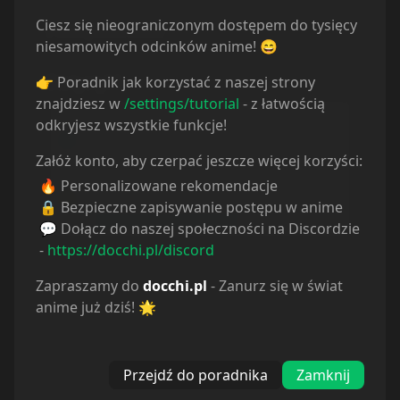
Ciesz się nieograniczonym dostępem do tysięcy
Powiązane serie
niesamowitych odcinków anime! 😄
Statystyki
👉 Poradnik jak korzystać z naszej strony
znajdziesz w
/settings/tutorial
- z łatwością
Oglądam
39
odkryjesz wszystkie funkcje!
Obejrzane
171
Załóż konto, aby czerpać jeszcze więcej korzyści:
Porzucone
3
Planuję
114
🔥 Personalizowane rekomendacje
Wstrzymane
1
🔒 Bezpieczne zapisywanie postępu w anime
💬 Dołącz do naszej społeczności na Discordzie
-
https://docchi.pl/discord
Zapraszamy do
docchi.pl
- Zanurz się w świat
anime już dziś! 🌟
Przejdź do poradnika
Zamknij