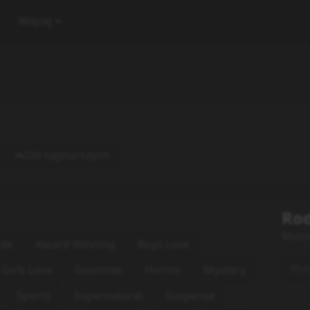
Więcej
Od najstarszych
Rod
Musi
rde
Award Winning
Boys Love
Wybi
Girls Love
Gourmet
Horror
Mystery
Sports
Supernatural
Suspense