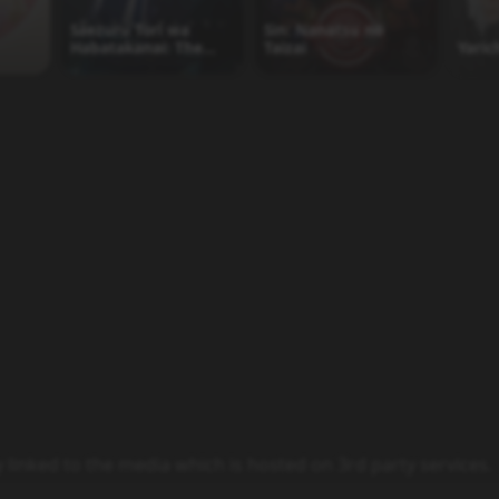
Saezuru Tori wa
Sin: Nanatsu no
Habatakanai: The
Taizai
Yari
Clouds Gather
y linked to the media which is hosted on 3rd party services.