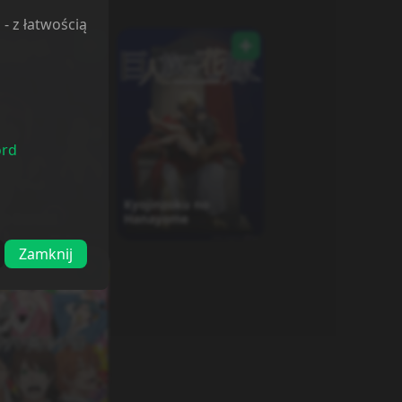
l
- z łatwością
ord
Kyojinzoku no
ku Danchi
Hanayome
Zamknij