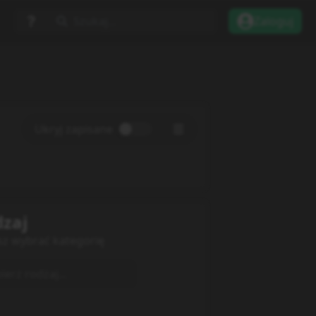
Szukaj...
Zaloguj
Ukryj zapisane
zaj
sz wybrać kategorię
erz rodzaj...