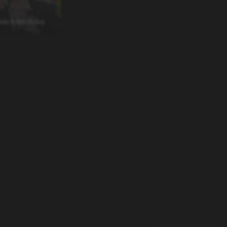
chin☆Bitch-bu