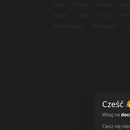
Ecchi
Erotica
Isekai
Mag
Harem
Game
Josei
Thril
Psychological
Steampunk
C
Cześć
Witaj na
doc
Ciesz się n