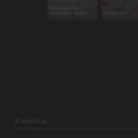
Maid Kyouiku:
Botsuraku Kizoku
Nozoki Ana
Rurikawa Tsubaki
The Animation
© docchi.pl
Docchi does not store any files on our server, we onl
Polityka Prywatności
Regulamin
Kontakt