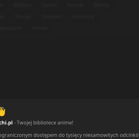
ic
Military
Seinen
Parody
Mecha
ler
Shoujo
Shounen
Historical
yberpunk
Hentai
👋
chi.pl
- Twojej bibliotece anime!
ieograniczonym dostępem do tysięcy niesamowitych odcink