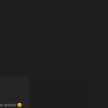
ów anime! 😄