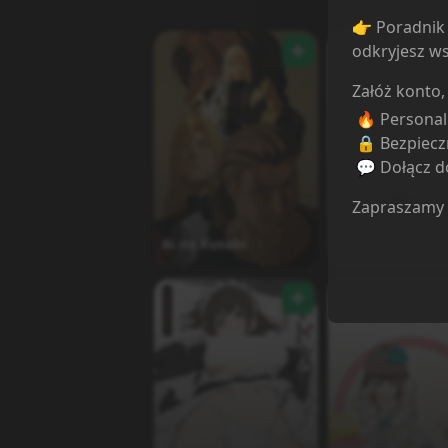
👉 Poradnik 
odkryjesz ws
Załóż konto,
🔥 Persona
🔒 Bezpiecz
💬 Dołącz do
Zapraszamy
Android wa Kei
Ai no Kusabi
Ninzuu ni Hairi
ka??