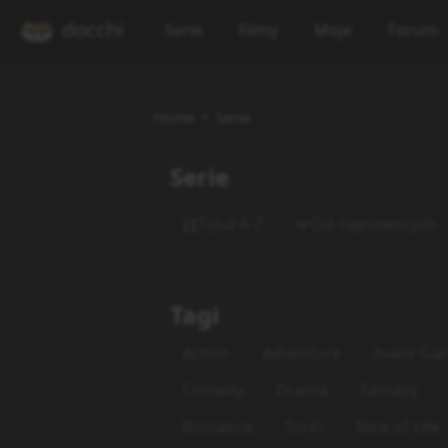
docchi
Serie
Filmy
Moje
Forum
Home
Serie
Serie
Tytuł A-Z
Od najnowszych
Tagi
Action
Adventure
Avant Ga
Comedy
Drama
Fantasy
Romance
Sci-Fi
Slice of Life