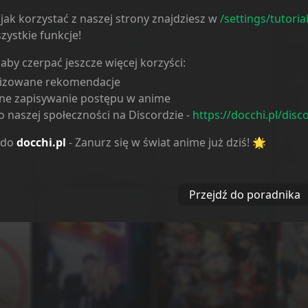
jak korzystać z naszej strony znajdziesz w
/settings/tutoria
zystkie funkcje!
 aby czerpać jeszcze więcej korzyści:
lizowane rekomendacje
ne zapisywanie postępu w anime
 naszej społeczności na Discordzie -
https://docchi.pl/disc
 do
docchi.pl
- Zanurz się w świat anime już dziś! 🌟
ken
Chotto dake Ai ga
masu
Omoi Dark Elf ga
Hyperventilation
Ingo
Isekai kara
Oikaketekita
Przejdź do poradnika