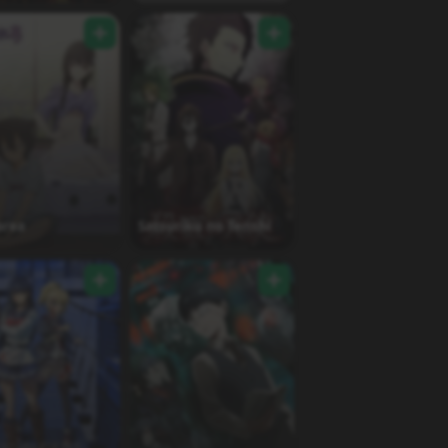
area
Satsuriku no Tenshi