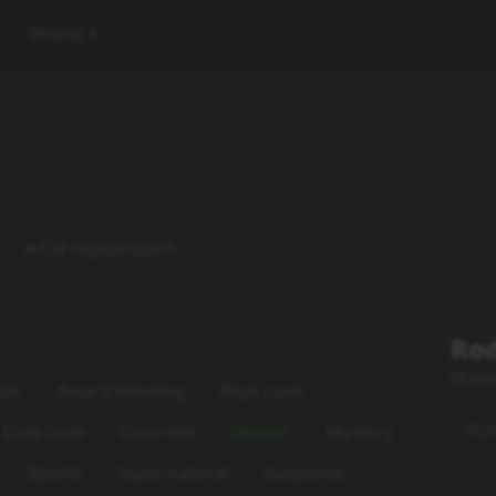
Więcej
Od najstarszych
Rod
Musi
rde
Award Winning
Boys Love
Wybi
Girls Love
Gourmet
Horror
Mystery
Sports
Supernatural
Suspense