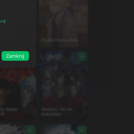
ord
u ga Shinda
u
Hyakki Yakoushou
Zamknij
uu Denki
Kiseijuu: Sei no
erk
Kakuritsu