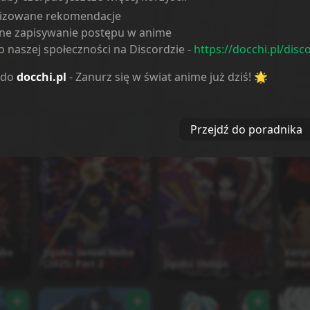
lizowane rekomendacje
ne zapisywanie postępu w anime
 naszej społeczności na Discordzie -
https://docchi.pl/disc
 do
docchi.pl
- Zanurz się w świat anime już dziś! 🌟
aku
Higurashi no Naku
Higurashi no Naku
Hikar
Koro ni Gou
Koro ni Sotsu
Nats
Przejdź do poradnika
ube
Jigoku Sensei Nube
Kenp
(2025) Part 2
Jigoku Shoujo
Bers