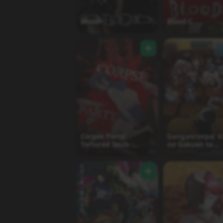
Blood+
Blood-C
Corpse Party:
Danganronpa: K
Tortured Souls -
no Gakuen to
Bougyakusareta
Zetsubou no
Tamashii no Jukyou
Koukousei The
Animation