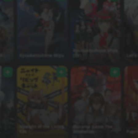
Kyuuketsuhime Miyu
3:
Kyuuketsuhime Miyu
(TV)
Let's
Nyaight of the Living
Ousama Game The
Cat
Animation
Papr