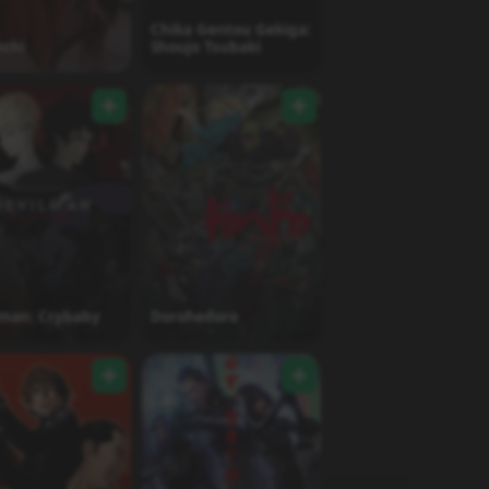
Chika Gentou Gekiga:
nchi
Shoujo Tsubaki
lman: Crybaby
Dorohedoro