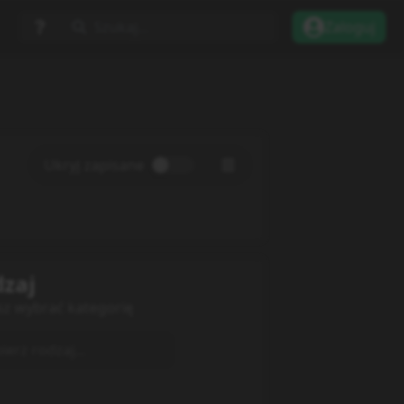
Szukaj...
Zaloguj
Ukryj zapisane
zaj
sz wybrać kategorię
erz rodzaj...