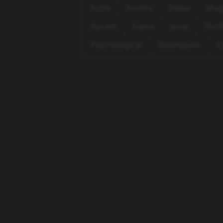
Ecchi
Erotica
Isekai
Mag
Harem
Game
Josei
Thril
Psychological
Steampunk
C