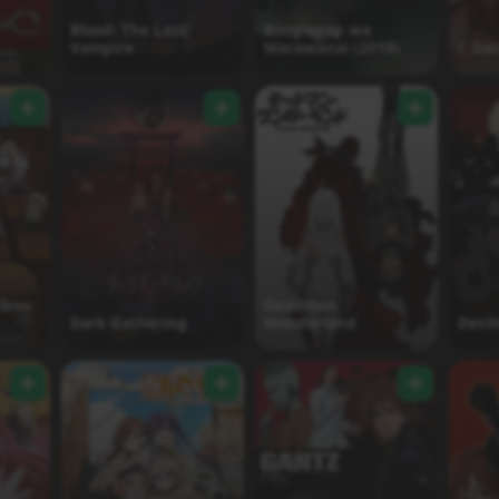
Blood: The Last
Boogiepop wa
Vampire
Warawanai (2019)
C Da
ibou
Deadman
Dark Gathering
Wonderland
Devi