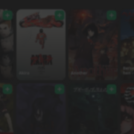
Berse
Akira
Another
hen -
Editi