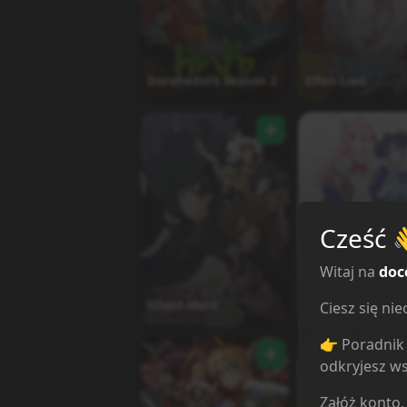
Dorohedoro Season 2
Elfen Lied
Cześć
Witaj na
doc
Ghost Hunt
Happy Sugar Lif
Ciesz się n
👉 Poradnik 
odkryjesz ws
Załóż konto,