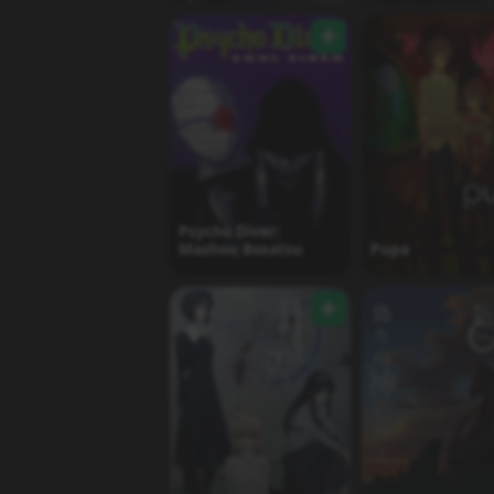
Psycho Diver:
Mashou Bosatsu
Pupa