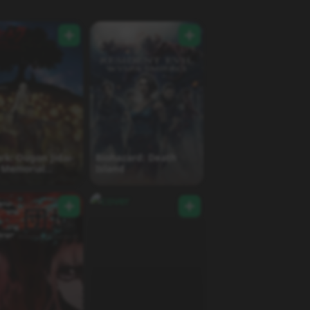
rk: Ougon Jidai-
Biohazard: Death
 Memorial
Island
on