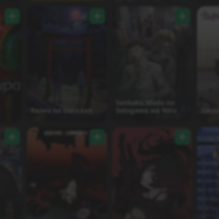
Sankaku Mado no
Reiwa no Dara-san
Sotogawa wa Yoru
Sank