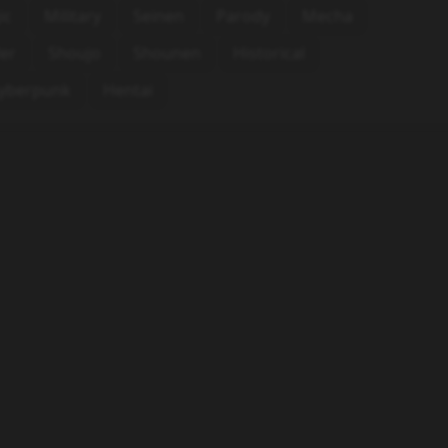
ic
Military
Seinen
Parody
Mecha
ler
Shoujo
Shounen
Historical
yberpunk
Hentai