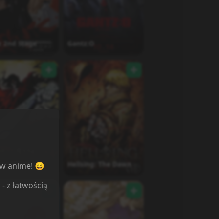
z 2nd Stage
Gantz:O
ing Ultimate
Hellsing: The Dawn
ów anime! 😄
l
- z łatwością