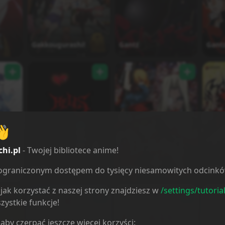
Gakkougurashi!
Gantz
Gant
👋
chi.pl
- Twojej bibliotece anime!
e
Hells
Hellsing
Hells
ieograniczonym dostępem do tysięcy niesamowitych odcink
jak korzystać z naszej strony znajdziesz w
/settings/tutoria
zystkie funkcje!
 aby czerpać jeszcze więcej korzyści: