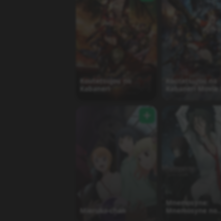
Koutetsujou no
Koutetsujou no
Kabaneri
Kabaneri Movie 
Unato Kessen
Mnemosyne:
Mieruko-chan
Mnemosyne no
Musume-tachi