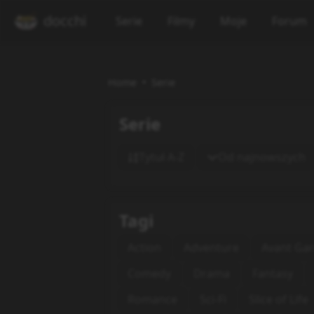
docchi
Serie
Filmy
Moje
Forum
Home
Serie
Serie
Tytuł A-Z
Od najnowszych
Tagi
Action
Adventure
Avant Ga
Comedy
Drama
Fantasy
Romance
Sci-Fi
Slice of Life