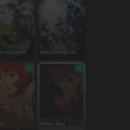
 Go Kaikigumi
Mahou Shoujo Site
ika
Perfect Blue