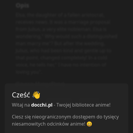
Opis
Elsa, the daughter of a fallen aristocrat,
receives news. It was a marriage proposal
from Julius, a very elite nobleman. Elsa is
wondering," Why would such a distinguished
man marry me"? But after the wedding,
Julius, who had been kind and gentle up to
that point, changed completely! In a cold
voice, he tells her," I have no intention of
loving you".
(Source: MangaPlaza)
Cześć
👋
Fantasy
Romance
Shoujo
Witaj na
docchi.pl
- Twojej bibliotece anime!
Ciesz się nieograniczonym dostępem do tysięcy
niesamowitych odcinków anime! 😄