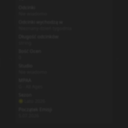
Odcinki
Nie wiadomo
Odcinki wychodzą w
Nieznany dzień tygodnia
Długość odcinków
string
Ilość Ocen
0
Studio
Nie wiadomo
MPAA
G - All Ages
Sezon
Lato
2026
Początek Emisji
5.07.2026