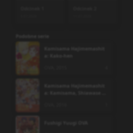
Odcinek
1
Odcinek
2
5.07.2026
11.07.2026
Podobne serie
Kamisama Hajimemashit
a: Kako-hen
OVA
,
2015
4
Kamisama Hajimemashit
a: Kamisama, Shiawase ni
Naru
OVA
,
2016
1
Fushigi Yuugi OVA