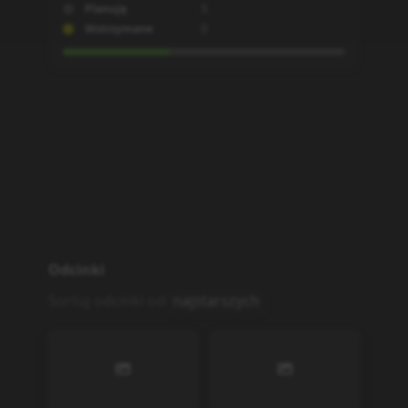
Planuję
5
Wstrzymane
0
Odcinki
Sortuj odcinki od
najstarszych