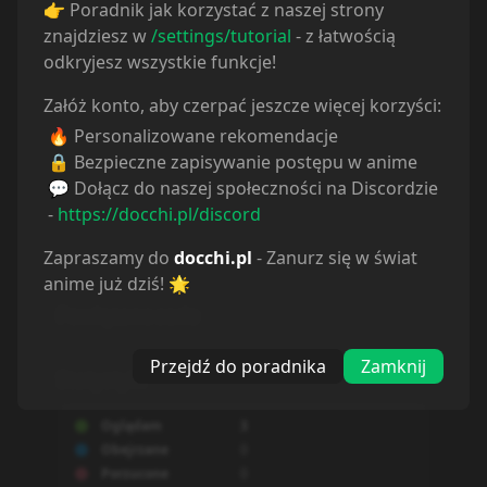
👉 Poradnik jak korzystać z naszej strony
znajdziesz w
/settings/tutorial
- z łatwością
odkryjesz wszystkie funkcje!
Załóż konto, aby czerpać jeszcze więcej korzyści:
🔥 Personalizowane rekomendacje
🔒 Bezpieczne zapisywanie postępu w anime
💬 Dołącz do naszej społeczności na Discordzie
-
https://docchi.pl/discord
Zapraszamy do
docchi.pl
- Zanurz się w świat
anime już dziś! 🌟
Powiązane serie
Przejdź do poradnika
Zamknij
Statystyki
Oglądam
3
Obejrzane
0
Porzucone
0