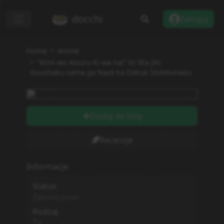
docchi
Zaloguj
Home
Anime
"Kimi wo Aisuru Ki wa nai" to Itta Jiki
Koushaku-sama ga Naze ka Dekiai Shitekimasu
Dodaj do listy
Recenzje
Informacje
Status
Zakończono
Rodzaj
TV