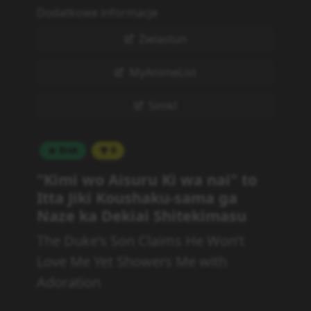
Dodatkowe informacje
Zwiastun
MyAnimeList
Simkl
Brak
0
"Kimi wo Aisuru Ki wa nai" to
Itta Jiki Koushaku-sama ga
Naze ka Dekiai Shitekimasu
The Duke’s Son Claims He Won’t
Love Me Yet Showers Me with
Adoration