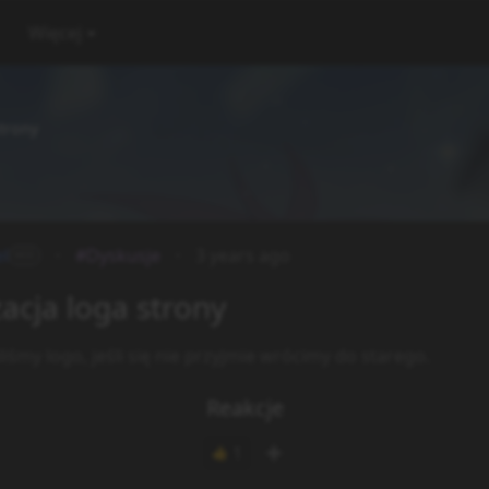
Więcej
strony
l
#Dyskusje
3 years ago
MOD
zacja loga strony
iśmy logo, jeśli się nie przyjmie wrócimy do starego.
Reakcje
1
👍