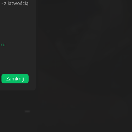
l
- z łatwością
cchi.
ord
 stronę? Mam
ę go
Zamknij