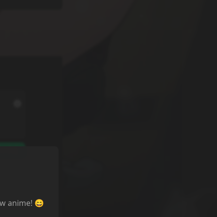
odaj
ów anime! 😄