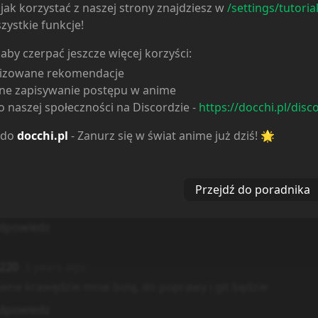
3 years ago
jak korzystać z naszej strony znajdziesz w
/settings/tutoria
DMIN
zystkie funkcje!
54, niestety
docchi.fun
nie będzie już przekierowywać do do
e domeny docchi:
 aby czerpać jeszcze więcej korzyści:
chi.pl
lizowane rekomendacje
ci.pl
ne zapisywanie postępu w anime
 naszej społeczności na Discordzie -
https://docchi.pl/disc
dpowiedz
 do
docchi.pl
- Zanurz się w świat anime już dziś! 🌟
254
3 years ago
es docchi.fun będzie działał i przekierowywać na aktualna
y na 1 miejscu w szybkim wybieraniu w telefonie, a nie mog
Przejdź do poradnika
ć.
dpowiedz
220
3 years ago
ówne krawędzie mnie bolą, do poprawy i git będzie
dpowiedz