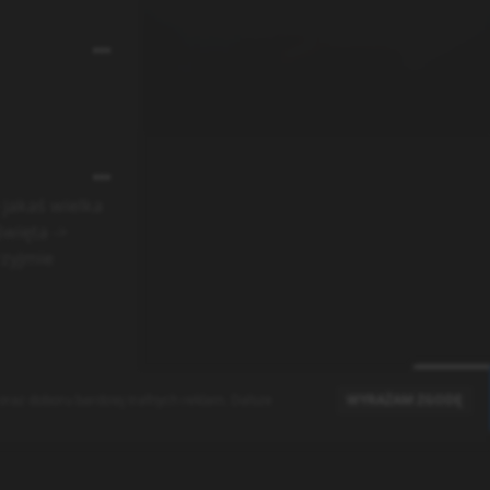
 jakaś wielka
święta ->
rzyjmie
raz doboru bardziej trafnych reklam. Dalsze
WYRAŻAM ZGODĘ