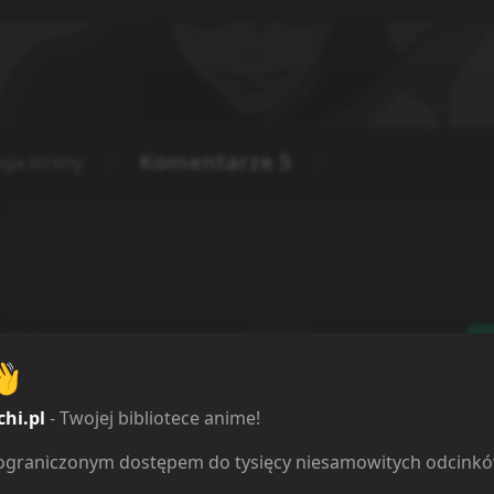
Komentarze
5
oga strony
D
Spoiler
0
/
500
👋
chi.pl
- Twojej bibliotece anime!
y ładować:
5
ieograniczonym dostępem do tysięcy niesamowitych odcink