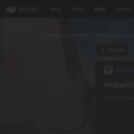
docchi
Serie
Filmy
Moje
Forum
Home
Społeczność
Aktualizacja loga 
Powrót
Majhe
Aktuali
Zaktualizowal