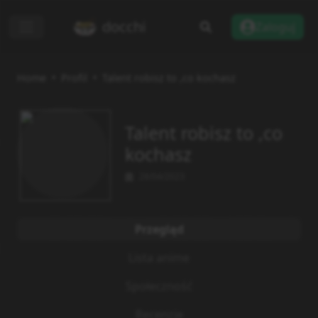
docchi
Zaloguj
Home
Profil
Talent robisz to ,co kochasz
Talent robisz to ,co
kochasz
28/04/2023
Przegląd
Lista anime
Społeczność
Recenzje