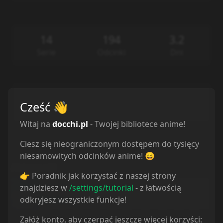
14
194
3.2
Serie
Odcinki
Dni
9
0
0
Cześć
👋
Komentarze
Posty
Recenzje
Witaj na
docchi.pl
- Twojej bibliotece anime!
Ciesz się nieograniczonym dostępem do tysięcy
niesamowitych odcinków anime! 😄
Aktywność
👉 Poradnik jak korzystać z naszej strony
znajdziesz w
/settings/tutorial
- z łatwością
Obejrzałem/am 6 odcinek
3 years ago
Mashle
odkryjesz wszystkie funkcje!
Załóż konto, aby czerpać jeszcze więcej korzyści: