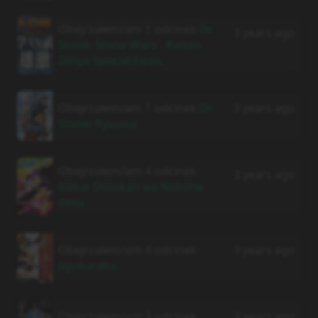
Obejrzałem/am 1 odcinek
Dr.
3 years ago
Stone: Stone Wars - Kaisen
Zenya Special Eizou
Obejrzałem/am 1 odcinek
Dr.
3 years ago
Stone: Ryuusui
Obejrzałem/am 4 odcinek
3 years ago
Isekai Shoukan wa Nidome
desu
Obejrzałem/am 4 odcinek
3 years ago
Jigokuraku
Obejrzałem/am 3 odcinek
3 years ago