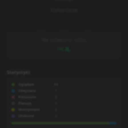
Komentarze
Nie ustawiono opisu.
Statystyki
Oglądam
13
Obejrzane
1
Porzucone
0
Planuję
0
Wstrzymane
0
Ulubione
0