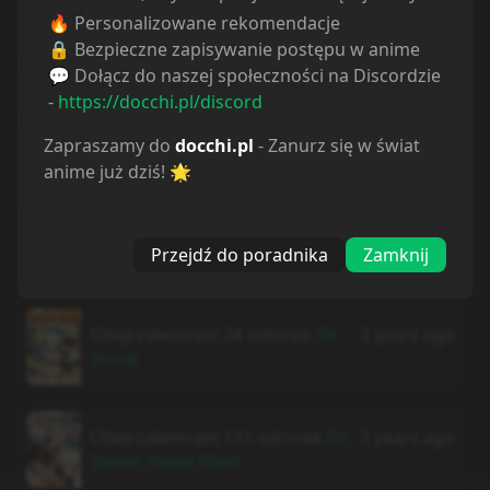
🔥 Personalizowane rekomendacje
Skończyłem/am
Kaminaki Sekai
3 years ago
🔒 Bezpieczne zapisywanie postępu w anime
no Kamisama Katsudou
💬 Dołącz do naszej społeczności na Discordzie
-
https://docchi.pl/discord
Obejrzałem/am 1 odcinek
3 years ago
Zapraszamy do
docchi.pl
- Zanurz się w świat
Black Clover: Mahou Tei no Ken
anime już dziś! 🌟
Obejrzałem/am 4 odcinek
3 years ago
Przejdź do poradnika
Zamknij
Monster
Obejrzałem/am 24 odcinek
Dr.
3 years ago
Stone
Obejrzałem/am 111 odcinek
Dr.
3 years ago
Stone: Stone Wars