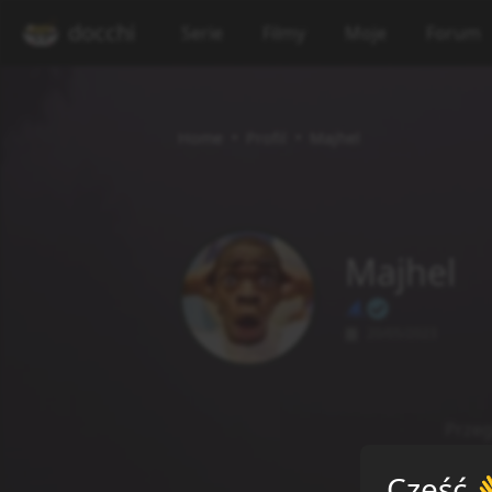
docchi
Serie
Filmy
Moje
Forum
Home
Profil
Majhel
Majhel
20/05/2023
Przeg
Cześć