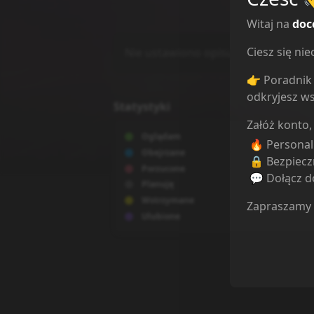
Witaj na
doc
Ciesz się n
Nie ustawiono opisu.
👉 Poradnik 
odkryjesz ws
Statystyki
Załóż konto,
Oglądam
1
🔥 Persona
Obejrzane
0
🔒 Bezpiecz
Porzucone
0
💬 Dołącz do
Planuję
1
Wstrzymane
0
Zapraszamy
Ulubione
0