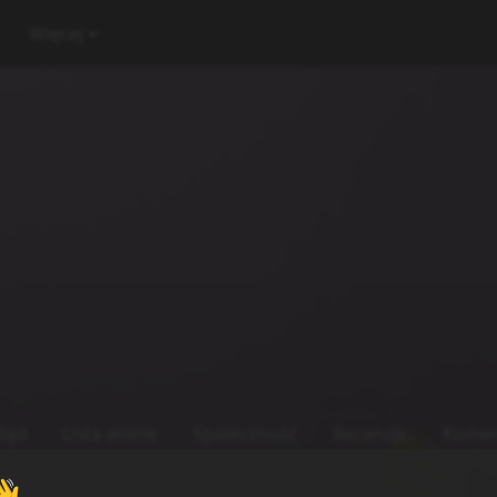
Więcej
ląd
Lista anime
Społeczność
Recenzje
Komen
👋