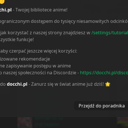
chi.pl
- Twojej bibliotece anime!
2
1
0.0
ieograniczonym dostępem do tysięcy niesamowitych odcink
Serie
Odcinki
Dni
Ko
jak korzystać z naszej strony znajdziesz w
/settings/tutoria
zystkie funkcje!
 aby czerpać jeszcze więcej korzyści:
lizowane rekomendacje
ne zapisywanie postępu w anime
Aktywność
 naszej społeczności na Discordzie -
https://docchi.pl/disc
Planuje
last year
 do
docchi.pl
- Zanurz się w świat anime już dziś! 🌟
obejrzeć
Shangri-La
Frontier:
Kusoge Hunter,
Przejdź do poradnika
Kamige ni
Idoman to su
2nd Season