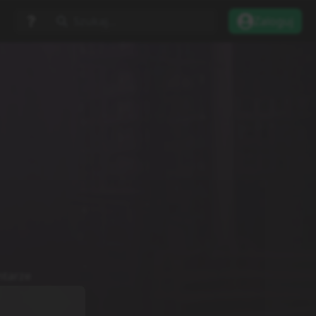
Szukaj...
Zaloguj
tarze