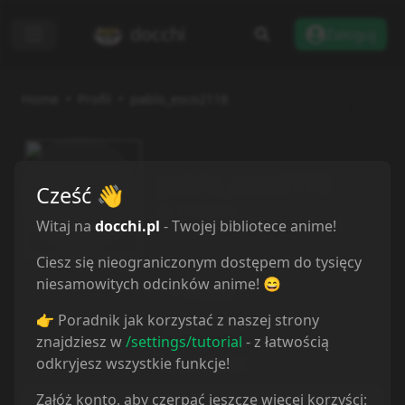
docchi
Zaloguj
Home
Profil
pablo_esco2118
pablo_esco2118
Cześć
👋
11/02/2024
Witaj na
docchi.pl
- Twojej bibliotece anime!
Ciesz się nieograniczonym dostępem do tysięcy
niesamowitych odcinków anime! 😄
Przegląd
👉 Poradnik jak korzystać z naszej strony
Lista anime
znajdziesz w
/settings/tutorial
- z łatwością
odkryjesz wszystkie funkcje!
Społeczność
Załóż konto, aby czerpać jeszcze więcej korzyści:
Recenzje