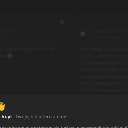
o2118
pablo_esco211
go
2 years ago
a lepsze krągłości niż nie
Ahh widać że musiałe
ime 😂
życie. Ludzie którzy wal
zrozumieją walka nie 
sobą (ta jest najtrudni
trudniejsza niż się m
może pewnego dnia z
w tym przeciąganiu. 
pozdrawiam
👋
chi.pl
- Twojej bibliotece anime!
o2118
pablo_esco211