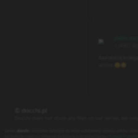
pablo_esc
2 years a
Aaa widzę koleg
anime 😉😂
© docchi.pl
Docchi does not store any files on our server, we onl
Polityka Prywatności
Regulamin
Kontakt
Serwis
docchi
i wszystkie należące do niego subdomeny używają plików cooki
korzystanie z witryny oznacza akceptację tego stanu rzeczy (
Polityka Prywatn