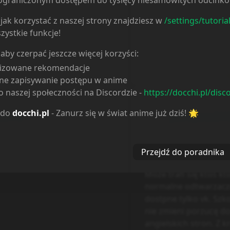
ieograniczonym dostępem do tysięcy niesamowitych odcink
go
2 years ago
jak korzystać z naszej strony znajdziesz w
/settings/tutoria
ła być wspominka a tu..... ahh
Niestety ale po co trz
zystkie funkcje!
jedyny odtwarzacz us
aby płacić? Popatrz na 
 aby czerpać jeszcze więcej korzyści:
strony zanim coś pow
lizowane rekomendacje
wyraża swoją opinię
ne zapisywanie postępu w anime
 naszej społeczności na Discordzie -
https://docchi.pl/disc
 do
docchi.pl
- Zanurz się w świat anime już dziś! 🌟
o2118
pablo_esco211
go
2 years ago
Seria nie zła szkoda 
Przejdź do poradnika
to psuje wszystko kolo
Może trafi się ktoś k
normalne odtwarzacze 
dostpne tylko vk. Szko
nie zmieni porzucę do
angielskich stron. Z k