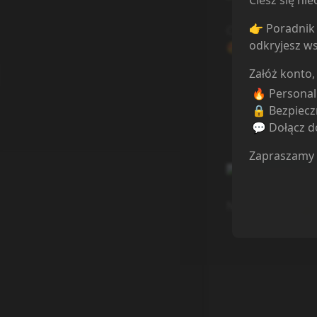
Ciesz się n
2 years a
👉 Poradnik 
Czekaj czekaj mia
odkryjesz ws
😍
Załóż konto,
🔥 Persona
🔒 Bezpiecz
💬 Dołącz do
Zapraszamy
pablo_esc
2 years a
Nie do końca 😣