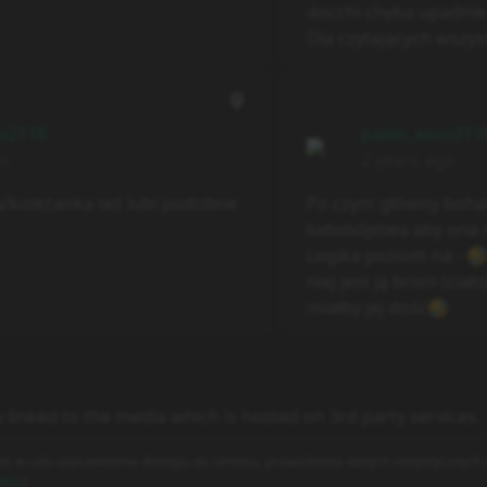
docchi chyba upadnie j
Dla czytających wszy
o2118
pablo_esco211
go
2 years ago
a/koleżanka też lubi podobne
Po czym główny bohat
ludobójstwa aby ona n
Logika poziom na - 🤣
niej jest ją broni (ciał
miałby jej dość🤣
y linked to the media which is hosted on 3rd party services.
es w celu usprawnienia dostępu do serwisu, prowadzenia danych statystycznych o
ości
)