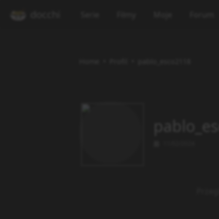
docchi
Serie
Filmy
Moje
Forum
Home
Profil
pablo_esco2118
pablo_e
11/02/2024
Przeg