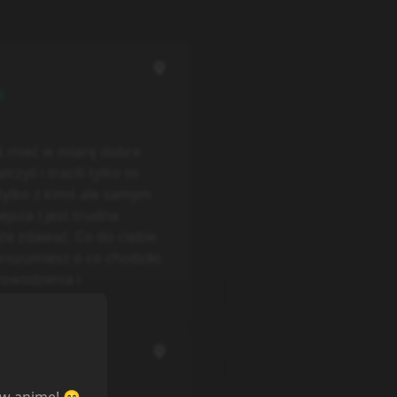
8
ś mieć w miarę dobre
czyli i tracili tylko to
tylko z kimś ale samym
ejsza ) jest trudna
oże zdawać. Co do ciebie
rozumiesz o co chodziło
Powodzenia i
8