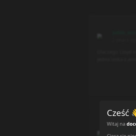
pablo_esc
2 years a
Dlaczego Lloyd m
jedna laska z an
Cześć
Witaj na
doc
pablo_esc