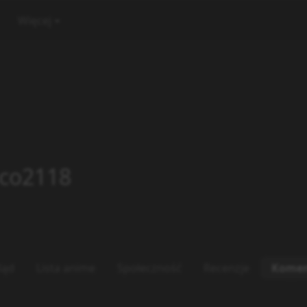
Więcej
sco2118
ląd
Lista anime
Społeczność
Recenzje
Komen