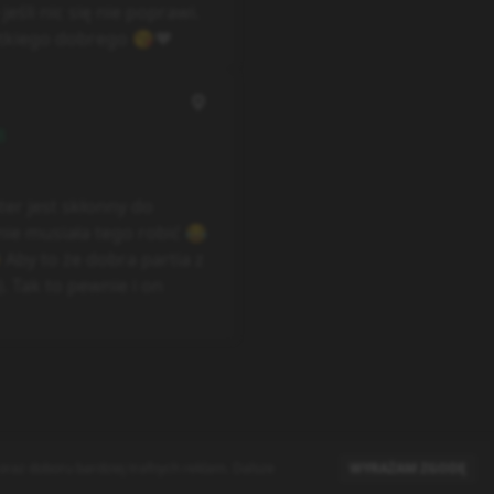
eśli nic się nie poprawi.
stkiego dobrego 😘❤
8
er jest skłonny do
ie musiała tego robić 😂
 Aby to że dobra partia z
o). Tak to pewnie i on
raz doboru bardziej trafnych reklam. Dalsze
WYRAŻAM ZGODĘ