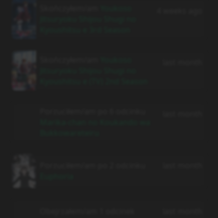
Skończyłem/am
Youkoso
4 weeks ago
Jitsuryoku Shijou Shugi no
Kyoushitsu e 3rd Season
Skończyłem/am
Youkoso
last month
Jitsuryoku Shijou Shugi no
Kyoushitsu e (TV) 2nd Season
Porzuciłem/am po 6 odcinku
last month
Marika-chan no Koukando wa
Bukkowareteiru
Porzuciłem/am po 2 odcinku
last month
Euphoria
Obejrzałem/am 1 odcinek
last month