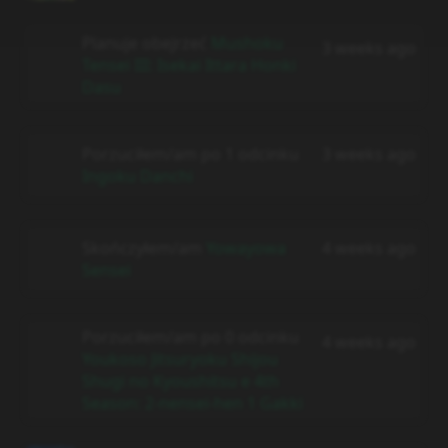
Planuje obejrzeć
Mushoku
3 weeks ago
Tensei III: Isekai Ittara Honki
Dasu
Porzuciłem/am po 1 odcinku
3 weeks ago
Ingoku Danchi
Skończyłem/am
Yowayowa
4 weeks ago
Sensei
Porzuciłem/am po 0 odcinku
4 weeks ago
Youkoso Jitsuryoku Shijou
Shugi no Kyoushitsu e 4th
Season: 2-nensei-hen 1 Gakki