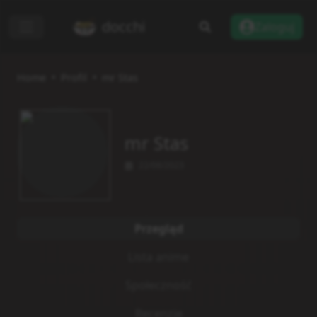
docchi
Zaloguj
Home
Profil
mr Stas
mr Stas
22/08/2023
Przegląd
Lista anime
Społeczność
Recenzje