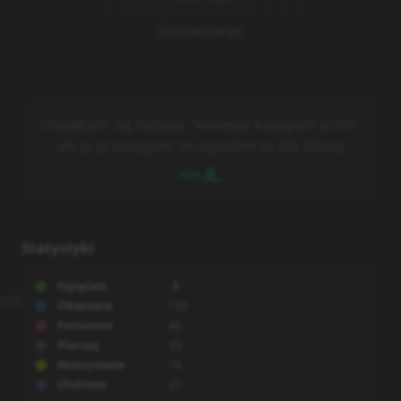
Komentarze
chciałbym się nazwać "koneser kategorii ecchi"
ale ja przysięgam że oglądam to dla fabuły
Statystyki
Oglądam
5
Obejrzane
133
Porzucone
46
Planuję
33
Wstrzymane
16
Ulubione
27