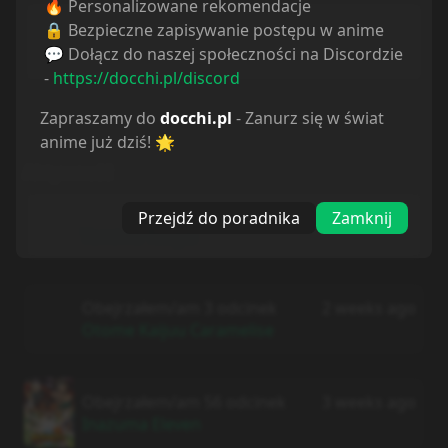
🔥 Personalizowane rekomendacje
290
0
0
🔒 Bezpieczne zapisywanie postępu w anime
💬 Dołącz do naszej społeczności na Discordzie
Komentarze
Posty
Recenzje
-
https://docchi.pl/discord
Zapraszamy do
docchi.pl
- Zanurz się w świat
anime już dziś! 🌟
Aktywność
Obejrzałem/am 15 odcinek
2 weeks ago
Przejdź do poradnika
Zamknij
Yomi no Tsugai
Obejrzałem/am 3 odcinek
2 weeks ago
Otome Kaijuu Caramelise
Obejrzałem/am 56 odcinek
3 weeks ago
Inazuma Eleven