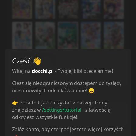
Cześć
👋
Witaj na
docchi.pl
- Twojej bibliotece anime!
Ciesz się nieograniczonym dostępem do tysięcy
niesamowitych odcinków anime! 😄
👉 Poradnik jak korzystać z naszej strony
260
3028
50.5
znajdziesz w
/settings/tutorial
- z łatwością
odkryjesz wszystkie funkcje!
Serie
Odcinki
Dni
Załóż konto, aby czerpać jeszcze więcej korzyści: