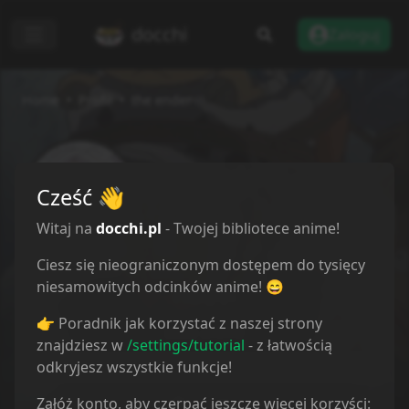
docchi
Zaloguj
Home
Profil
the ender
the ender
Cześć
👋
28/06/2023
Witaj na
docchi.pl
- Twojej bibliotece anime!
Ciesz się nieograniczonym dostępem do tysięcy
niesamowitych odcinków anime! 😄
Przegląd
👉 Poradnik jak korzystać z naszej strony
Lista anime
znajdziesz w
/settings/tutorial
- z łatwością
odkryjesz wszystkie funkcje!
Społeczność
Załóż konto, aby czerpać jeszcze więcej korzyści:
Recenzje