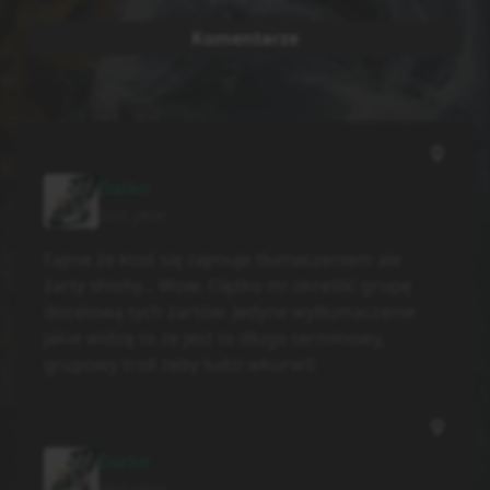
Komentarze
Darko
last year
Fajnie że ktoś się zajmuje tłumaczeniem ale
żarty shishy... Wow. Ciężko mi określić grupę
docelową tych żartów. Jedyne wytłumaczenie
jakie widzę to że jest to długo terminowy,
grupowy troll żeby ludzi wkurw!ć
Darko
last year