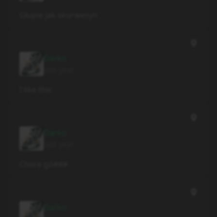
Głupie jak skurwesyn
Darko
last year
I like this
Darko
last year
Chore gó###
Darko