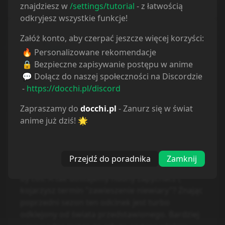
Spalić wiedźme
znajdziesz w
/settings/tutorial
- z łatwością
odkryjesz wszystkie funkcje!
Załóż konto, aby czerpać jeszcze więcej korzyści:
Darko
🔥 Personalizowane rekomendacje
last year
🔒 Bezpieczne zapisywanie postępu w anime
💬 Dołącz do naszej społeczności na Discordzie
Odcinek nudny, koniec przewidywalny jak
-
https://docchi.pl/discord
skurwesyn. Pamiętacie jaki był hype na pierwszy
sezon? To pierwszy odcinek drugiego jest
Zapraszamy do
docchi.pl
- Zanurz się w świat
splunięciem na widzów. Jeszcze żeby to miało
anime już dziś! 🌟
jakiś plot twist. Kapitan dostaje kosę pod żebro
na końcu odcinka i jest w stanie krytycznym lub
umiera. To byłby zwrot akcji. Albo chociaż żeby
Przejdź do poradnika
Zamknij
odcinek pogłębiał charaktery postaci, to już było
by coś. A tak dostajemy nudny zapychacz (
kojarzysz termin "zawieszenie niewiary"? Znając
poprzedni sezon ten odcinek jest turbo
odklejony od świata przedstawionego. Bardziej