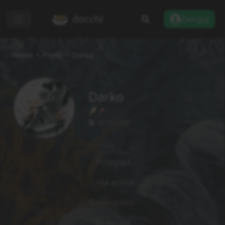
docchi
Zaloguj
Home
Profil
Darko
Darko
05/10/2022
Przegląd
Lista anime
Społeczność
Recenzje