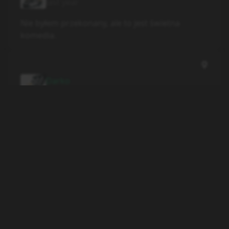
last year
Nie byłem przekonany, ale to jest świetna
komedia.
Darko
last year
@Anonim121 Ale solo levelig jako anime też nie
doskoczyło do tej poprzeczki. Gorszej
(względem oryginału) jakości kreska, mało
ciekawe sceny akcji i bardzo rozmydlona i
pocięta historia czy idiotyczne podawanie
wszystkiego na tacy to niedopracowanie które
rzucało się w oczy od pierwszego odcinka.