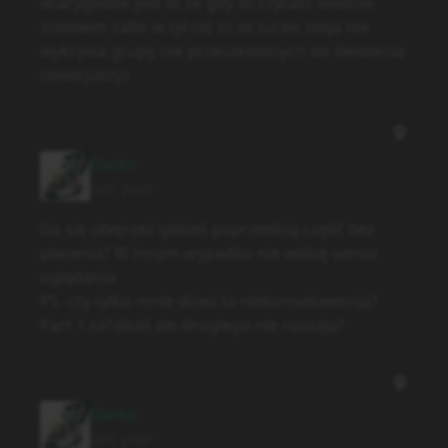
wiarygodne jest to że gdy to czytasz właśnie
zrobiłem salto w tył niż to że turbo ninja nie
wykrywa grupy nie przeszkolonych do śledzenia
nowicjuszy)
Darko
last year
Da się obejrzeć gdzieś poprzednią część bez
płacenia? W innym wypadku nie widzę sensu
oglądania.
PS. czy tylko mnie dziwi ta niekonsekwencja?
Part 1 za1ebali ale drugiego nie ruszają?
Darko
last year