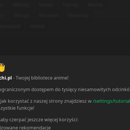
ic
Military
Seinen
Parody
Mecha
ler
Shoujo
Shounen
Historical
yberpunk
Hentai
👋
chi.pl
- Twojej bibliotece anime!
ieograniczonym dostępem do tysięcy niesamowitych odcink
jak korzystać z naszej strony znajdziesz w
/settings/tutoria
zystkie funkcje!
 aby czerpać jeszcze więcej korzyści:
lizowane rekomendacje