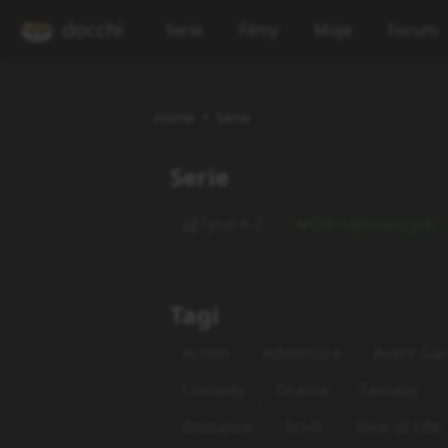
docchi
Serie
Filmy
Moje
Forum
Home
Serie
Serie
Tytuł A-Z
Od najnowszych
Tagi
Action
Adventure
Avant Ga
Comedy
Drama
Fantasy
Romance
Sci-Fi
Slice of Life