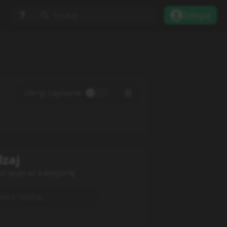
Szukaj...
Zaloguj
Ukryj zapisane
zaj
sz wybrać kategorię
erz rodzaj...