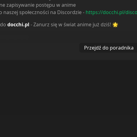
ne zapisywanie postępu w anime
 naszej społeczności na Discordzie -
https://docchi.pl/disc
 do
docchi.pl
- Zanurz się w świat anime już dziś! 🌟
ą, najszybciej jak tylko potrafimy.
Przejdź do poradnika