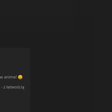
ów anime! 😄
l
- z łatwością