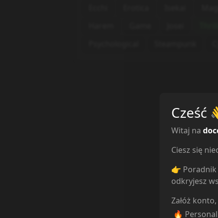
Ecchi
Erotica
Isekai
Mag
Harem
Game
Josei
Thril
Psychological
Steampunk
C
Cześć
Witaj na
doc
Ciesz się n
👉 Poradnik 
odkryjesz ws
Załóż konto,
🔥 Persona