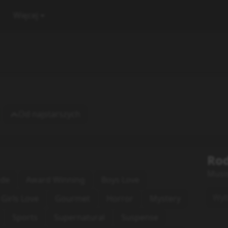
Więcej
Od najstarszych
Rod
Musi
rde
Award Winning
Boys Love
Wybi
Girls Love
Gourmet
Horror
Mystery
Sports
Supernatural
Suspense