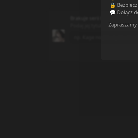
🔒 Bezpiecz
💬 Dołącz do
Brakuje serii której szukasz?
Zapraszamy
Podaj jej tytuł, a my dodamy j