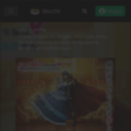
docchi
Zaloguj
Home
Anime
Loop 7-kaime no Akuyaku Reijou wa, Moto
Tekikoku de Jiyuu Kimama na Hanayome
Seikatsu wo Mankitsu suru
Dodaj do listy
Recenzje
Informacje
Status
Zakończono
Rodzaj
TV