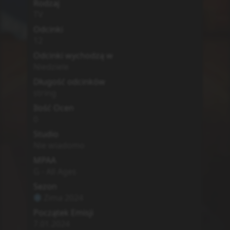
Dodatkowe informacje
Zwiastun
MyAnimeList
Simkl
Brak
0
Loop 7-kaime no Akuyaku
Reijou wa, Moto Tekikoku de
Jiyuu Kimama na Hanayome
Seikatsu wo Mankitsu suru
7th Time Loop: The Villainess Enjoys
a Carefree Life Married to Her Worst
Enemy!