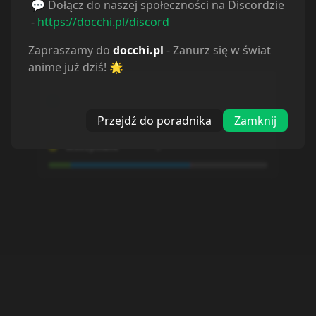
💬 Dołącz do naszej społeczności na Discordzie
Sortuj odcinki od
najstarszych
-
https://docchi.pl/discord
Zapraszamy do
docchi.pl
- Zanurz się w świat
Odcinek
1
Odcinek
2
anime już dziś! 🌟
22.06.2024
22.06.2024
Przejdź do poradnika
Zamknij
Odcinek
3
Odcinek
4
22.06.2024
22.06.2024
Odcinek
5
Odcinek
6
22.06.2024
22.06.2024
Odcinek
7
Odcinek
8
22.06.2024
22.06.2024