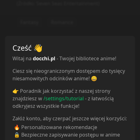
Statystyki
Oglądam
26
Obejrzane
146
Porzucone
2
Cześć
👋
Planuję
92
Wstrzymane
0
Witaj na
docchi.pl
- Twojej bibliotece anime!
Ciesz się nieograniczonym dostępem do tysięcy
niesamowitych odcinków anime! 😄
👉 Poradnik jak korzystać z naszej strony
znajdziesz w
/settings/tutorial
- z łatwością
odkryjesz wszystkie funkcje!
Załóż konto, aby czerpać jeszcze więcej korzyści:
🔥 Personalizowane rekomendacje
🔒 Bezpieczne zapisywanie postępu w anime
Odcinki