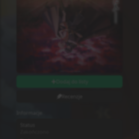
Odcinki
12
Odcinki wychodzą w
Niedziele
Długość odcinków
string
Ilość Ocen
0
Studio
Nie wiadomo
MPAA
G - All Ages
Sezon
Zima
2024
Początek Emisji
7.01.2024