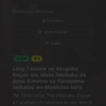
Opis
Bycie odrodzonym raz może brzmieć
imponująco, ale Rishe już przeżyła to aż
siedem razy! W poprzednich wcieleniach
doświadczyła wszelkiego rodzaju emocji, od
handlowania towarami jako kupiec po
pojedynki jako rycerz, więc teraz jest
zdeterminowana, by odpocząć i cieszyć się
życiem. Ale aby delektować się luksusami,
musi najpierw poślubić przystojnego
księcia... tego samego, który okazał się być
jej mordercą! Rishe będzie potrzebować
doświadczenia i umiejętności z sześciu
wcieleń, aby przerwać pętlę czasową i
spełnić swoje wyjątkowe marzenia!
(Źródło: Seven Seas Entertainment)