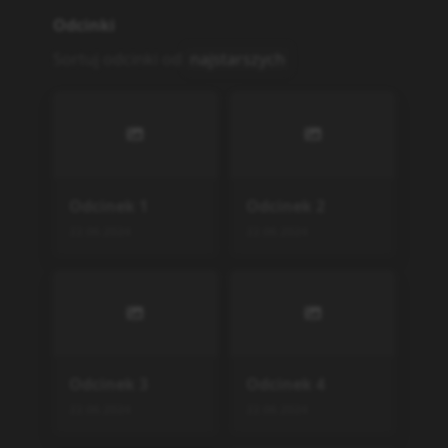
Odcinek
9
Odcinek
10
22.06.2024
22.06.2024
Odcinek
11
Odcinek
12
22.06.2024
22.06.2024
Podobne serie
Trinity Seven
Trinity Seven
TV
,
2014
12
Shinmai Maou no Testame
nt
TV
,
2015
12