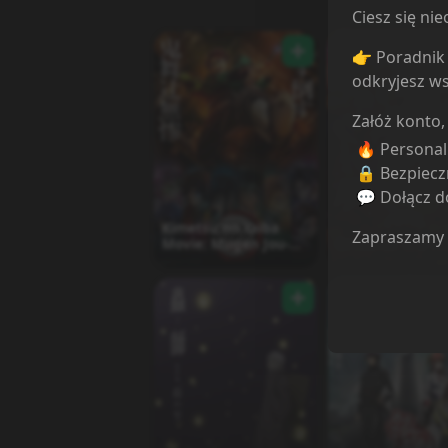
Ciesz się n
👉 Poradnik 
odkryjesz ws
Załóż konto,
🔥 Persona
🔒 Bezpiecz
💬 Dołącz do
Kimetsu no Yaiba
Zapraszamy
Movie: Mugen Jou-
Gintama: The Fi
hen