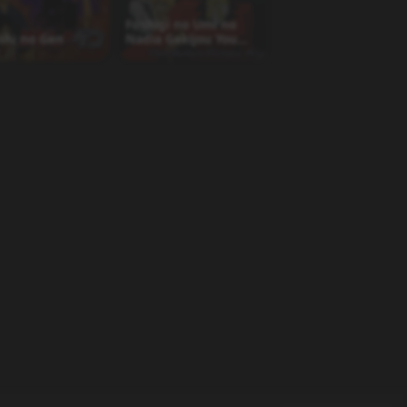
Fushigi no Umi no
shi no Gen
Nadia Gekijou You
Original Ban