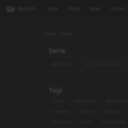
docchi
Serie
Filmy
Moje
Forum
Home
Serie
Serie
Tytuł A-Z
Od najnowszych
Tagi
Action
Adventure
Avant Ga
Comedy
Drama
Fantasy
Romance
Sci-Fi
Slice of Life