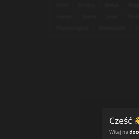
Ecchi
Erotica
Isekai
Mag
Harem
Game
Josei
Thril
Psychological
Steampunk
C
Cześć
Witaj na
doc