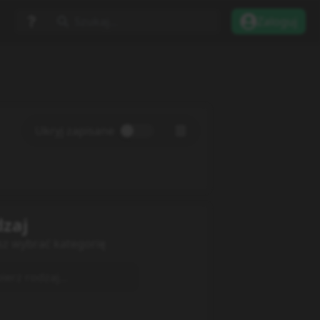
Szukaj...
Zaloguj
Ukryj zapisane
zaj
sz wybrać kategorię
erz rodzaj...