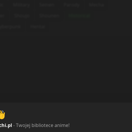
ic
Military
Seinen
Parody
Mecha
ler
Shoujo
Shounen
Historical
yberpunk
Hentai
👋
chi.pl
- Twojej bibliotece anime!