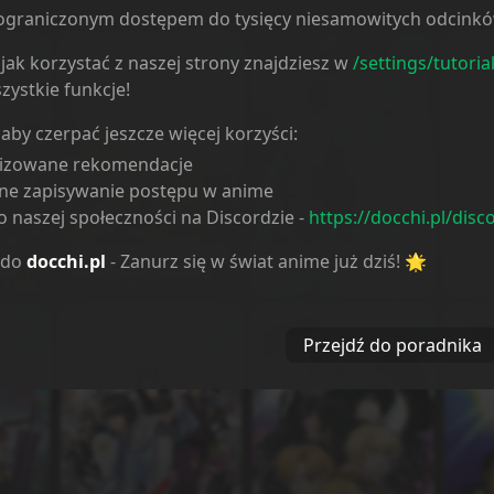
ieograniczonym dostępem do tysięcy niesamowitych odcink
jak korzystać z naszej strony znajdziesz w
/settings/tutoria
zystkie funkcje!
 aby czerpać jeszcze więcej korzyści:
lizowane rekomendacje
ne zapisywanie postępu w anime
 naszej społeczności na Discordzie -
https://docchi.pl/disc
Haikara-san ga Tooru
Donten ni Warau
Dont
 do
docchi.pl
- Zanurz się w świat anime już dziś! 🌟
nal
Movie 2: Hana no
Gaiden: Shukumei,
Gaid
Tokyo Dai Roman
Soutou no Fuuma
Tenb
Przejdź do poradnika