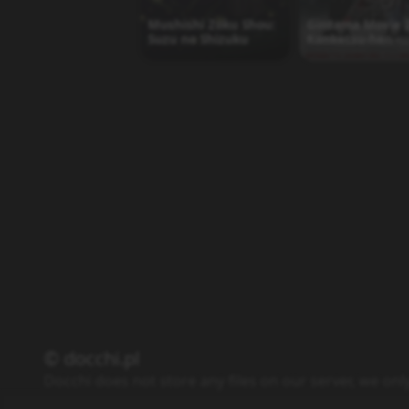
Mushishi Zoku Shou:
Gintama Movie 2
Suzu no Shizuku
Kanketsu-hen -
Yorozuya yo Eie
Nare
© docchi.pl
Docchi does not store any files on our server, we onl
Polityka Prywatności
Regulamin
Kontakt