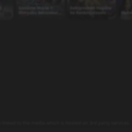
:
Gintama Movie 1:
Gekijyouban Hagane
Shinyaku Benizakura-
no Renkinjutsushi -
Hada
n
hen
Shanbara wo Yuku
Mono
y linked to the media which is hosted on 3rd party services.