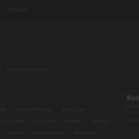
Więcej
Od najstarszych
Rod
Musi
rde
Award Winning
Boys Love
Wybi
Girls Love
Gourmet
Horror
Mystery
Sports
Supernatural
Suspense