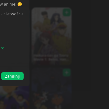
ów anime! 😄
l
- z łatwością
ord
en ni Warau
Haikara-san ga Tooru
en: Ouka,
Movie 1: Benio, Hana
ou no Kakehashi
no 17-sai
Zamknij