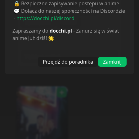
🔒 Bezpieczne zapisywanie postępu w anime
Psychological
Steampunk
💬 Dołącz do naszej społeczności na Discordzie
-
https://docchi.pl/discord
Cyberpunk
Hentai
Zapraszamy do
docchi.pl
- Zanurz się w świat
Rodzaj
anime już dziś! 🌟
Musisz wybrać kategorię
Wybierz rodzaj...
Przejdź do poradnika
Zamknij