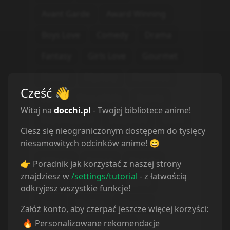
Avant Garde
Award Winning
Boys Love
Comedy
Drama
Fantasy
Girls Love
Gourmet
Horror
Mystery
Romance
Cześć
👋
Sci-Fi
Slice of Life
Sports
Witaj na
docchi.pl
- Twojej bibliotece anime!
Supernatural
Suspense
Ecchi
Ciesz się nieograniczonym dostępem do tysięcy
Erotica
Isekai
Magic
niesamowitych odcinków anime! 😄
Military
Seinen
Parody
👉 Poradnik jak korzystać z naszej strony
znajdziesz w
/settings/tutorial
- z łatwością
Mecha
Harem
Game
odkryjesz wszystkie funkcje!
Josei
Thriller
Shoujo
Załóż konto, aby czerpać jeszcze więcej korzyści:
🔥 Personalizowane rekomendacje
Shounen
Historical