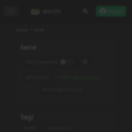
docchi
Zaloguj
Home
Serie
Serie
Ukryj zapisane
Tytuł A-Z
Od najnowszych
Od najstarszych
Tagi
Action
Adventure