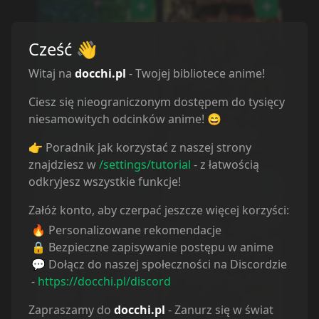
Cześć
👋
Witaj na
docchi.pl
- Twojej bibliotece anime!
Ciesz się nieograniczonym dostępem do tysięcy
niesamowitych odcinków anime! 😄
Shingeki no Kyojin
Kotonoha no Niwa
Movie 1: Guren no
👉 Poradnik jak korzystać z naszej strony
Yumiya
znajdziesz w
/settings/tutorial
- z łatwością
odkryjesz wszystkie funkcje!
Załóż konto, aby czerpać jeszcze więcej korzyści:
🔥 Personalizowane rekomendacje
🔒 Bezpieczne zapisywanie postępu w anime
💬 Dołącz do naszej społeczności na Discordzie
-
https://docchi.pl/discord
Zapraszamy do
docchi.pl
- Zanurz się w świat
Kokoro ga
Shingeki no Kyojin