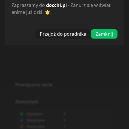
Zapraszamy do
docchi.pl
- Zanurz się w świat
anime już dziś! 🌟
Przejdź do poradnika
Zamknij
Powiązane serie
Statystyki
Oglądam
0
Obejrzane
0
Porzucone
1