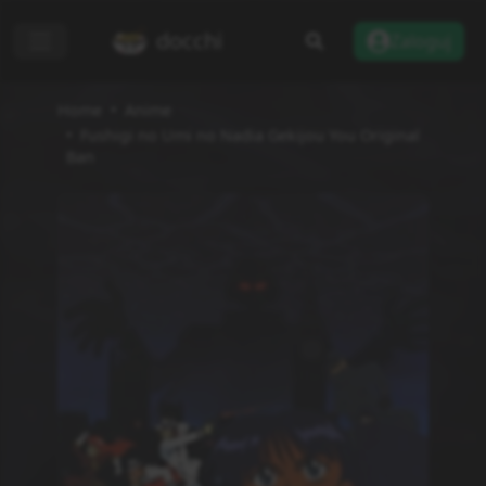
docchi
Zaloguj
Home
Anime
Fushigi no Umi no Nadia Gekijou You Original
Ban