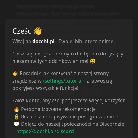
Bezpośrednia kontynuacja serialu
telewizyjnego. Trzy lata po klęsce Gargoyle’a
światu ponownie zagraża
niebezpieczeństwo w postaci Geigera. Chce
Cześć
👋
on uzyskać kontrolę globalną nad światem
Witaj na
docchi.pl
- Twojej bibliotece anime!
przy użyciu robotów. Ponownie Nadia i Jean
(razem z grupą Grandis) muszą uratować
Ciesz się nieograniczonym dostępem do tysięcy
ludzkość z opresji.
niesamowitych odcinków anime! 😄
👉 Poradnik jak korzystać z naszej strony
Action
Adventure
Drama
znajdziesz w
/settings/tutorial
- z łatwością
odkryjesz wszystkie funkcje!
Mystery
Romance
Sci-Fi
Załóż konto, aby czerpać jeszcze więcej korzyści:
Historical
🔥 Personalizowane rekomendacje
🔒 Bezpieczne zapisywanie postępu w anime
💬 Dołącz do naszej społeczności na Discordzie
-
https://docchi.pl/discord