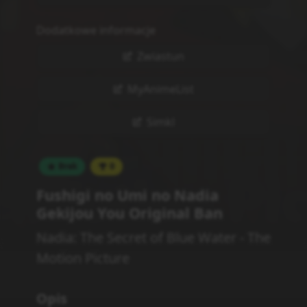
Dodatkowe informacje
Zwiastun
MyAnimeList
Simkl
Brak
0
Fushigi no Umi no Nadia
Gekijou You Original Ban
Nadia: The Secret of Blue Water - The
Motion Picture
Opis