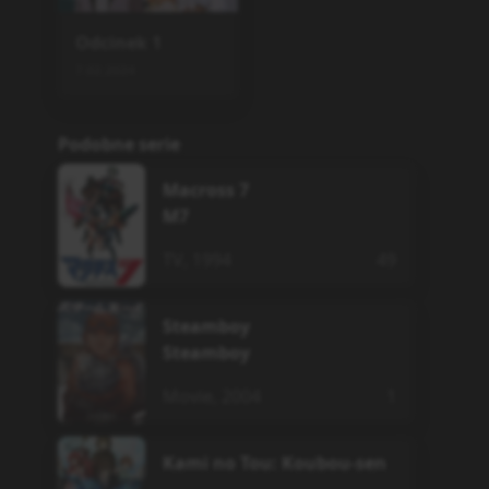
Odcinek
1
7.02.2024
Podobne serie
Macross 7
M7
TV
,
1994
49
Steamboy
Steamboy
Movie
,
2004
1
Kami no Tou: Koubou-sen