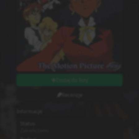
Dodaj do listy
Recenzje
Informacje
Status
Zakończono