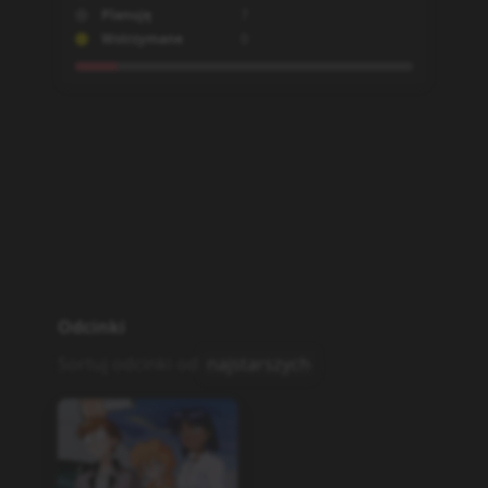
Planuję
7
Wstrzymane
0
Odcinki
Sortuj odcinki od
najstarszych