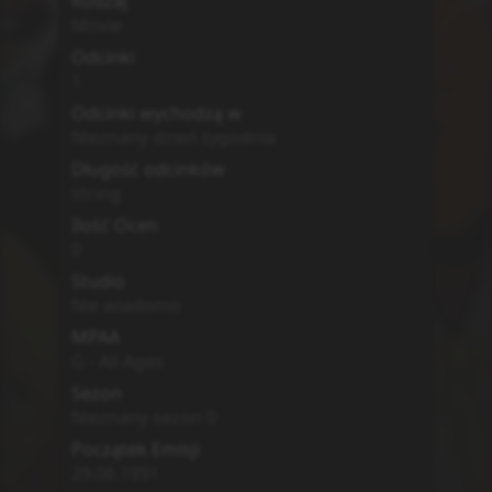
Rodzaj
Movie
Odcinki
1
Odcinki wychodzą w
Nieznany dzień tygodnia
Długość odcinków
string
Ilość Ocen
0
Studio
Nie wiadomo
MPAA
G - All Ages
Sezon
Nieznany sezon
0
Początek Emisji
29.06.1991