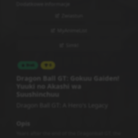
Dodatkowe informacje
Zwiastun
MyAnimeList
Simkl
Brak
0
Dragon Ball GT: Gokuu Gaiden!
Yuuki no Akashi wa
Suushinchuu
Dragon Ball GT: A Hero's Legacy
Opis
Years after the end of the Dragonball GT, the