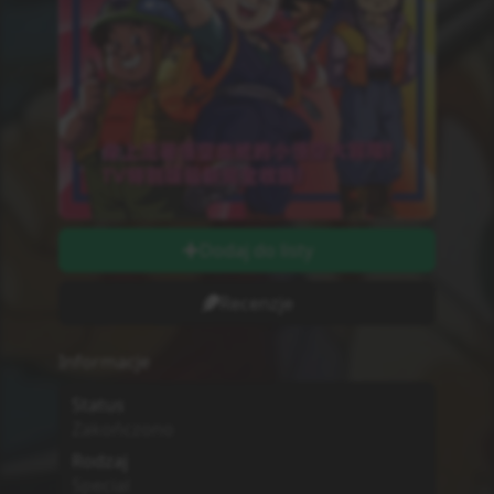
Dodaj do listy
Recenzje
Informacje
Status
Zakończono
Rodzaj
Special