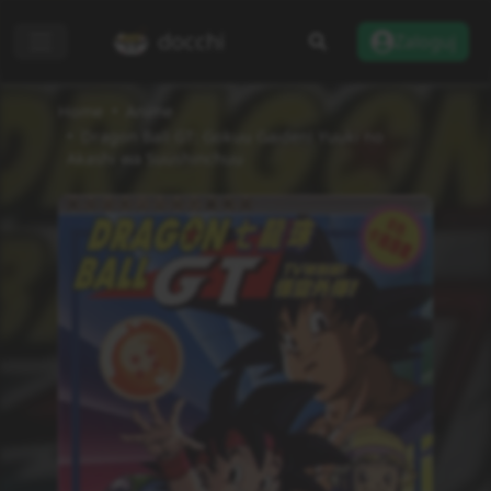
docchi
Zaloguj
Home
Anime
Dragon Ball GT: Gokuu Gaiden! Yuuki no
Akashi wa Suushinchuu