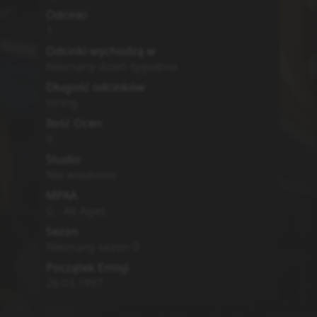
Odcinki
1
Odcinki wychodzą w
Nieznany dzień tygodnia
Długość odcinków
string
Ilość Ocen
0
Studio
Nie wiadomo
MPAA
G - All Ages
Sezon
Nieznany sezon
0
Początek Emisji
26.03.1997