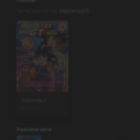
Odcinki
Sortuj odcinki od
najstarszych
Odcinek
1
8.02.2024
Podobne serie