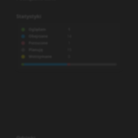
Statystyki
Oglądam
1
Obejrzane
14
Porzucone
1
Planuję
15
Wstrzymane
0