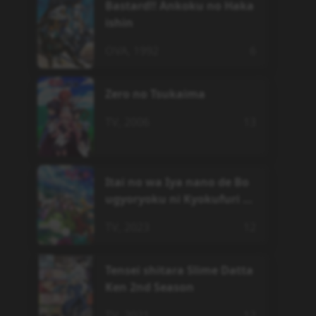
Bastard!! Ankoku no Haka
ishin
OVA
,
1992
6
Zero no Tsukaima
TV
,
2006
13
Itai no wa Iya nano de Bo
ugyoryoku ni Kyokufuri S
hitai to Omoimasu. 2
TV
,
2023
12
Tensei shitara Slime Datta
Ken 2nd Season
TV
,
2021
12