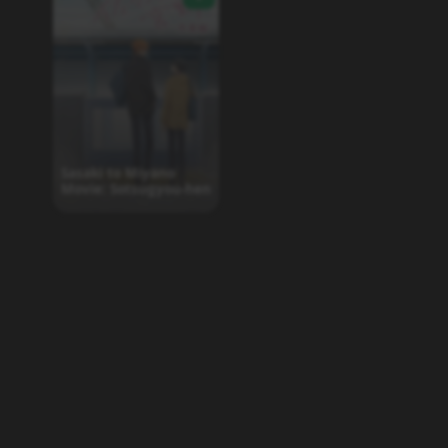
Sasaki to Miyano
Movie: Sotsugyou-hen