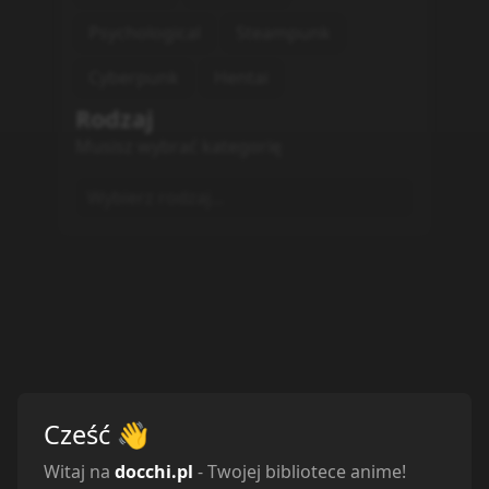
Psychological
Steampunk
Cyberpunk
Hentai
Rodzaj
Musisz wybrać kategorię
Wybierz rodzaj...
Cześć
👋
Witaj na
docchi.pl
- Twojej bibliotece anime!