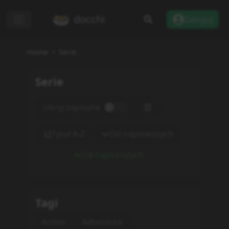
docchi
Zaloguj
Home
Serie
Serie
Ukryj zapisane
Tytuł A-Z
Od najnowszych
Od najstarszych
Tagi
Action
Adventure