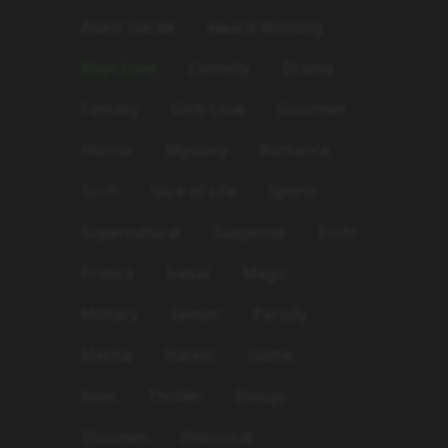
Avant Garde
Award Winning
Boys Love
Comedy
Drama
Fantasy
Girls Love
Gourmet
Horror
Mystery
Romance
Sci-Fi
Slice of Life
Sports
Supernatural
Suspense
Ecchi
Erotica
Isekai
Magic
Military
Seinen
Parody
Mecha
Harem
Game
Josei
Thriller
Shoujo
Shounen
Historical