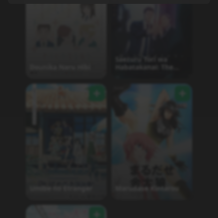
Saezuru Tori wa
Dounika Naru Hibi
Habatakanai: The
Clouds Gather
Umibe no Étranger
Marudase Kintarou