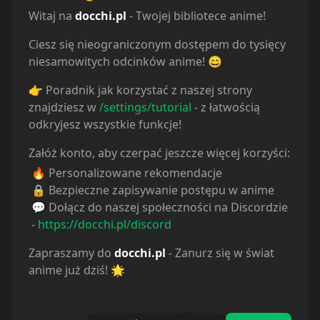
Witaj na
docchi.pl
- Twojej bibliotece anime!
Ciesz się nieograniczonym dostępem do tysięcy
niesamowitych odcinków anime! 😄
👉 Poradnik jak korzystać z naszej strony
znajdziesz w
/settings/tutorial
- z łatwością
odkryjesz wszystkie funkcje!
Załóż konto, aby czerpać jeszcze więcej korzyści:
🔥 Personalizowane rekomendacje
K-On!!
Colorful (Movie)
🔒 Bezpieczne zapisywanie postępu w anime
💬 Dołącz do naszej społeczności na Discordzie
-
https://docchi.pl/discord
Zapraszamy do
docchi.pl
- Zanurz się w świat
anime już dziś! 🌟