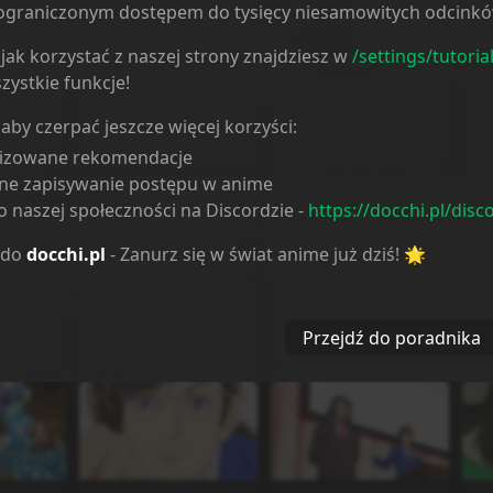
ieograniczonym dostępem do tysięcy niesamowitych odcink
jak korzystać z naszej strony znajdziesz w
/settings/tutoria
zystkie funkcje!
Odcinek
2
Odcinek
3
O
 aby czerpać jeszcze więcej korzyści:
12.11.2024
13.11.2024
1
lizowane rekomendacje
ne zapisywanie postępu w anime
 naszej społeczności na Discordzie -
https://docchi.pl/disc
 do
docchi.pl
- Zanurz się w świat anime już dziś! 🌟
Odcinek
6
Odcinek
7
O
Przejdź do poradnika
13.11.2024
13.11.2024
1