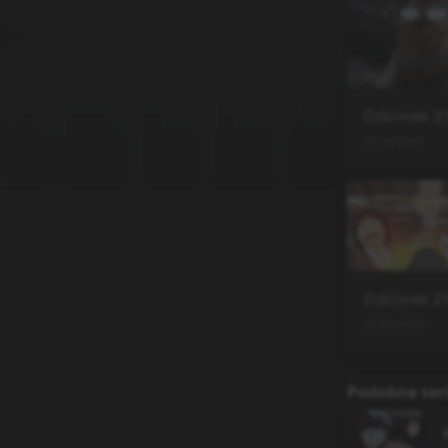
Odcinek
2
27.02.2025
Odcinek
2
27.03.2025
Podobne ser