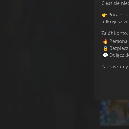
Ciesz się n
👉 Poradnik 
odkryjesz ws
Odcinek
1
Załóż konto,
12.11.2024
🔥 Persona
🔒 Bezpiecz
💬 Dołącz do
Zapraszamy
Odcinek
5
13.11.2024