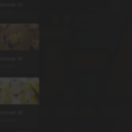
dcinek
12
3.12.2024
dcinek
16
3.01.2025
dcinek
20
0.02.2025