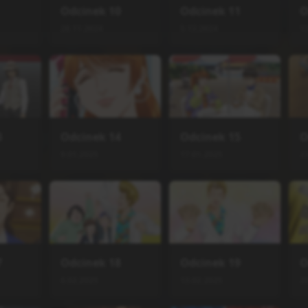
Odcinek
10
Odcinek
11
O
28.11.2024
5.12.2024
1
3
Odcinek
14
Odcinek
15
O
9.01.2025
17.01.2025
2
7
Odcinek
18
Odcinek
19
O
6.02.2025
13.02.2025
2