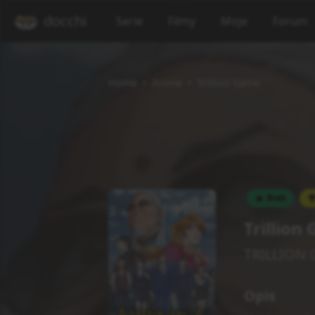
docchi
Serie
Filmy
Moje
Forum
Home
Anime
Trillion Game
Brak
Trillion
TRILLION
Opis