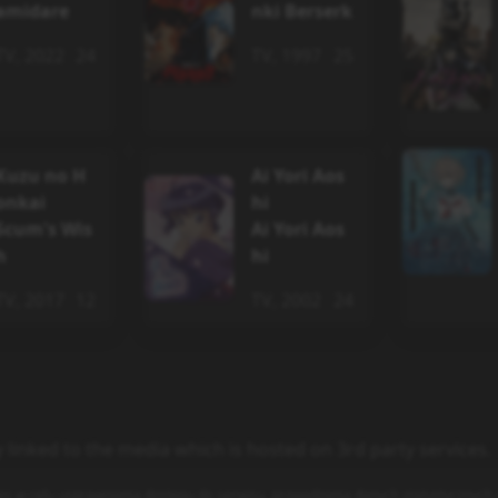
amidare
nki Berserk
TV
,
2022
24
TV
,
1997
25
Kuzu no H
Ai Yori Aos
onkai
hi
Scum's Wis
Ai Yori Aos
h
hi
TV
,
2017
12
TV
,
2002
24
y linked to the media which is hosted on 3rd party services.
es w celu usprawnienia dostępu do serwisu, prowadzenia danych statystycznych o