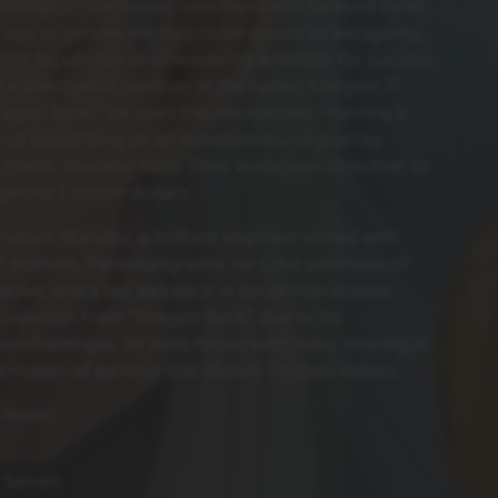
nnouji, a charismatic communicator beloved by all,
f age or gender. He may come across as easygoing,
hat façade lies an unwavering ambition for success.
a prestigious position at the nation's largest IT
agon Bank," he does the unexpected—turning it
r of embarking on an entrepreneurial journey
 friend, Manabu Taira. Their audacious objective: to
ring 1 trillion dollars.
troduce Manabu, a brilliant engineer armed with
 acumen. Personality-wise, he's the antithesis of
ted, and a tad awkward in social interactions.
 rejection from "Dragon Bank" due to his
 challenges, he joins forces with Haru, sharing in
mbition of earning that elusive 1 trillion dollars.
 News)
Seinen