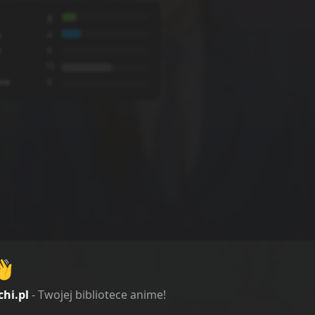
3
e
4
e
0
10
ne
0
👋
i od
najstarszych
chi.pl
- Twojej bibliotece anime!