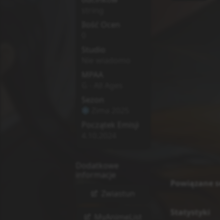
string
Ilość Ocen
0
Studio
Nie wiadomo
MPAA
G - All Ages
Sezon
Zima
2025
Początek Emisji
4.10.2024
Dodatkowe
informacje
Powiązane s
Zwiastun
Statystyki
MyAnimeList