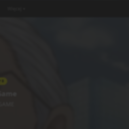
Więcej
0
 Game
 GAME