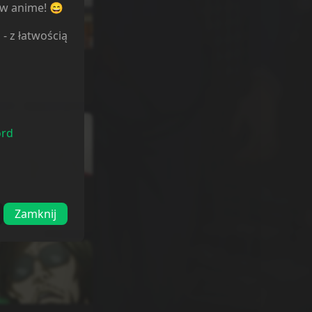
ów anime! 😄
l
- z łatwością
dcinek
4
3.11.2024
ord
dcinek
8
Zamknij
4.11.2024