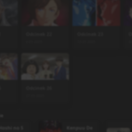
1
Odcinek
22
Odcinek
23
O
6.03.2025
13.03.2025
2
5
Odcinek
26
27.03.2025
ie
Hoshi no S
Kenpuu De