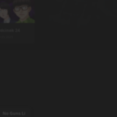
dcinek
24
0.03.2025
No Guns Li