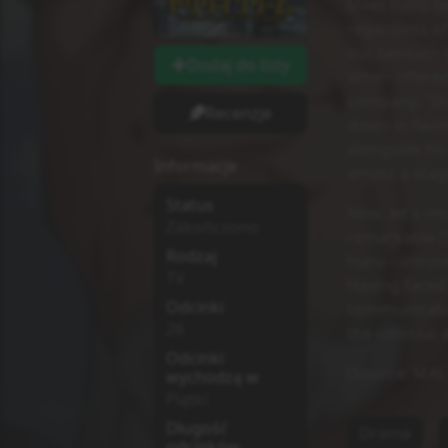
Meet Haru Te
regardless o
but beneath t
Dodaj do listy
When offered 
company, "Dr
Recenzje
down in favo
alongside his
Informacje
amass a stagge
Status
Now, let's in
Zakończono
remarkable IT
Rodzaj
Haru—introver
TV
Having faced
Odcinki
communication
26
the colossal a
Odcinki
(Source: MAL
wychodzą w
Piątki
Długość
Drama
odcinków