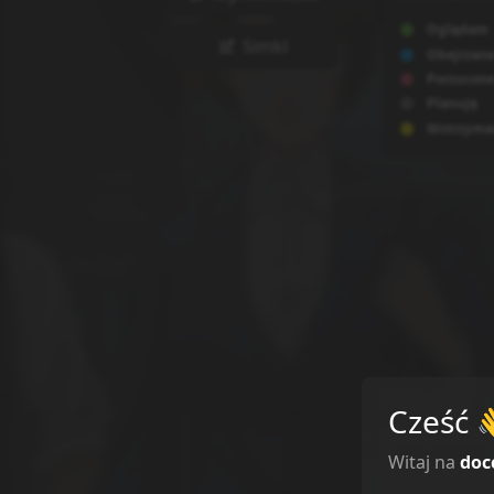
Oglądam
Simkl
Obejrzan
Porzucon
Planuję
Wstrzyma
Odcinki
Cześć
Sortuj odcink
Witaj na
doc