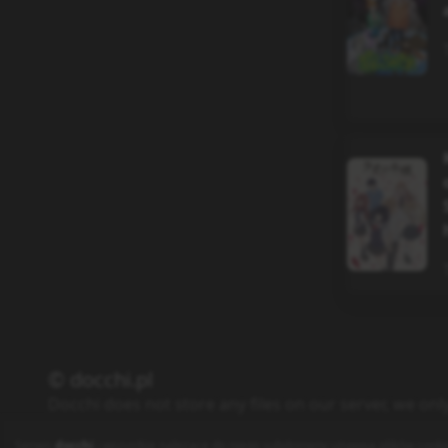
© docchi.pl
Docchi does not store any files on our server, we onl
Polityka Prywatności
Regulamin
Kontakt
Serwis
docchi
i wszystkie należące do niego subdomeny używają plików cooki