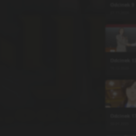
Odcinek
9
21.11.2024
Odcinek
1
19.12.2024
Odcinek
1
30.01.2025