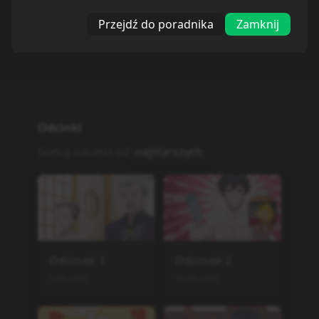
Przejdź do poradnika
Zamknij
Odcinki
Sortuj odcinki od
najstarszych
Odcinek
1
Odcinek
2
3.01.2025
10.01.2025