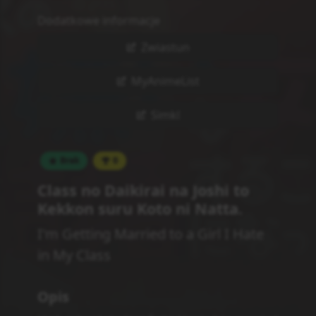
Dodatkowe informacje
Zwiastun
MyAnimeList
Simkl
Brak
0
Class no Daikirai na Joshi to
Kekkon suru Koto ni Natta.
I'm Getting Married to a Girl I Hate
in My Class
Opis