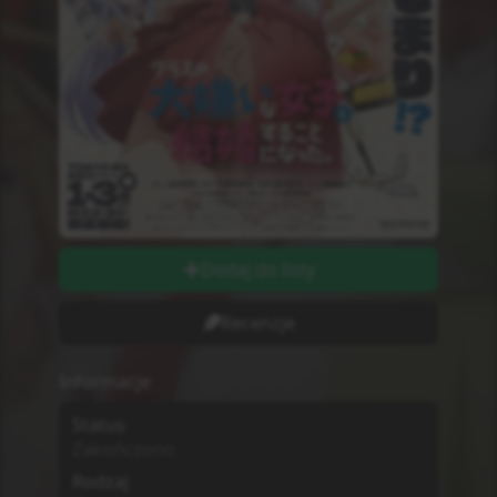
Dodaj do listy
Recenzje
Informacje
Status
Zakończono
Rodzaj