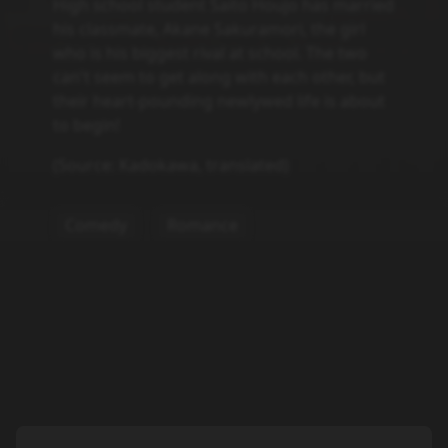
High school student Saito Houjo has married
his classmate, Akane Sakuramori, the girl
who is his biggest rival at school. The two
can't seem to get along with each other, but
their heart-pounding newlywed life is about
to begin!
(Source: Kadokawa, translated)
Comedy
Romance