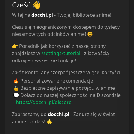
Cześć
👋
Witaj na
docchi.pl
- Twojej bibliotece anime!
Ciesz się nieograniczonym dostępem do tysięcy
niesamowitych odcinków anime! 😄
👉 Poradnik jak korzystać z naszej strony
Powiązane serie
znajdziesz w
/settings/tutorial
- z łatwością
odkryjesz wszystkie funkcje!
Statystyki
Załóż konto, aby czerpać jeszcze więcej korzyści:
🔥 Personalizowane rekomendacje
Oglądam
33
🔒 Bezpieczne zapisywanie postępu w anime
Obejrzane
60
💬 Dołącz do naszej społeczności na Discordzie
Porzucone
2
-
https://docchi.pl/discord
Planuję
46
Wstrzymane
1
Zapraszamy do
docchi.pl
- Zanurz się w świat
anime już dziś! 🌟