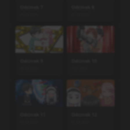
Odcinek
7
Odcinek
8
14.02.2025
21.02.2025
Odcinek
9
Odcinek
10
28.02.2025
7.03.2025
Odcinek
11
Odcinek
12
14.03.2025
21.03.2025