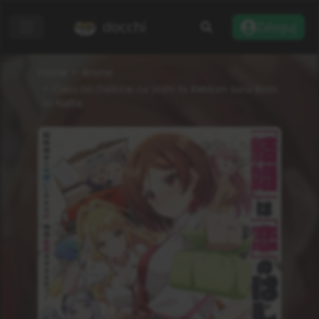
docchi
Zaloguj
Home
Anime
Class no Daikirai na Joshi to Kekkon suru Koto
ni Natta.