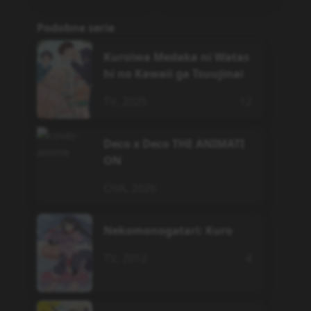
Podobne serie
Kuroiwa Medaka ni Watas
hi no Kawaii ga Tsuujinai
TV
,
2025
12
Deco x Deco THE ANIMATI
ON
OVA
,
2026
Nekomonogatari: Kuro
TV
,
2012
4