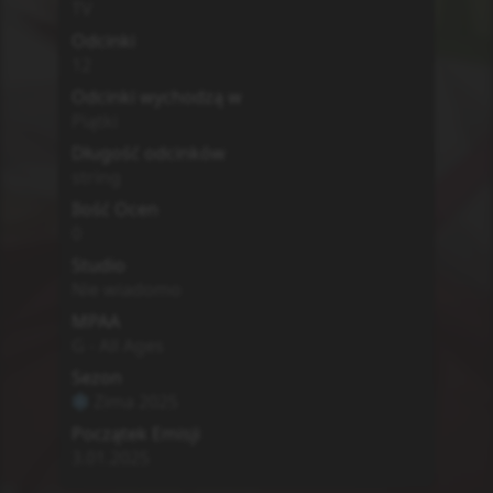
TV
Odcinki
12
Odcinki wychodzą w
Piątki
Długość odcinków
string
Ilość Ocen
0
Studio
Nie wiadomo
MPAA
G - All Ages
Sezon
Zima
2025
Początek Emisji
3.01.2025