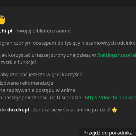
👋
chi.pl
- Twojej bibliotece anime!
ieograniczonym dostępem do tysięcy niesamowitych odcink
jak korzystać z naszej strony znajdziesz w
/settings/tutoria
zystkie funkcje!
Higurashi no Naku
Kana
 aby czerpać jeszcze więcej korzyści:
aby
FLCL
Koro ni Sotsu
Bell
lizowane rekomendacje
ne zapisywanie postępu w anime
 naszej społeczności na Discordzie -
https://docchi.pl/disc
 do
docchi.pl
- Zanurz się w świat anime już dziś! 🌟
Przejdź do poradnika