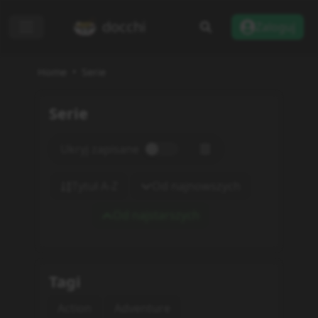
docchi
Zaloguj
Home
Serie
Serie
Ukryj zapisane
Tytuł A-Z
Od najnowszych
Od najstarszych
Tagi
Action
Adventure