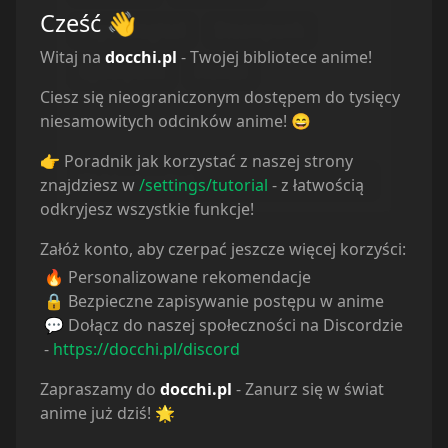
Cześć
👋
Psychological
Steampunk
Witaj na
docchi.pl
- Twojej bibliotece anime!
Cyberpunk
Hentai
Ciesz się nieograniczonym dostępem do tysięcy
Rodzaj
niesamowitych odcinków anime! 😄
Musisz wybrać kategorię
👉 Poradnik jak korzystać z naszej strony
Wybierz rodzaj...
znajdziesz w
/settings/tutorial
- z łatwością
odkryjesz wszystkie funkcje!
Załóż konto, aby czerpać jeszcze więcej korzyści:
🔥 Personalizowane rekomendacje
🔒 Bezpieczne zapisywanie postępu w anime
💬 Dołącz do naszej społeczności na Discordzie
-
https://docchi.pl/discord
Zapraszamy do
docchi.pl
- Zanurz się w świat
anime już dziś! 🌟