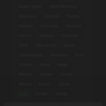
Avant Garde
Award Winning
Boys Love
Comedy
Drama
Fantasy
Girls Love
Gourmet
Horror
Mystery
Romance
Sci-Fi
Slice of Life
Sports
Supernatural
Suspense
Ecchi
Erotica
Isekai
Magic
Military
Seinen
Parody
Mecha
Harem
Game
Josei
Thriller
Shoujo
Shounen
Historical