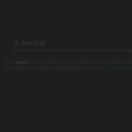
© docchi.pl
Docchi does not store any files on our server, we onl
Polityka Prywatności
Regulamin
Kontakt
Serwis
docchi
i wszystkie należące do niego subdomeny używają plików cooki
korzystanie z witryny oznacza akceptację tego stanu rzeczy (
Polityka Prywatn