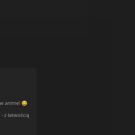
ów anime! 😄
l
- z łatwością