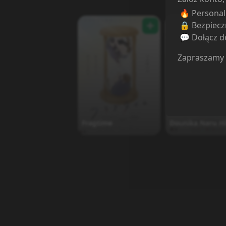
🔥 Persona
🔒 Bezpiecz
💬 Dołącz do
Zapraszamy
Fragtime
Dounika Naru Hi