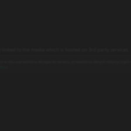
y linked to the media which is hosted on 3rd party services.
es w celu usprawnienia dostępu do serwisu, prowadzenia danych statystycznych o
ości
)