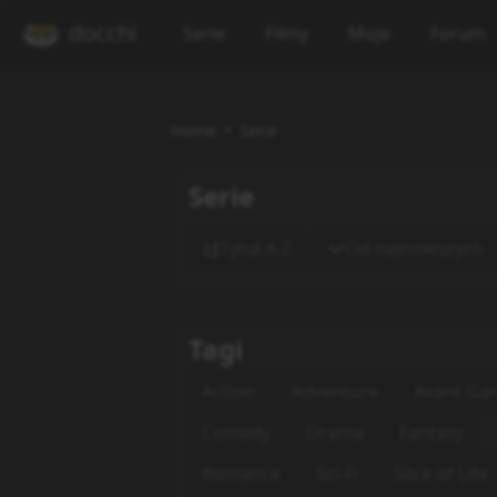
docchi
Serie
Filmy
Moje
Forum
Home
Serie
Serie
Tytuł A-Z
Od najnowszych
Tagi
Action
Adventure
Avant Ga
Comedy
Drama
Fantasy
Romance
Sci-Fi
Slice of Life