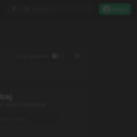
Szukaj...
Zaloguj
Ukryj zapisane
zaj
sz wybrać kategorię
erz rodzaj...