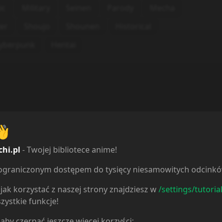
ic
Military
Seinen
Parody
Mecha
ler
Shoujo
Shounen
Historical
yberpunk
Hentai
👋
chi.pl
- Twojej bibliotece anime!
ieograniczonym dostępem do tysięcy niesamowitych odcink
jak korzystać z naszej strony znajdziesz w
/settings/tutoria
zystkie funkcje!
 aby czerpać jeszcze więcej korzyści: