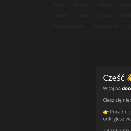
Ecchi
Erotica
Isekai
Mag
Harem
Game
Josei
Thril
Psychological
Steampunk
C
Cześć
Witaj na
doc
Ciesz się n
👉 Poradnik 
odkryjesz ws
Załóż konto,