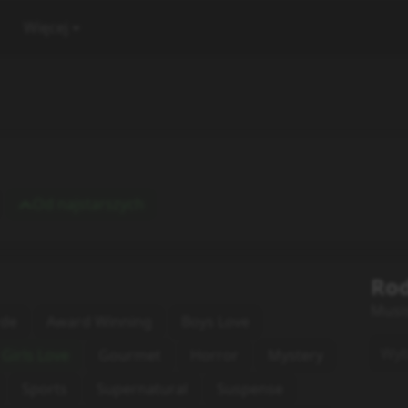
Więcej
Od najstarszych
Rod
Musi
rde
Award Winning
Boys Love
Wybi
Girls Love
Gourmet
Horror
Mystery
Sports
Supernatural
Suspense