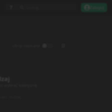
Szukaj...
Zaloguj
Ukryj zapisane
zaj
sz wybrać kategorię
erz rodzaj...