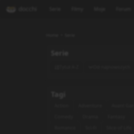
docchi
Serie
Filmy
Moje
Forum
Home
Serie
Serie
Tytuł A-Z
Od najnowszych
Tagi
Action
Adventure
Avant Ga
Comedy
Drama
Fantasy
Romance
Sci-Fi
Slice of Life