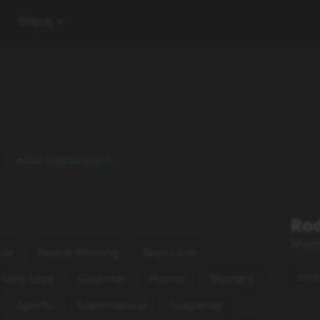
Więcej
Od najstarszych
Rod
Musi
rde
Award Winning
Boys Love
Wybi
Girls Love
Gourmet
Horror
Mystery
Sports
Supernatural
Suspense