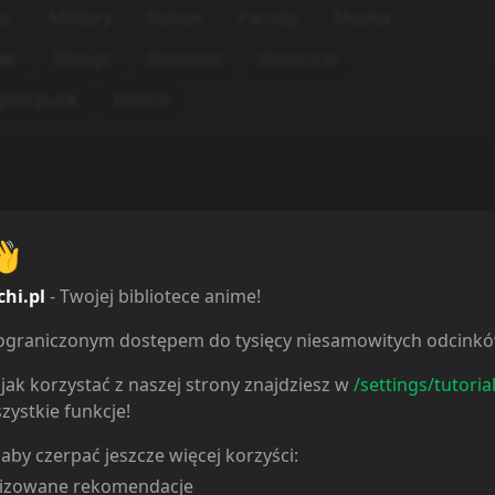
ic
Military
Seinen
Parody
Mecha
ler
Shoujo
Shounen
Historical
yberpunk
Hentai
👋
chi.pl
- Twojej bibliotece anime!
ieograniczonym dostępem do tysięcy niesamowitych odcink
jak korzystać z naszej strony znajdziesz w
/settings/tutoria
zystkie funkcje!
 aby czerpać jeszcze więcej korzyści:
lizowane rekomendacje