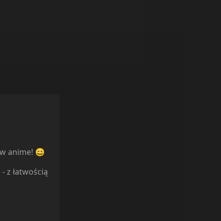
ów anime! 😄
l
- z łatwością