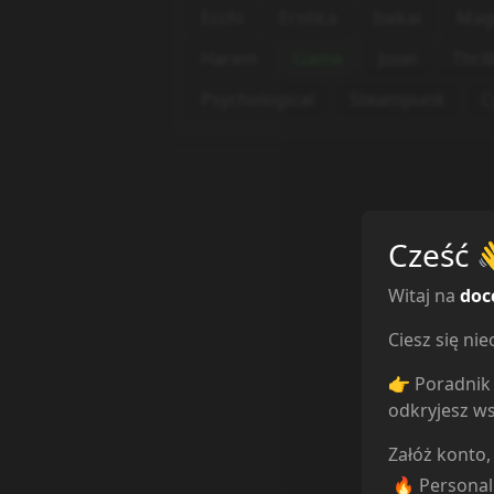
Ecchi
Erotica
Isekai
Mag
Harem
Game
Josei
Thril
Psychological
Steampunk
C
Cześć
Witaj na
doc
Ciesz się n
👉 Poradnik 
odkryjesz ws
Załóż konto,
🔥 Persona