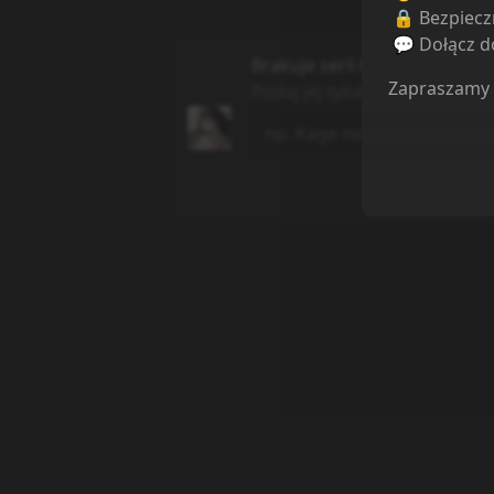
🔒 Bezpiecz
💬 Dołącz do
Brakuje serii której szukasz?
Zapraszamy
Podaj jej tytuł, a my dodamy j