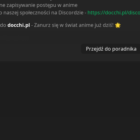
ne zapisywanie postępu w anime
 naszej społeczności na Discordzie -
https://docchi.pl/disc
 do
docchi.pl
- Zanurz się w świat anime już dziś! 🌟
ą, najszybciej jak tylko potrafimy.
Przejdź do poradnika