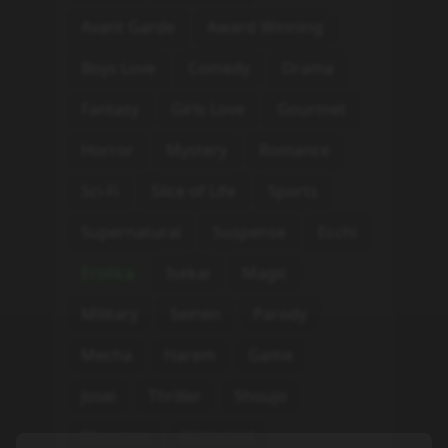
Avant Garde
Award Winning
Boys Love
Comedy
Drama
Fantasy
Girls Love
Gourmet
Horror
Mystery
Romance
Sci-Fi
Slice of Life
Sports
Supernatural
Suspense
Ecchi
Erotica
Isekai
Magic
Military
Seinen
Parody
Mecha
Harem
Game
Josei
Thriller
Shoujo
Shounen
Historical