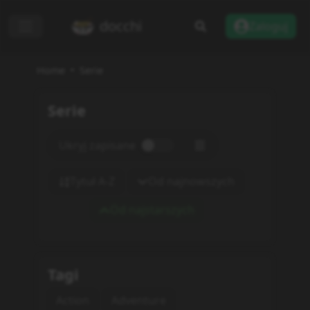
docchi
Zaloguj
Home
Serie
Serie
Ukryj zapisane
Tytuł A-Z
Od najnowszych
Od najstarszych
Tagi
Action
Adventure