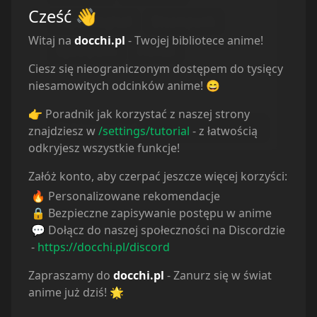
Cześć
👋
Psychological
Steampunk
Witaj na
docchi.pl
- Twojej bibliotece anime!
Cyberpunk
Hentai
Ciesz się nieograniczonym dostępem do tysięcy
Rodzaj
niesamowitych odcinków anime! 😄
Musisz wybrać kategorię
👉 Poradnik jak korzystać z naszej strony
Wybierz rodzaj...
znajdziesz w
/settings/tutorial
- z łatwością
odkryjesz wszystkie funkcje!
Załóż konto, aby czerpać jeszcze więcej korzyści:
🔥 Personalizowane rekomendacje
🔒 Bezpieczne zapisywanie postępu w anime
💬 Dołącz do naszej społeczności na Discordzie
-
https://docchi.pl/discord
Zapraszamy do
docchi.pl
- Zanurz się w świat
anime już dziś! 🌟