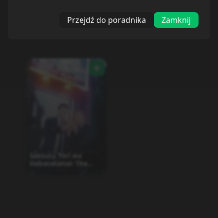
Przejdź do poradnika
Zamknij
Saezuru Tori wa
Habatakanai: The
Clouds Gather