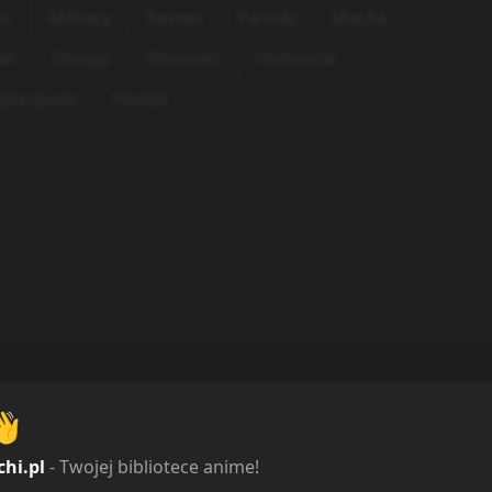
ic
Military
Seinen
Parody
Mecha
ler
Shoujo
Shounen
Historical
yberpunk
Hentai
👋
chi.pl
- Twojej bibliotece anime!