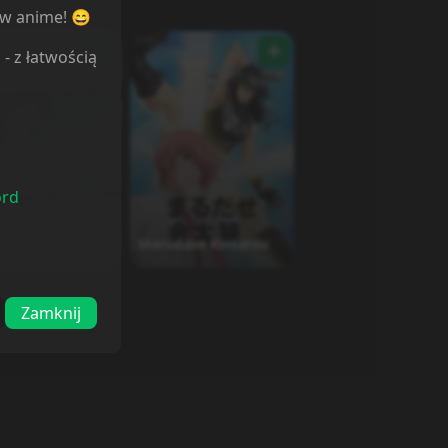
ów anime! 😄
l
- z łatwością
ord
e no Étranger
Marudase Kintarou
Zamknij