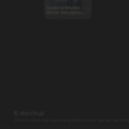
Sasaki to Miyano
Movie: Sotsugyou-
hen
© docchi.pl
Docchi does not store any files on our server, we onl
Polityka Prywatności
Regulamin
Kontakt