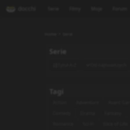
docchi
Serie
Filmy
Moje
Forum
Home
Serie
Serie
Tytuł A-Z
Od najnowszych
Tagi
Action
Adventure
Avant Ga
Comedy
Drama
Fantasy
Romance
Sci-Fi
Slice of Life