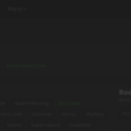
Więcej
Od najstarszych
Rod
Musi
rde
Award Winning
Boys Love
Wybi
Girls Love
Gourmet
Horror
Mystery
Sports
Supernatural
Suspense