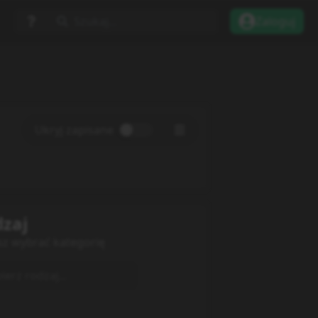
Szukaj...
Zaloguj
Ukryj zapisane
zaj
sz wybrać kategorię
erz rodzaj...