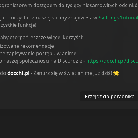
ieograniczonym dostępem do tysięcy niesamowitych odcink
jak korzystać z naszej strony znajdziesz w
/settings/tutoria
zystkie funkcje!
 aby czerpać jeszcze więcej korzyści:
lizowane rekomendacje
ne zapisywanie postępu w anime
 naszej społeczności na Discordzie -
https://docchi.pl/disc
Saezuru Tori wa
 do
docchi.pl
- Zanurz się w świat anime już dziś! 🌟
Dounika Naru Hibi
Habatakanai: The
Umib
Clouds Gather
Przejdź do poradnika