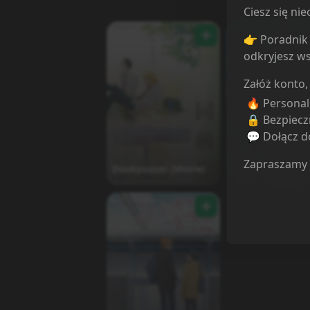
Ciesz się n
👉 Poradnik 
odkryjesz ws
Załóż konto,
🔥 Persona
🔒 Bezpiecz
💬 Dołącz do
Zapraszamy
Doukyuusei (Movie)
Given Movie