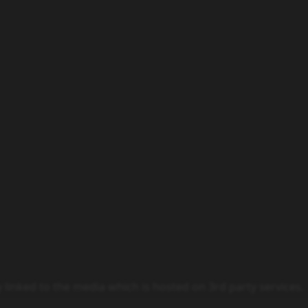
y linked to the media which is hosted on 3rd party services.