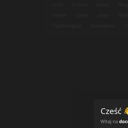
Ecchi
Erotica
Isekai
Mag
Harem
Game
Josei
Thril
Psychological
Steampunk
C
Cześć
Witaj na
doc