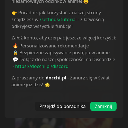
niesamowitych odcinków anime! 😄
Tokyo Godfathers
Innocence
👉 Poradnik jak korzystać z naszej strony
znajdziesz w
/settings/tutorial
- z łatwością
odkryjesz wszystkie funkcje!
Załóż konto, aby czerpać jeszcze więcej korzyści:
🔥 Personalizowane rekomendacje
🔒 Bezpieczne zapisywanie postępu w anime
💬 Dołącz do naszej społeczności na Discordzie
-
https://docchi.pl/discord
Zapraszamy do
docchi.pl
- Zanurz się w świat
Kumo no Mukou,
Yakusoku no Basho
Howl no Ugoku Shiro
anime już dziś! 🌟
Przejdź do poradnika
Zamknij